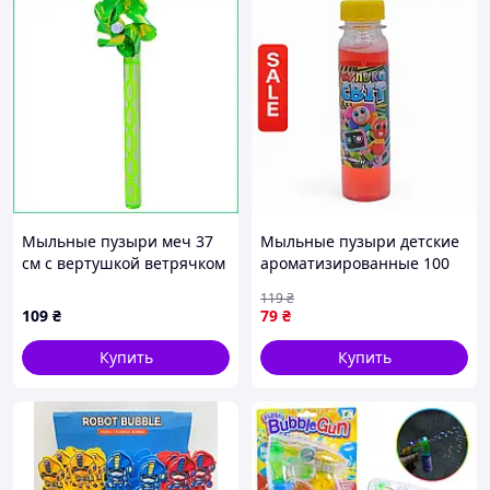
Мыльные пузыри меч 37
Мыльные пузыри детские
см с вертушкой ветрячком
ароматизированные 100
развивающая игрушка на
мл для игр и веселья на
119
₴
праздник и прогулку для
улице Булько Світ Пані
109
₴
79
₴
детей 2 в 1
Булька
Купить
Купить