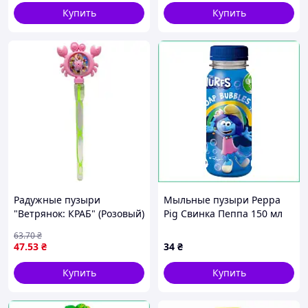
Купить
Купить
Радужные пузыри
Мыльные пузыри Peppa
"Ветрянок: КРАБ" (Розовый)
Pig Свинка Пеппа 150 мл
детский игровой набор для
63
.70
₴
праздника и активных игр
47
.53
₴
34
₴
на улице
Купить
Купить