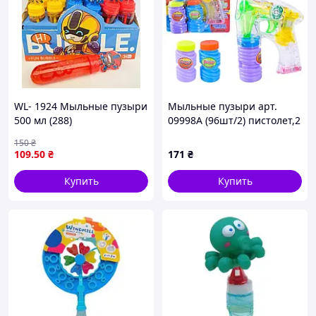
WL- 1924 Мыльные пузыри
Мыльные пузыри арт.
500 мл (288)
09998A (96шт/2) пистолет,2
запаски
150
₴
планшет.15,5*5*21 см
109
.50
₴
171
₴
Купить
Купить