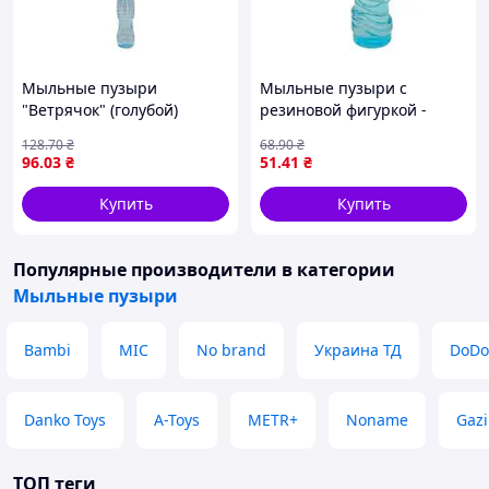
Мыльные пузыри
Мыльные пузыри с
"Ветрячок" (голубой)
резиновой фигуркой -
Осьминог
128
.70
₴
68
.90
₴
96
.03
₴
51
.41
₴
Купить
Купить
Популярные производители
в категории
Мыльные пузыри
Bambi
MIC
No brand
Украина ТД
DoDo
Danko Toys
A-Toys
METR+
Noname
Gazi
ТОП теги