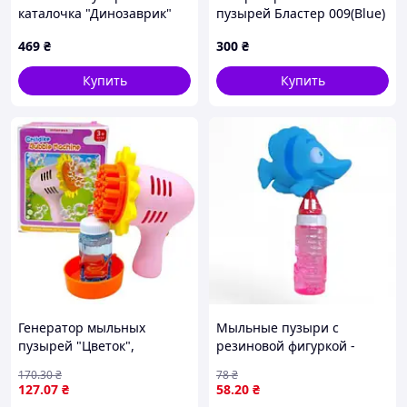
каталочка "Динозаврик"
пузырей Бластер 009(Blue)
BJC-A(Green) со светом
1 емкость с мыльной
469
₴
300
₴
жидкостью и тарелочка
Купить
Купить
Генератор мыльных
Мыльные пузыри с
пузырей "Цветок",
резиновой фигуркой -
розовый
Рыбка голубая
170
.30
₴
78
₴
127
.07
₴
58
.20
₴