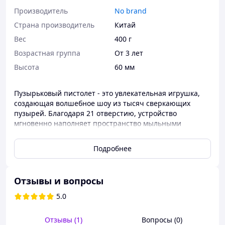
Производитель
No brand
Страна производитель
Китай
Вес
400 г
Возрастная группа
От 3 лет
Высота
60 мм
Пузырьковый пистолет - это увлекательная игрушка,
создающая волшебное шоу из тысяч сверкающих
пузырей. Благодаря 21 отверстию, устройство
мгновенно наполняет пространство мыльными
пузырями, а встроенная LED-подсветка делает игру
еще более яркой.
Подробнее
Игрушка работает на 4 батарейках типа AA (не
включены в комплект), что делает ее удобной в
использовании. Просто налейте раствор в
Отзывы и вопросы
специальную емкость, нажмите кнопку – и пистолет
начнет создавать захватывающее облако пузырей. Он
5.0
идеально подходит для детских праздников, свадеб,
вечеринок и веселых прогулок на свежем воздухе.
Отзывы (1)
Вопросы (0)