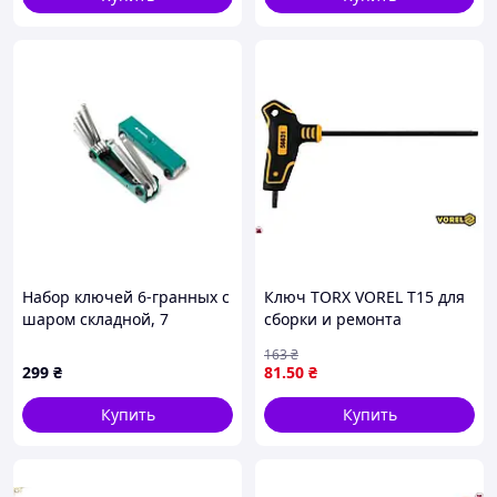
Набор ключей 6-гранных с
Ключ TORX VOREL T15 для
шаром складной, 7
сборки и ремонта
предметов(2.5, 3- 6, 8,
высококачественный
163
₴
10мм) Forsage F-5072BF
прочный с
299
₴
81
.50
₴
противоскользящим
покрытием
Купить
Купить