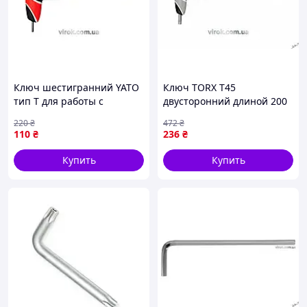
Ключ шестигранний YATO
Ключ TORX T45
тип T для работы с
двусторонний длиной 200
болтами и гайками
мм от YATO для надежного
220
₴
472
₴
двусторонний кульковий
крепления и демонтажа
110
₴
236
₴
наконечник 100 мм
Купить
Купить