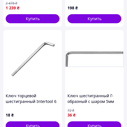
2 478
₴
6150 для надежного
1 239
₴
198
₴
ремонта
Купить
Купить
Ключ торцевой
Ключ шестигранный Г-
шестигранный Intertool 6
образный с шаром 5мм
мм 133 х 30 мм (HT-1856)
для завинчивания
72
₴
крепежа в
18
₴
36
₴
труднодоступных местах
Купить
Купить