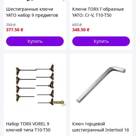
Шестигранные ключи
Ключи ТОRХ Г-образные
YATO набор 9 предметов
YATO: Cr-V, Т10-Т50
размером 2-10 мм из
удлиненные с отверстием,
755
₴
697
₴
хромованадиевой стали
9 шт. [6/36]
377
.50
₴
348
.50
₴
Купить
Купить
Набор TORX VOREL 9
Ключ торцевой
ключей типа T10-T50
шестигранный Intertool 16
длиной 100-200 мм из Cr-V
мм 220 х 58 мм (HT-1866)