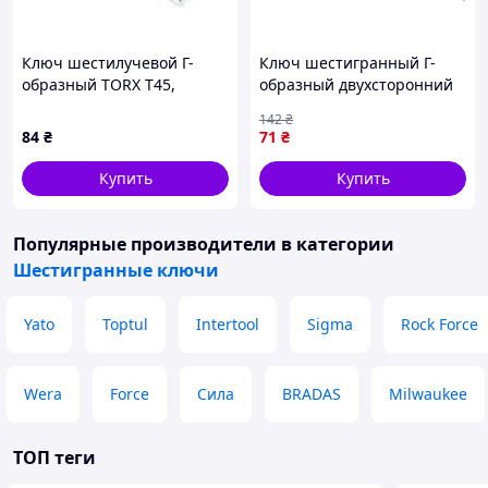
Ключ шестилучевой Г-
Ключ шестигранный Г-
образный TORX T45,
образный двухсторонний
28х137мм с отверствием
YATO Cr-V, размер М 8 мм,
142
₴
SIGMA
длина 36 х 160 мм
84
₴
71
₴
Купить
Купить
Популярные производители
в категории
Шестигранные ключи
Yato
Toptul
Intertool
Sigma
Rock Force
Wera
Force
Сила
BRADAS
Milwaukee
ТОП теги