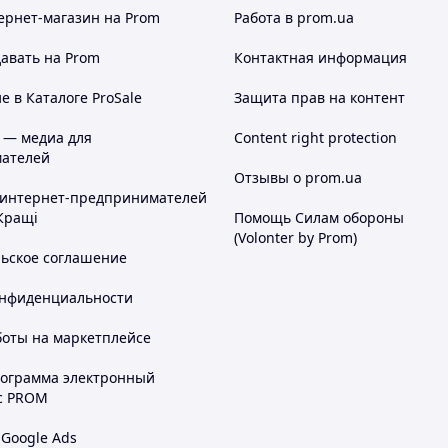
ернет-магазин
на Prom
Работа в prom.ua
авать на Prom
Контактная информация
 в Каталоге ProSale
Защита прав на контент
 — медиа для
Content right protection
ателей
Отзывы о prom.ua
 интернет-предпринимателей
Кращі
Помощь Силам обороны
(Volonter by Prom)
льское соглашение
онфиденциальности
боты на маркетплейсе
рограмма электронный
с PROM
 Google Ads