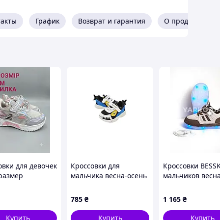
такты
График
Возврат и гарантия
О продавце
овки для девочек
Кроссовки для
Кроссовки BESSK
 размер
мальчика весна-осень
мальчиков весна
T-11082-B экокожа/
осень BY3892-6B
сетка черный/белый
экокожа мокко/
785
₴
1 165
₴
SPORT 21(р)
Подошва с подс
30(р)
Купить
Купить
Купить