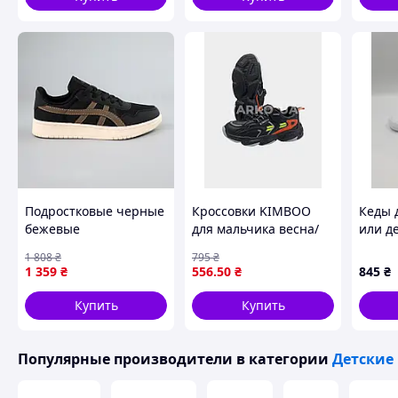
чорні бежеві
демісезонні спортивні
Подростковые черные
Кроссовки KIMBOO
Кеды 
бежевые
для мальчика весна/
или д
демисезонные
осень H678-3A
осень
1 808
₴
795
₴
спортивные детские
экокожа/флис черный/
экоко
1 359
₴
556
.50
₴
845
₴
кеды Toyvoo Кросівки
оранж 34(р)
липучк
підліткові чорні
Купить
Купить
бежеві демісезонні
спортивні
Популярные производители
в категории
Детские