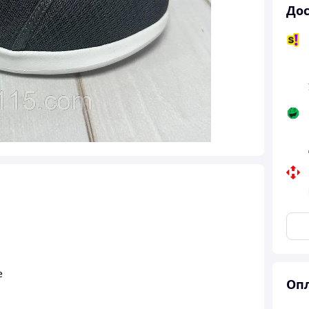
Дос
е
Опл