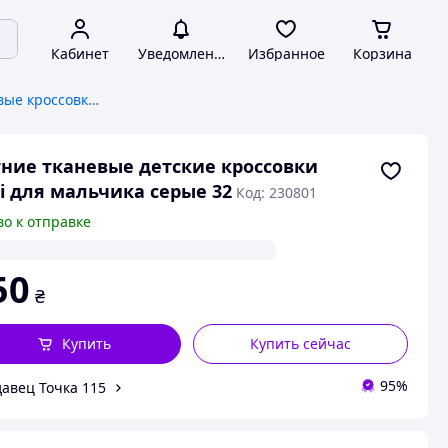
Кабинет
Уведомления
Избранное
Корзина
Детские и подростковые кроссовки, кеды
ние тканевые детские кроссовки
lli для мальчика серые 32
Код: 230801
во к отправке
50
₴
Купить
Купить сейчас
95%
авец Точка 115