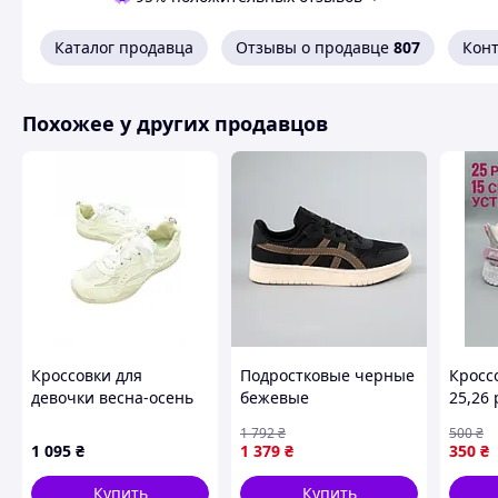
Каталог продавца
Отзывы о продавце
807
Кон
Похожие товары по характеристикам
Похожее у других продавцов
Кроссовки для
Подростковые черные
Кросс
девочки весна-осень
бежевые
25,26
F2 экокожа/сетка латте
демисезонные
1 792
₴
500
₴
LINGPENG 40(р)
спортивные детские
1 095
₴
1 379
₴
350
₴
кеды Shopingo
Кросівки підліткові
Купить
Купить