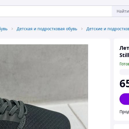
Найти
бувь
Детская и подростковая обувь
Лет
Sti
Гото
6
Прод