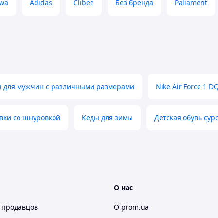
wa
Adidas
Clibee
Без бренда
Paliament
и для мужчин с различными размерами
Nike Air Force 1 D
вки со шнуровкой
Кеды для зимы
Детская обувь сур
О нас
 продавцов
О prom.ua