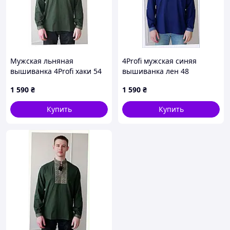
Мужская льняная
4Profi мужская синяя
вышиванка 4Profi хаки 54
вышиванка лен 48
р 8P61K39C19
86PE1B3910
1 590
₴
1 590
₴
Купить
Купить