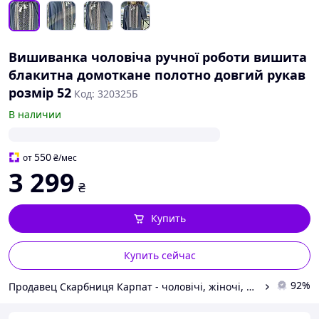
Вишиванка чоловіча ручної роботи вишита
блакитна домоткане полотно довгий рукав
розмір 52
Код: 320325Б
В наличии
550
от
₴
/мес
3 299
₴
Купить
Купить сейчас
92%
Продавец Скарбниця Карпат - чоловічі, жіночі, дитячі вишиванки, гердани, ручної роботи