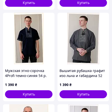
Купить
Купить
Мужская этно-сорочка
Вышитая рубашка графит
4Profi темно-синяя 54 р.
изо льна и габардина 52
лен, 8613C883E
размер X86M13900C
1 390
₴
1 390
₴
Купить
Купить