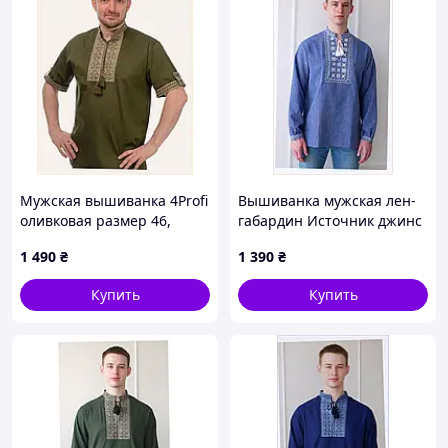
Мужская вышиванка 4Profi
Вышиванка мужская лен-
оливковая размер 46,
габардин Источник джинс
E8613885EP
4Profi 54, K861MB3895
1 490
₴
1 390
₴
Купить
Купить