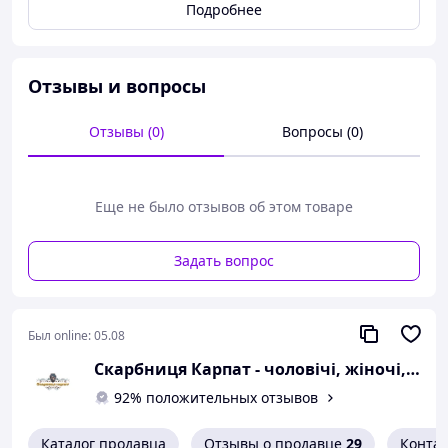
Подробнее
Комірець - 44; Ширина плечей - 47 см;
Довжина рукава - 66 см; Окружність рукава -
42 см; Окружність грудей - 120 см; Висота
вишиванки - 76 см
Отзывы и вопросы
Тканина: домоткане полотно
Отзывы (0)
Вопросы (0)
Колір тканини: блакитний
Тип рукава: вставний
Короткий опис: довгий рукав
Еще не было отзывов об этом товаре
Чоловіча вишиванка пошита з блакитного
полотна. Техніка виконання: ручна робота
Задать вопрос
Колір вишивки: сизий, блакитний, чорний,
жовтий.
Был online:
05.08
Скарбниця Карпат - чоловічі, жіночі, дитячі вишиванки, гердани, ручної роботи
92% положительных отзывов
Каталог продавца
Отзывы о продавце
29
Конта