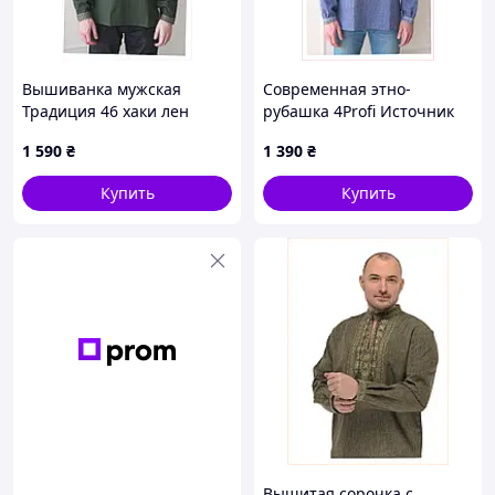
Вышиванка мужская
Современная этно-
Традиция 46 хаки лен
рубашка 4Profi Источник
4Profi 861KCH3915
джинс 50, H86A138C93
1 590
₴
1 390
₴
Купить
Купить
Вышитая сорочка с