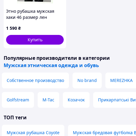
Этно рубашка мужская
хаки 46 размер лен
4Профи, A8613X9K15
1 590
₴
Купить
Популярные производители
в категории
Мужская этническая одежда и обувь
Собственное производство
No brand
MEREZHKA
Golfstream
M-Tac
Козачок
Прикарпатські В
ТОП теги
Мужская рубашка Coyote
Мужская бредовая футболка Bi