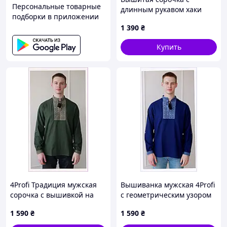
Персональные товарные
длинным рукавом хаки
подборки в приложении
4Profi 54р 86HX13907
1 390
₴
Купить
4Profi Традиция мужская
Вышиванка мужская 4Profi
сорочка с вышивкой на
с геометрическим узором
завязках 8K61391C6
86139EC1K4
1 590
₴
1 590
₴