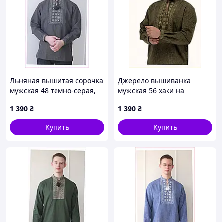
Льняная вышитая сорочка
Джерело вышиванка
мужская 48 темно-серая,
мужская 56 хаки на
PH86B13898
завязках с кисточками,
1 390
₴
1 390
₴
8H613908A
Купить
Купить