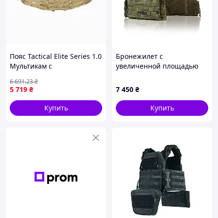
Пояс Tactical Elite Series 1.0
Бронежилет с
Мультикам с
увеличенной площадью
баллистическим пакетом
защиты Kiborg Modular X-1
6 691
.23
₴
М- Militex 1 класса
(M) — Мультикам
5 719
₴
7 450
₴
Купить
Купить