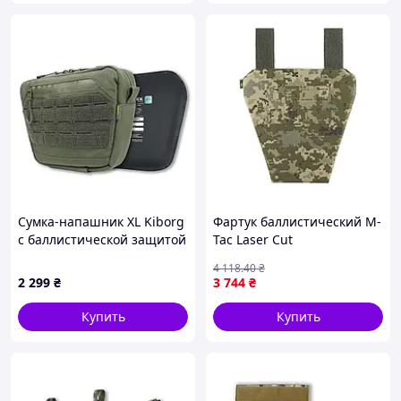
Сумка-напашник XL Kiborg
Фартук баллистический M-
с баллистической защитой
Tac Laser Cut
2 класс Militex Хаки
противоосколочный с
4 118
.40
₴
баллистическим пакетом 1
2 299
₴
3 744
₴
класс MM14 [1024-liht]
Купить
Купить