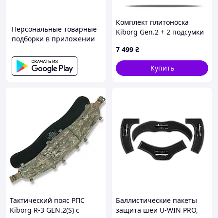
Комплект плитоноска
Персональные товарные
Kiborg Gen.2 + 2 подсумки
подборки в приложении
с баллистической защитой
7 499
₴
2 класса — Черный
Мультикам
Купить
Тактический пояс РПС
Баллистические пакеты
Kiborg R-3 GEN.2(S) с
защита шеи U-WIN PRO,