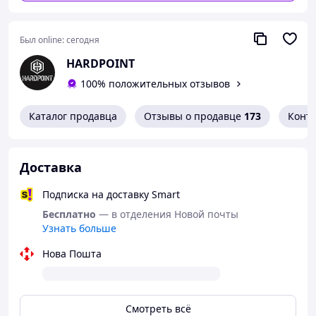
Толщина:
12 мм
Основной баллистический материал:
Был online:
сегодня
сверхвысокомолекулярный полиэтилен
HARDPOINT
Dyneema
100% положительных отзывов
Дополнительный баллистический
материал:
синтетический кевлар Pointex -
выполняет роль демпфера запреградной
Каталог продавца
Отзывы о продавце
173
Конт
травмы.
Чехол:
ткань Oxford 600D PU, герметично
запаянным методом ультразвукового шитья.
Доставка
Преимущества:
Подписка на доставку Smart
Низкий вес — не утяжеляет снаряжение
Бесплатно
— в отделения Новой почты
Узнать больше
Гибкость - повторяет форму тела или
элементов снаряжения
Нова Пошта
Устойчивость к воде — не теряет свойств
при попадании в воду
Износостойкость - не нуждается в уходе, не
Смотреть всё