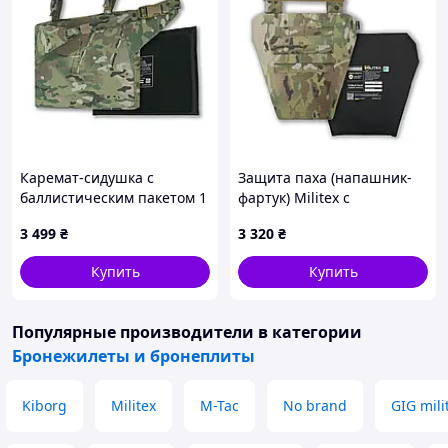
Каремат-сидушка с
Защита паха (напашник-
баллистическим пакетом 1
фартук) Militex с
класса защиты Militex
баллистической защитой 2
3 499
₴
3 320
₴
Cordura original USA
класс cordura USA
Мультикам
Мультикам
Купить
Купить
Популярные производители
в категории
Бронежилеты и бронеплиты
Kiborg
Militex
M-Tac
No brand
GIG mili