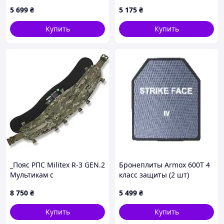
баллистической защитой 1
Black
5 699
₴
5 175
₴
класса, мультикам
Купить
Купить
_Пояс РПС Militex R-3 GEN.2
Бронеплиты Armox 600T 4
Мультикам с
класс защиты (2 шт)
баллистической защитой 2
8 750
₴
5 499
₴
класса — M
Купить
Купить