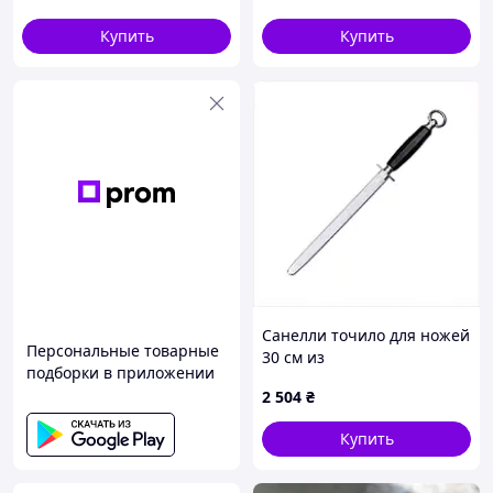
ножей, FRC
Купить
Купить
Санелли точило для ножей
Персональные товарные
30 см из
подборки в приложении
высокоуглеродистой стали,
2 504
₴
KT167660K1
Купить