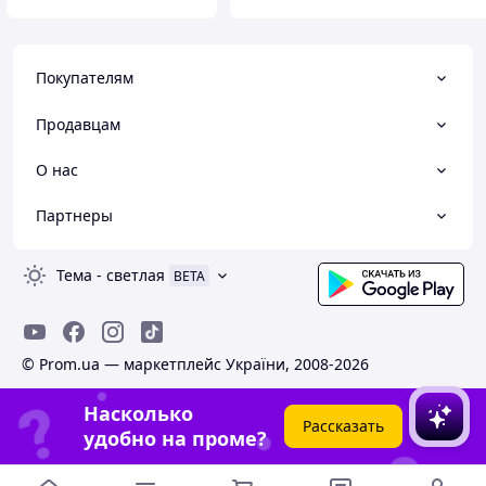
Покупателям
Продавцам
О нас
Партнеры
Тема
-
светлая
BETA
© Prom.ua — маркетплейс України, 2008-2026
Насколько
Рассказать
удобно на проме?