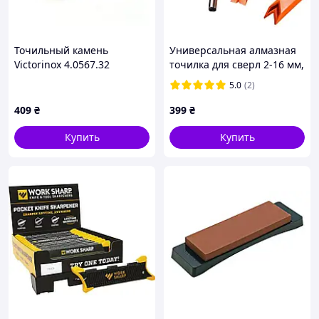
Точильный камень
Универсальная алмазная
Victorinox 4.0567.32
точилка для сверл 2-16 мм,
Инструмент для заточки
5.0
(2)
спиральных сверл, ножей,
ножниц
409
₴
399
₴
Купить
Купить