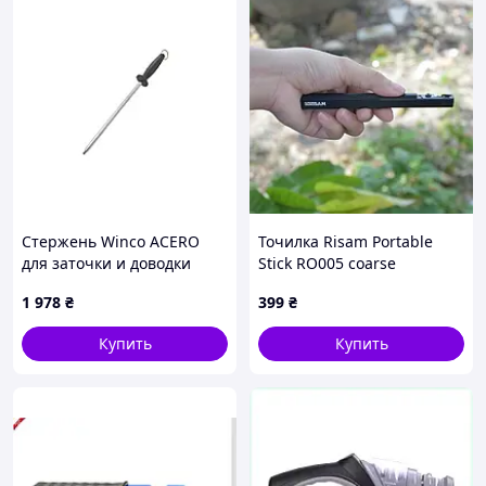
Стержень Winco ACERO
Точилка Risam Portable
для заточки и доводки
Stick RO005 coarse
ножа, 1632302PHK
1 978
₴
399
₴
Купить
Купить