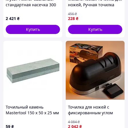
стандартная насечка 300
ножей, Ручная точилка
мм черный I1250 Код/
ножей Быстрая
456
₴
Артикул I1250
электрическая FH-66
2 421
₴
228
₴
Купить
Купить
Точильный камень
Точилка для ножей с
Mastertool 150 х 50 х 25 мм
фиксированным углом
х P120/240 (08-2002)
Adler (Польша),
4 084
₴
Стержневая точилка для
59
₴
2 042
₴