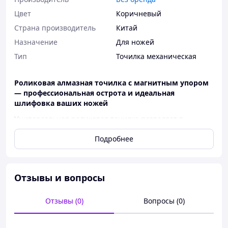
Цвет
Коричневый
Страна производитель
Китай
Назначение
Для ножей
Тип
Точилка механическая
Роликовая алмазная точилка с магнитным упором
— профессиональная острота и идеальная
шлифовка ваших ножей
Универсальная роликовая точилка позволяет в
считанные минуты вернуть лезвиям былую остроту и
Подробнее
первоначальный внешний вид. Благодаря
продуманной конструкции и компактным размерам
(высота 8,5 см, диаметр 5,5 см) процесс заточки
становится максимально простым даже для новичков.
Отзывы и вопросы
В комплект входит специальное угловое основание
размером 10,6х6х2,5 см, обеспечивающее жесткую
фиксацию угла заточки, что исключает риск
Отзывы (0)
Вопросы (0)
порезаться или случайно повредить полотно ножа.
Основные преимущества и возможности алмазной