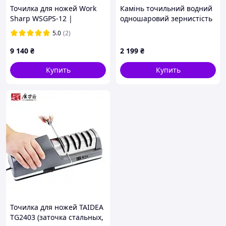
Точилка для ножей Work
Камінь точильний водний
Sharp WSGPS-12 |
одношаровий зернистість
Комплект из 12 карманных
1000 Tojiro (F-431)
5.0
(2)
точилок
9 140
₴
2 199
₴
Купить
Купить
Точилка для ножей TAIDEA
TG2403 (заточка стальных,