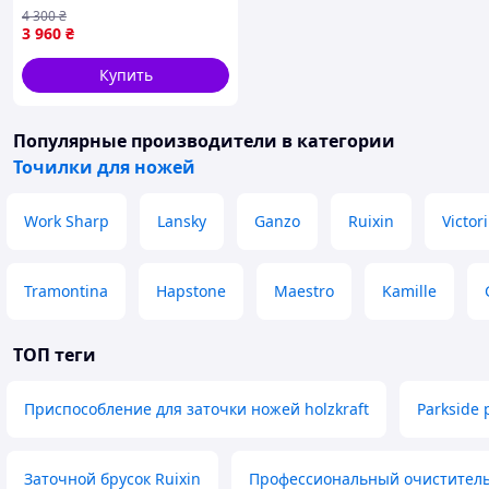
керамических ножей)
4 300
₴
3 960
₴
Купить
Популярные производители
в категории
Точилки для ножей
Work Sharp
Lansky
Ganzo
Ruixin
Victor
Tramontina
Hapstone
Maestro
Kamille
ТОП теги
Приспособление для заточки ножей holzkraft
Parkside 
Заточной брусок Ruixin
Профессиональный очиститель 