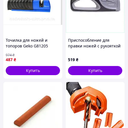
Точилка для ножей и
Приспособление для
топоров Geko G81205
правки ножей с рукояткой
заточка инструментов для
soft-touch, 8794PX8B82
974
₴
охоты и туризма
487
₴
519
₴
компактная и удобная
Купить
Купить