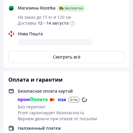
Высококачественное алмазное напыление
Магазины Rozetka
Бесплатно
устойчиво к истиранию, поэтому инструмент
На заказ до 15 кг и 120 см
сохраняет свои профессиональные свойства даже
Доставка
12 - 14 августа
после длительных месяцев интенсивного
использования.
Нова Пошта
*Внимание! Благодаря магнитной основе, точилка
подходит для большинства типов стальных кухонных
ножей разного размера и толщины.
Смотреть всё
Эта компактная точилка станет незаменимым
инструментом для тех, кто ценит идеальную работу
кухонных приборов.
Заказывайте роликовую
алмазную систему заточки прямо сейчас
и
Оплата и гарантии
наслаждайтесь легкостью приготовления любимых
блюд острыми ножами!
Безопасная оплата картой
Без переплат
Prom гарантирует безопасность
Вернем деньги при отказе от посылки
Наложенный платеж