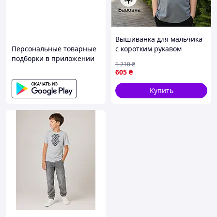
Вышиванка для мальчика
Персональные товарные
с коротким рукавом
подборки в приложении
хлопок, рубашки
1 210
₴
вышиванки детские в
605
₴
садик школу
Купить