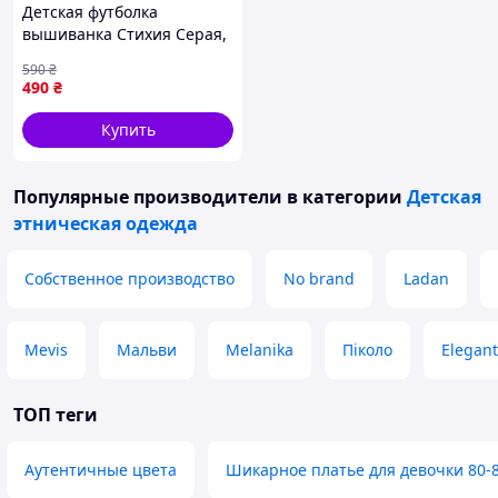
Детская футболка
вышиванка Стихия Серая,
футболка детская серая с
590
₴
серой вышивкой,
490
₴
вышиванка на мальчика
или девочку
Купить
Популярные производители
в категории
Детская
этническая одежда
Собственное производство
No brand
Ladan
Mevis
Мальви
Melanika
Піколо
Elegant
ТОП теги
Аутентичные цвета
Шикарное платье для девочки 80-