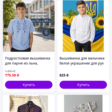
Подростковая вышиванка
Вышиванка для мальчика
для парня из льна,
белое украшение для рук
натуральные вышитые
из поплина 6-12 лет 2026г.
1 551
₴
футболки с украинской
775
.50
₴
825
₴
этнической вышивкой
Купить
Купить