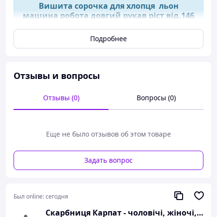
Вишита сорочка для хлопця льон
машина робота довгий рукав ріст від.146
до 170
Подробнее
Сорочка вишита для хлопчика.
Отзывы и вопросы
Ріст:.146.152.158.164.170
Отзывы (0)
Вопросы (0)
Детальний опис виробу:
Тканина: льон
Еще не было отзывов об этом товаре
Колір тканини: зелений
Тип рукава: вставний
Робота: машинна, вишивка
Задать вопрос
Орнамент: вишивка чорний
Короткий опис:
Техніка виконання: машинна робота, довгий
Был online:
сегодня
рукав
Скарбниця Карпат - чоловічі, жіночі, дитячі вишиванки, гердани, ручної роботи
Цікавий орнамент на вишиванці, який