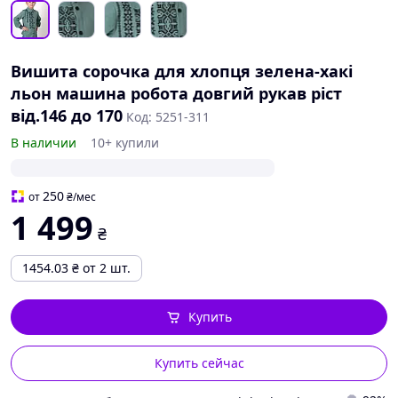
Вишита сорочка для хлопця зелена-хакі
льон машина робота довгий рукав ріст
від.146 до 170
Код: 5251-311
В наличии
10+ купили
250
от
₴
/мес
1 499
₴
1454.03
₴
от 2 шт.
Купить
Купить сейчас