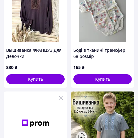
Вышиванка ФРАНЦУЗ Для
Боді в тканині трансфер,
Девочки
68 розмір
830
₴
165
₴
Купить
Купить