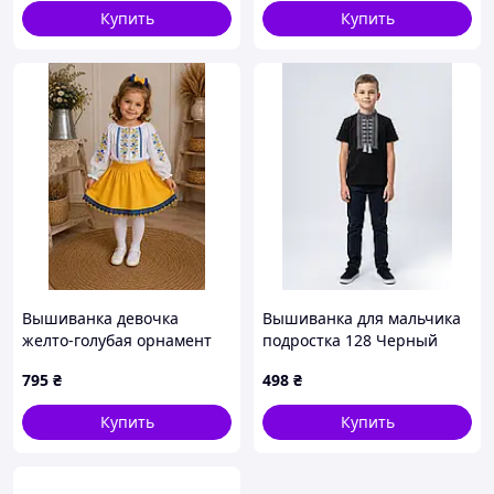
158
Купить
Купить
Вышиванка девочка
Вышиванка для мальчика
желто-голубая орнамент
подростка 128 Черный
для рук поплин р.98-116
LAUNA (718040-128)
795
₴
498
₴
2026
Купить
Купить