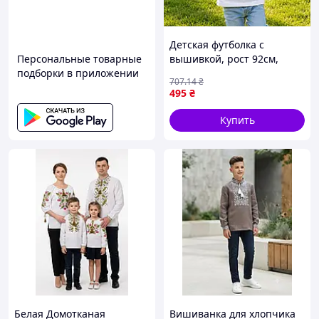
Детская футболка с
Персональные товарные
вышивкой, рост 92см,
подборки в приложении
хлопок / Вышиванка для
707
.14
₴
мальчика / Вышитая
495
₴
футболка для мальчика
Купить
Белая Домотканая
Вишиванка для хлопчика