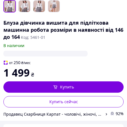
Блуза дівчинка вишита для підліткова
машинна робота розміри в наявності від 146
до 164
Код: 5461-01
В наличии
250
от
₴
/мес
1 499
₴
Купить
Купить сейчас
92%
Продавец Скарбниця Карпат - чоловічі, жіночі, дитячі вишиванки, гердани, ручної роботи