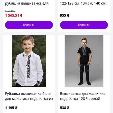
рубашка вышиванка для
122-128 см, 134 см, 140 см,
мальчика 92 98 104 110 116
146 см, 152 см, 158 см, 164
1 759
₴
122 128 134 140 146 152
см
1 565
.51
₴
955
₴
158 164 170 176 140
Купить
Купить
Рубашка вышиванка белая
Вышиванка для мальчика
для мальчика-подростка из
подростка 128 Черный
льна, з чорною боковою
(714937-128)
1 195
₴
538
₴
вишивкою. Размеры 134-