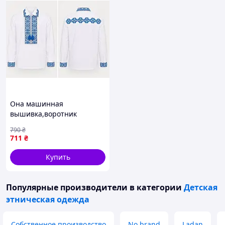
Она машинная
вышивка,воротник
-английский,8-9роков
790
₴
711
₴
Купить
Популярные производители
в категории
Детская
этническая одежда
Собственное производство
No brand
Ladan