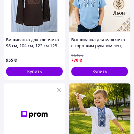
Вишиванка для хлопчика
Вышиванка для мальчика
98 см, 104 см, 122 см 128
с коротким рукавом лен,
см, 134 см, 140 см, 152 см,
рубашки вышиванки
1 540
₴
158 см, 164 см
детские в садик школу
955
₴
770
₴
Купить
Купить