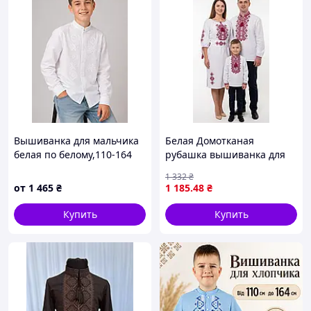
Вышиванка для мальчика
Белая Домотканая
белая по белому,110-164
рубашка вышиванка для
см
мальчика Голубой
1 332
₴
орнамент Family Look 92 98
от
1 465
₴
1 185
.48
₴
104 110 116 122 128 134
140 116, Белый с
Купить
Купить