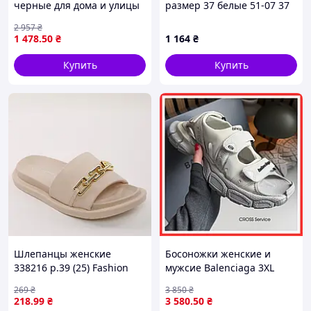
черные для дома и улицы
размер 37 белые 51-07 37
удобная обувь на каждый
Код/Артикул 51-07 37
2 957
₴
день
1 478
.50
₴
1 164
₴
Купить
Купить
Шлепанцы женские
Босоножки женские и
338216 р.39 (25) Fashion
мужсие Balenciaga 3XL
Бежевый D8-2026
Sandals Grey / сандалии
269
₴
3 850
₴
Баленсиага 3хл серые
218
.99
₴
3 580
.50
₴