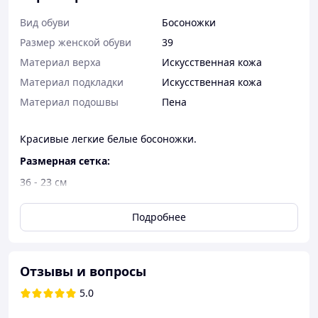
Вид обуви
Босоножки
Размер женской обуви
39
Материал верха
Искусственная кожа
Материал подкладки
Искусственная кожа
Материал подошвы
Пена
Красивые легкие белые босоножки.
Размерная сетка:
36 - 23 см
37 - 23.5 см
38 - 24 см
Подробнее
39 - 24.5 см
40 - 25 см
41 - 25.5 см
Отзывы и вопросы
Материал изделия – искусственная кожа
Материал подкладки – искусственная кожа.
5.0
Материал стельки – искусственная кожа
Материал подошвы – пена