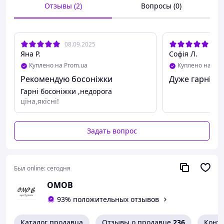
Отзывы (2)
Вопросы (0)
Высота платформы – 3.5 см
08.09.2025
26.
Яна Р.
Софія Л.
Куплено на Prom.ua
Куплено на Pro
Рекомендую босоніжки
Дуже гарні та 
Гарні босоніжки ,недорога
ціна,якісні!
Задать вопрос
Был online:
сегодня
ОМОВ
93% положительных отзывов
Каталог продавца
Отзывы о продавце
236
Конт