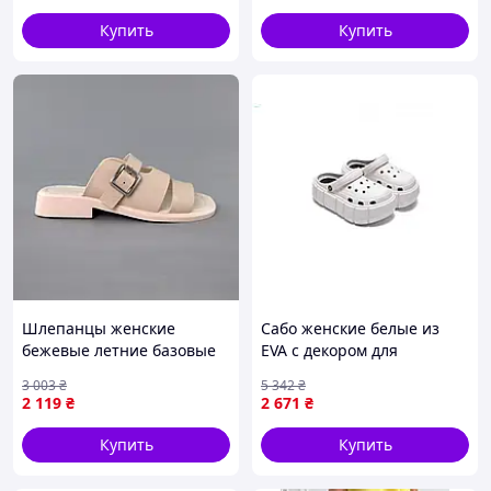
Купить
Купить
Шлепанцы женские
Сабо женские белые из
бежевые летние базовые
EVA с декором для
натуральная кожа Toyvoo
комфортной носки в
3 003
₴
5 342
₴
Шльопанці жіночі бежеві
повседневной жизни
2 119
₴
2 671
₴
літні базові натуральна
размер 36-40 ТМ
шкіра
PROGRESS
Купить
Купить