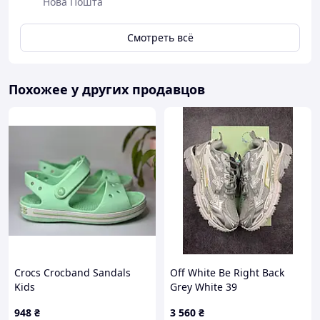
Нова Пошта
Смотреть всё
Похожее у других продавцов
Crocs Crocband Sandals
Off White Be Right Back
Kids
Grey White 39
948
₴
3 560
₴