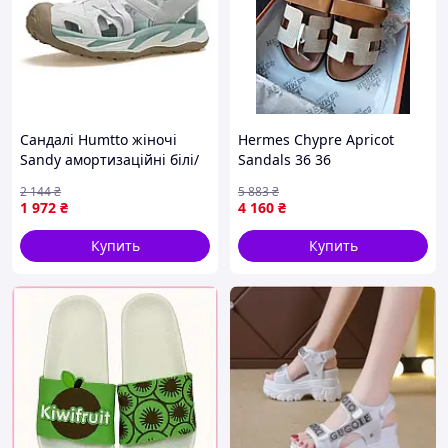
Сандалі Humtto жіночі
Hermes Chypre Apricot
Sandy амортизаційні білі/
Sandals 36 36
зелені 38 (740977B-7-38) —
2 144
₴
5 883
₴
Доступный
1 972
₴
4 160
₴
Купить
Купить