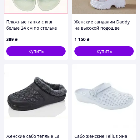
Пляжные тапки с ківі
Женские сандалии Daddy
белые 24 см по стельке
на высокой подошве
7542P712M
389
₴
1 150
₴
Купить
Купить
Женские сабо теплые L8
Сабо женские Tellus Яна