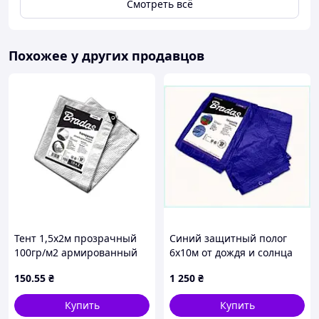
Смотреть всё
Похожее у других продавцов
🔹
Прямой поставщик мангалов,
кемпинговых товаров и аксессуаров
для отдыха на природе
Тент 1,5х2м прозрачный
Синий защитный полог
100гр/м2 армированный
6х10м от дождя и солнца
Предлагаем широкий выбор мангалов: от
LENO CRISTAL PLC1001,5/2
X851298T4
классических разборных до автоматических
150
.55
₴
1 250
₴
ТМ BRADAS
моделей — надёжные, компактные и удобные
Купить
Купить