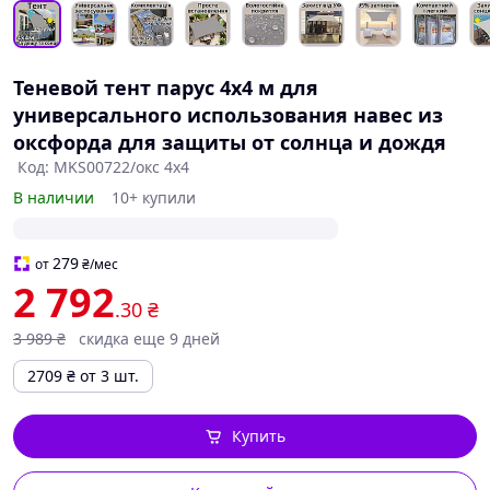
Теневой тент парус 4х4 м для
универсального использования навес из
оксфорда для защиты от солнца и дождя
Код: MKS00722/окс 4х4
В наличии
10+ купили
279
от
₴
/мес
2 792
.30
₴
3 989
₴
скидка еще 9 дней
2709
₴
от 3 шт.
Купить