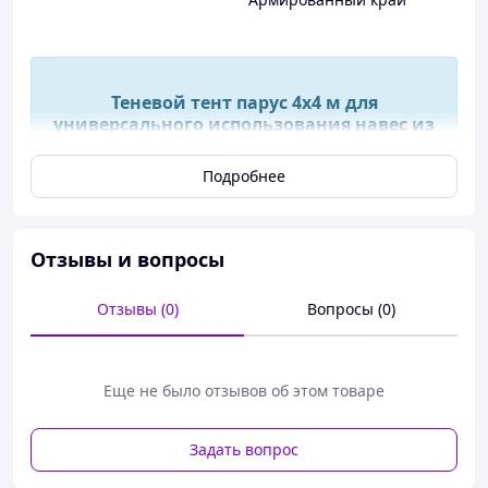
Теневой тент парус 4х4 м для
универсального использования навес из
оксфорда для защиты от солнца и дождя
Подробнее
Теневой тент парус 4х4 м для
универсального
Отзывы и вопросы
использования навес из
оксфорда для защиты от
Отзывы (0)
Вопросы (0)
солнца и дождя
Еще не было отзывов об этом товаре
Теневой парус
– незаменимый аксессуар
для защиты от солнца и дождя на свежем
воздухе.
Задать вопрос
Универсальное крепление специально