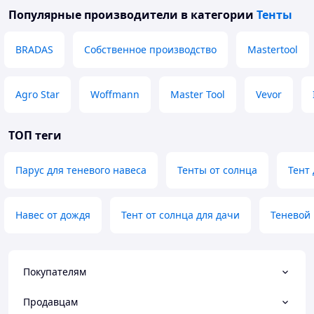
🎯 "
Mega King Shop — всё, что нужно для
Популярные производители
в категории
Тенты
идеального отдыха на природе
" - Тысячи
довольных клиентов выбирают нас с 2017 года!
BRADAS
Собственное производство
Mastertool
💙Мы ценим каждого клиента и гарантируем
отличный сервис и продукцию.
Agro Star
Woffmann
Master Tool
Vevor
🛒 Сделайте заказ уже сейчас!
ТОП теги
Парус для теневого навеса
Тенты от солнца
Тент
Навес от дождя
Тент от солнца для дачи
Теневой 
Покупателям
Продавцам