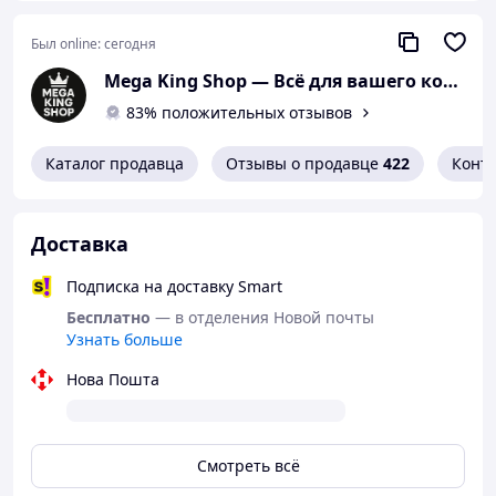
разработано для максимально
комфортного использования тентов парус
Был online:
сегодня
в любых условиях и для любых целей.
Mega King Shop — Всё для вашего комфорта, отдыха и безопасности
Компактная упаковка позволит с легкостью
83% положительных отзывов
хранить тент в межсезонье или взять его с
собой в путешествие и на пикник.
Каталог продавца
Отзывы о продавце
422
Конт
Характеристики:
Форма: квадрат
Доставка
Размер: 4х4 м
Цвет: серый
Подписка на доставку Smart
Материал: Оксфорд
Плотность: 150гр/м2
Бесплатно
— в отделения Новой почты
Узнать больше
Степень затенения: 95%
Крепления: кольца из нержавеющей
Нова Пошта
стали
Комплектация: веревка 10 м одним
отрезом
Покрытие нитей: защита от УФ;
Смотреть всё
влагоотталкивающая пропитка.