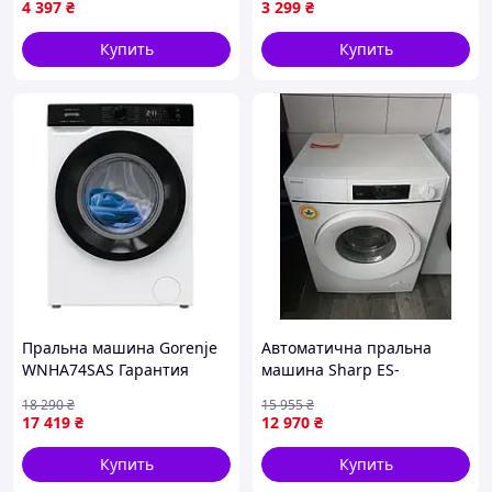
4 397
₴
3 299
₴
Купить
Купить
Пральна машина Gorenje
Автоматична пральна
WNHA74SAS Гарантия
машина Sharp ES-
NFA84WWB-DE (8 кг / б/у)
18 290
₴
15 955
₴
17 419
₴
12 970
₴
Купить
Купить