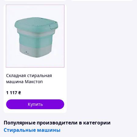
Складная стиральная
машина Макстоп
портативная для дома
1 117
₴
220В 858E1P366P
Купить
Популярные производители
в категории
Стиральные машины