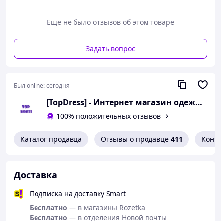
рукава от плеча - 12 см, Длина от талии до низа - 32 см,
Ширина по бедрам - 33 см, Шаговый шов - 14 см.
Еще не было отзывов об этом товаре
Задать вопрос
Был online:
сегодня
[TopDress] - Интернет магазин одежды для семьи 💖
100% положительных отзывов
Каталог продавца
Отзывы о продавце
411
Конт
Доставка
Подписка на доставку Smart
Бесплатно
— в магазины Rozetka
Бесплатно
— в отделения Новой почты