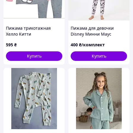
Пижама трикотажная
Пижама для девочки
Хелло Китти
Disney Минни Маус
BS001338, размер 122-128
595
₴
400
₴/комплект
Купить
Купить