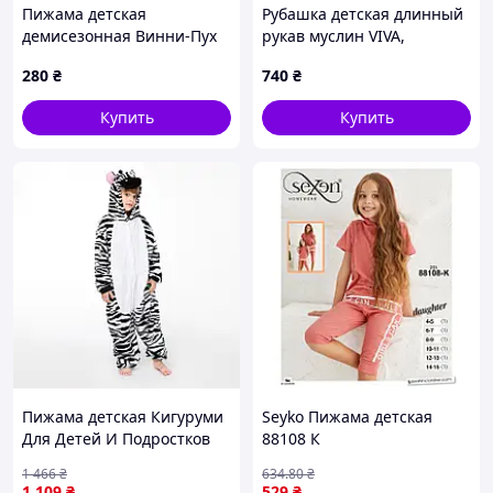
Пижама детская
Рубашка детская длинный
демисезонная Винни-Пух
рукав муслин VIVA,
Primark р.98 см (2-3 года)
эвкалипт
280
₴
740
₴
Купить
Купить
Пижама детская Кигуруми
Seyko Пижама детская
Для Детей И Подростков
88108 К
Зебра черно белая
1 466
₴
634
.80
₴
Kigurumi Adver Піжама
1 109
₴
529
₴