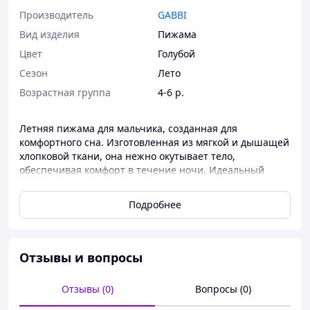
Производитель
GABBI
Вид изделия
Пижама
Цвет
Голубой
Сезон
Лето
Возрастная группа
4-6 р.
Летняя пижама для мальчика, созданная для
комфортного сна. Изготовленная из мягкой и дышащей
хлопковой ткани, она нежно окутывает тело,
обеспечивая комфорт в течение ночи. Идеальный
выбор для спокойного и прохладного сна летом.Ткань:
кулир. Состав: хлопок 100%Размер 104: Длина от плеча
Подробнее
до низа - 43 см, Ширина по линии груди - 29 см, Длина
рукава от плеча - 12 см, Длина от талии до низа - 30 см,
Ширина по бедрам - 31 см, Шаговый шов - 13 см.
Размер 110: Длина от плеча до низа - 45 см, Ширина по
Отзывы и вопросы
линии груди - 30 см, Длина рукава от плеча - 12 см,
Длина от талии до низа - 31 см, Ширина по бедрам - 32
Отзывы (0)
Вопросы (0)
см, Шаговый шов - 14 см. Размер 116: Длина от плеча
до низа - 47 см, Ширина по линии груди - 31 см, Длина