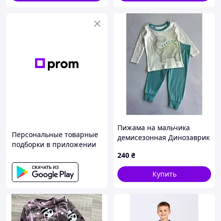
Пижама на мальчика
Персональные товарные
демисезонная Динозаврик
подборки в приложении
Primark р.74 см (6-9
240
₴
месяцев)
Купить