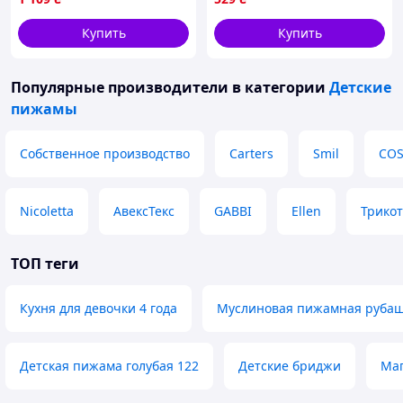
дитяча Кігурумі Для Дітей І
Підлітків Зебра
Купить
Купить
Популярные производители
в категории
Детские
пижамы
Собственное производство
Carters
Smil
COS
Nicoletta
АвексТекс
GABBI
Ellen
Трико
ТОП теги
Кухня для девочки 4 года
Муслиновая пижамная рубаш
Детская пижама голубая 122
Детские бриджи
Маг