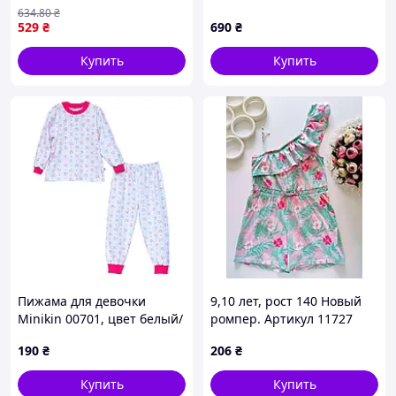
1-4
634
.80
₴
529
₴
690
₴
Купить
Купить
Пижама для девочки
9,10 лет, рост 140 Новый
Minikin 00701, цвет белый/
ромпер. Артикул 11727
фуксия 92
190
₴
206
₴
Купить
Купить