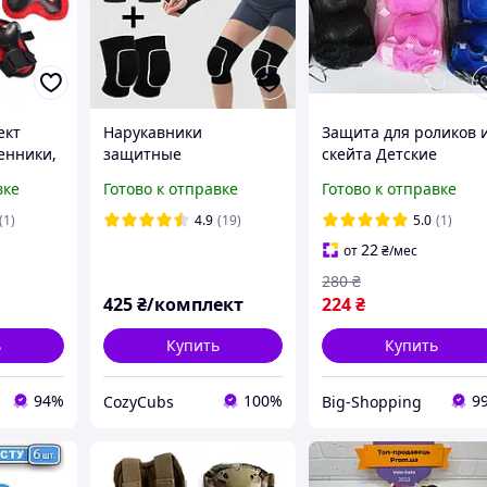
ект
Нарукавники
Защита для роликов 
енники,
защитные
скейта Детские
защита
волейбольные +
защитные
вке
Готово к отправке
Готово к отправке
ный
наколенники комплект
наколенники
М/26 см
Комплекты спортивн
(1)
4.9
(19)
5.0
(1)
защиты Maraton
22
от
₴
/мес
Защита для скейта
280
₴
425
₴/комплект
224
₴
ь
Купить
Купить
94%
100%
9
CozyCubs
Big-Shopping