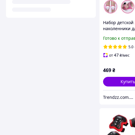
Набор детской
наколенники д
3-9 лет Guardk
Готово к отпра
налокотники
наладонники 
5.0
для рук Розов
47
от
₴
/мес
469
₴
Купит
Trendzz.com.ua