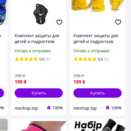
и
Комплект защиты для
Комплект защиты для
детей и подростков
детей и подростков
Sport Series Чёрного
Sport Series Жёлтого
Готово к отправке
Готово к отправке
цвета
цвета
ой
5.0
(1)
5.0
(1)
398
₴
398
₴
199
₴
199
₴
Купить
Купить
9%
100%
100%
meshop.top
meshop.top