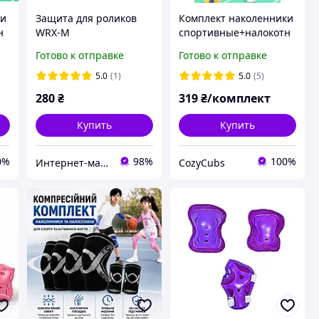
ки
Защита для роликов
Комплект наколенники
н
WRX-M
спортивные+налокотн
ики для футбола,
Готово к отправке
Готово к отправке
волейбола, бега и
других видов спорта.
5.0
(1)
5.0
(5)
Черный М
280
₴
319
₴/комплект
Купить
Купить
0%
98%
100%
Интернет-магазин спорттоваров "SprinterSport”
CozyCubs