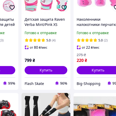
 защиты
Детская защита Raven
Наколенники
ля детей
Verba Mint/Pink XS
налокотники перчатк
inder
(kn101)
Детская защита для
вке
Готово к отправке
Готово к отправке
безопасного катания
защита
Детская подросткова
(3)
5.0
(4)
5.0
(2)
ый
защита для скейтбор
80
22
от
₴
/мес
от
₴
/мес
275
₴
799
₴
220
₴
ь
Купить
Купить
99%
96%
9
Flash Skate
Big-Shopping