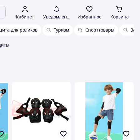
Кабинет
Уведомления
Избранное
Корзина
щита для роликов
Туризм
Спорттовары
Защ
щиты