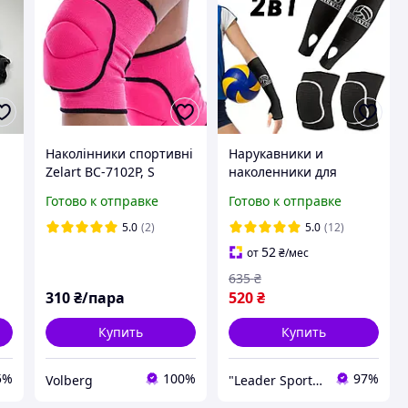
Наколінники спортивні
Нарукавники и
Zelart BC-7102P, S
наколенники для
волейбола детские и
Готово к отправке
Готово к отправке
подростковые
и
комплект
5.0
(2)
5.0
(12)
52
от
₴
/мес
635
₴
310
₴/пара
520
₴
Купить
Купить
5%
100%
97%
Volberg
"Leader Sport" - интернет-магазин спортивных товаров