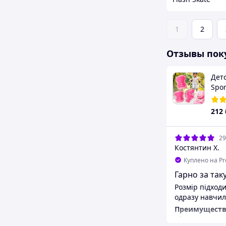
1
2
Отзывы пок
Дет
Spo
нак
нал
212
зап
29
Костянтин Х.
Куплено на P
Гарно за таку
Розмір підходи
одразу навчила
Преимуществ
Ціна