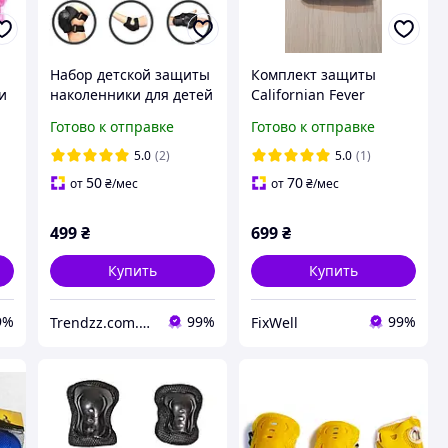
Набор детской защиты
Комплект защиты
и
наколенники для детей
Californian Fever
3-9 лет Guard kinder
размер L, Набор
Готово к отправке
Готово к отправке
налокотники
наколенников и
я
наладонники защита
налокотников для
5.0
(2)
5.0
(1)
да
для рук Черные
спорта
50
70
от
₴
/мес
от
₴
/мес
499
₴
699
₴
Купить
Купить
9%
99%
99%
Trendzz.com.ua
FixWell