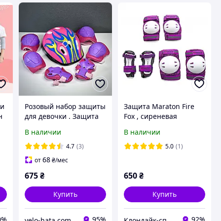
ки
Розовый набор защиты
Защита Maraton Fire
н
для девочки . Защита
Fox , сиреневая
детская для роликов (
В наличии
В наличии
Шлем наколенники
налокотники перчатки
4.7
(3)
5.0
(1)
)
68
от
₴
/мес
675
₴
650
₴
Купить
Купить
0%
95%
92%
velo-hata.com.ua Магазин товарів для активного спорту та відпочинку
Клондайк-спорт