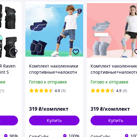
й Raven
Комплект наколенники
Комплект наколенни
int S
спортивные+налокотн
спортивные+налокот
ики для футбола,
ики для футбола,
вке
Готово к отправке
Готово к отправке
волейбола, бега и
волейбола, бега и
других видов спорта.
других видов
(1)
4.9
(9)
4.9
(8)
Синий М
спорта.Серый
319
₴/комплект
319
₴/комплект
ь
Купить
Купить
96%
100%
10
CozyCubs
CozyCubs