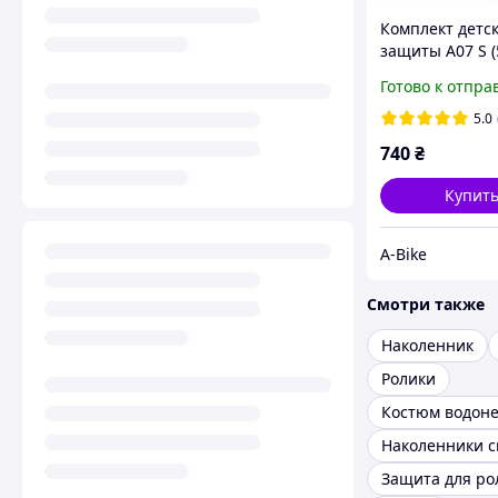
Комплект детс
защиты А07 S (
черно-красны
Готово к отпра
(G0000577)
5.0
740
₴
Купит
A-Bike
Смотри также
Наколенник
Ролики
Защита для ро