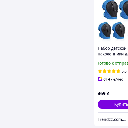
Набор детской
наколенники д
3-1 лет Guard k
Готово к отпра
налокотники
наладонники 
5.0
для рук Синие
47
от
₴
/мес
469
₴
Купит
Trendzz.com.ua