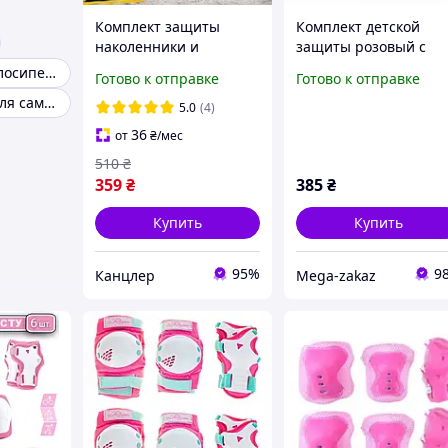
Комплект защиты
Комплект детской
наколенники и
защиты розовый с
налокотники 4 шт
шлемом фроузен 3в1
Защита для велосипеда для детей
Готово к отправке
Готово к отправке
Eagle KN-04,
SP-Sport 8818-1:
Наколенники для самоката
регулируемые, для
наколенники +
5.0
(4)
локтей и колен,
налокотники +
36
от
₴
/мес
военные
перчатки + шлем
510
₴
359
₴
385
₴
Купить
Купить
95%
9
Канцлер
Mega-zakaz