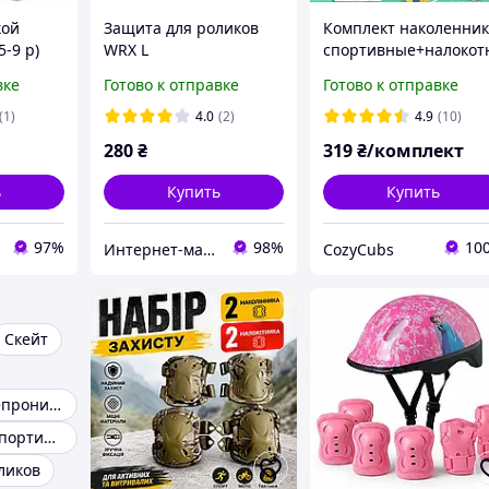
кой
Защита для роликов
Комплект наколенни
5-9 р)
WRX L
спортивные+налокот
й
ики для футбола,
вке
Готово к отправке
Готово к отправке
волейбола, бега и
других видов спорта.
(1)
4.0
(2)
4.9
(10)
Черный M
280
₴
319
₴/комплект
ь
Купить
Купить
97%
98%
10
Интернет-магазин спорттоваров "SprinterSport”
CozyCubs
Скейт
Костюм водонепроницаемый
Наколенники спортивные
ликов