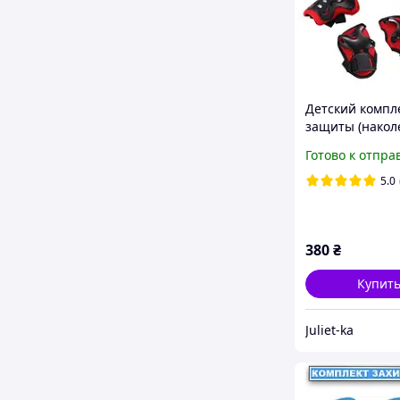
Детский компл
защиты (накол
налокотники, 
Готово к отпра
запястий) Чер
5.0
380
₴
Купит
Juliet-ka