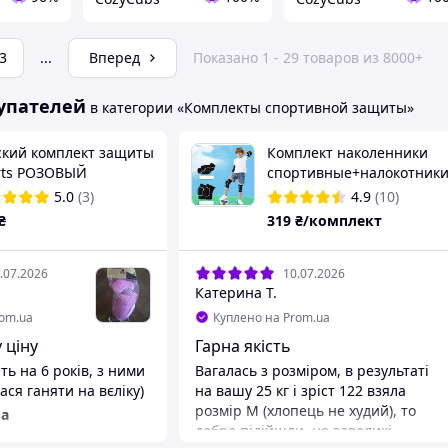
3
...
Вперед
Показано 1 - 29 товаров из 8000+
упателей
в категории «Комплекты спортивной защиты»
ский комплект защиты
Комплект наколенники
rts РОЗОВЫЙ
спортивные+налокотник
оленники,
для футбола, волейбола,
5.0
(3)
4.9
(10)
окотники, защита
бега и других видов
₴
319
₴/комплект
ястей
спорта. Черный M
.07.2026
10.07.2026
Катерина Т.
rom.ua
Куплено на Prom.ua
 ціну
Гарна якість
ть на 6 років, з ними
Вагалась з розміром, в результаті
ся ганяти на вєліку)
на вашу 25 кг і зріст 122 взяла
розмір М (хлопець не худий), то
а
добре підійшли, не завеликі