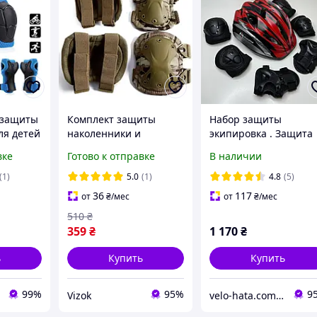
 защиты
Комплект защиты
Набор защиты
ля детей
наколенники и
экипировка . Защита
inder
налокотники 4 шт,
детская для роликов (
вке
Готово к отправке
В наличии
регулируемые, для
Шлем наколенники
защита
локтей и колен,
налокотники перчатк
(1)
5.0
(1)
4.8
(5)
военные
)
36
117
от
₴
/мес
от
₴
/мес
510
₴
359
₴
1 170
₴
ь
Купить
Купить
99%
95%
9
Vizok
velo-hata.com.ua Магазин товарів для активного спорту та відпочинку