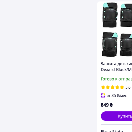
Защита детски
Dexard Black/M
(zh257)
Готово к отпра
5.0
85
от
₴
/мес
849
₴
Купит
Flash Skate