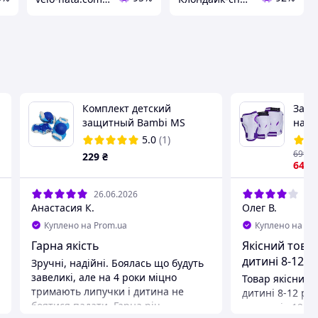
Комплект детский
Защи
и
защитный Bambi MS
нако
0032-2 Blue наколенники,
нало
5.0
(1)
налокотники, запястья
HYPR
699
₴
229
₴
Белы
640
6967
фиол
26.06.2026
08.
Анастасия К.
Олег В.
Куплено на Prom.ua
Куплено на Pr
Гарна якість
Якісний товар
дитині 8-12 ро
Зручні, надійні. Боялась що будуть
завеликі, але на 4 роки міцно
Товар якісний,
тримають липучки і дитина не
дитині 8-12 рок
боятися падати. Гарна річ
за все від 12 ро