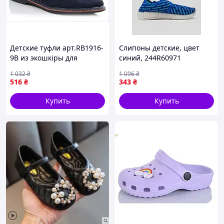
Детские туфли арт.RB1916-
Слипоны детские, цвет
9B из экошкіры для
синий, 244R60971
девочек на низком ходу
1 032
₴
1 096
₴
размер 32
516
₴
343
₴
Купить
Купить