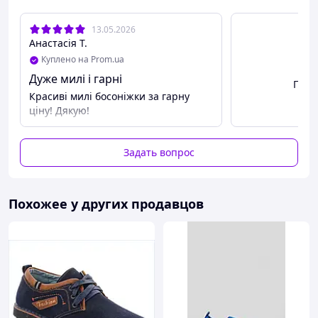
13.05.2026
Анастасія Т.
Куплено на Prom.ua
Дуже милі і гарні
Посм
Красиві милі босоніжки за гарну
ціну! Дякую!
Задать вопрос
Похожее у других продавцов