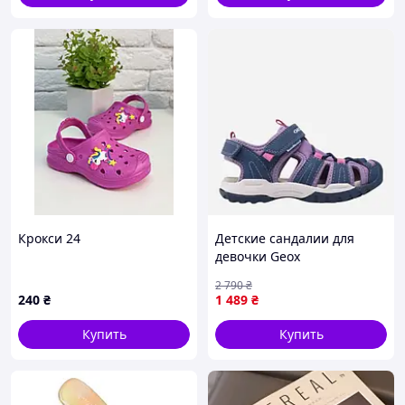
Крокси 24
Детские сандалии для
девочки Geox
J250WA01550-C4215 32
2 790
₴
Темно-синие
240
₴
1 489
₴
(8050036547026)
Купить
Купить