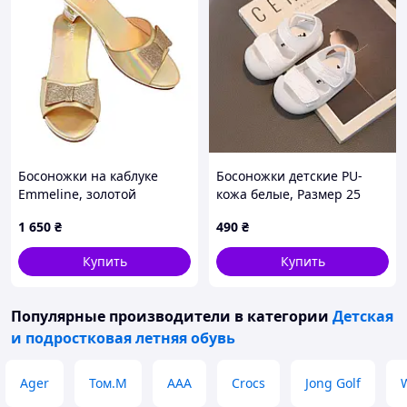
Босоножки на каблуке
Босоножки детские PU-
Emmeline, золотой
кожа белые, Размер 25
металлик, размер 24/25
1 650
₴
490
₴
Купить
Купить
Популярные производители
в категории
Детская
и подростковая летняя обувь
Ager
Том.М
ААА
Crocs
Jong Golf