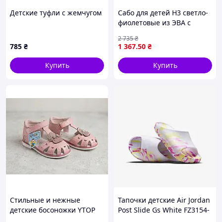
Детские туфли с жемчугом
Сабо для детей H3 светло-
фиолетовые из ЭВА с
амортизацией и гибкостью
2 735
₴
6 пар в упаковке
785
₴
1 367
.50
₴
Купить
Купить
Стильные и нежные
Тапочки детские Air Jordan
детские босоножки YTOP
Post Slide Gs White FZ3154-
24 р -14,5 см
156