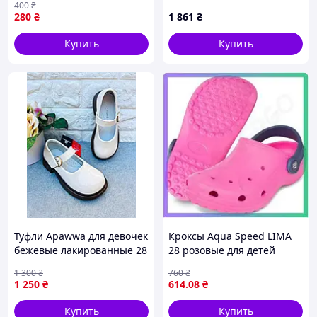
400
₴
280
₴
1 861
₴
Купить
Купить
Туфли Apawwa для девочек
Кроксы Aqua Speed LIMA
бежевые лакированные 28
28 розовые для детей
17,5см 2125
легкие не скользящие с
1 300
₴
760
₴
вентиляцией для
1 250
₴
614
.08
₴
плавания SKU_555-03
Купить
Купить