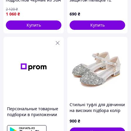
для комфортного отдыха
белые, Размер 29
2 120
₴
на море и пляже
1 060
₴
690
₴
Купить
Купить
Стильні туфлі для дівчинки
Персональные товарные
на високих підбора колір
подборки в приложении
сріблястий розмір 25
900
₴