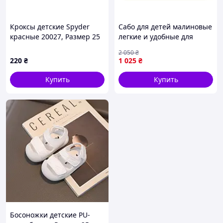
Кроксы детские Spyder
Сабо для детей малиновые
красные 20027, Размер 25
легкие и удобные для
пляжа и повседневного
2 050
₴
использования
220
₴
1 025
₴
Купить
Купить
Босоножки детские PU-