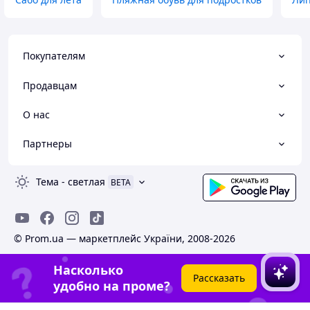
Покупателям
Продавцам
О нас
Партнеры
Тема
-
светлая
BETA
© Prom.ua — маркетплейс України, 2008-2026
Насколько
Рассказать
удобно на проме?