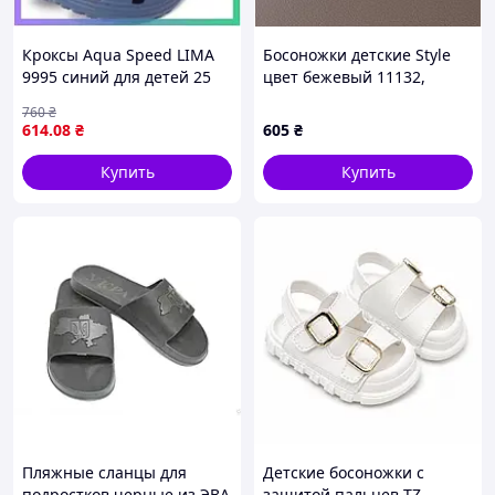
Кроксы Aqua Speed LIMA
Босоножки детские Style
9995 синий для детей 25
цвет бежевый 11132,
размер легкие не
Размер 17
760
₴
скользящие пляжная
614
.08
₴
605
₴
обувь SKU_555-10
Купить
Купить
Пляжные сланцы для
Детские босоножки с
подростков черные из ЭВА
защитой пальцев TZ