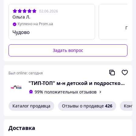
02.06.2026
Ольга Л.
Куплено на Prom.ua
Посм
Чудово
Задать вопрос
Был online:
сегодня
"ТИП-ТОП" м-н детской и подростковой обуви
99% положительных отзывов
Каталог продавца
Отзывы о продавце
426
Конт
Доставка