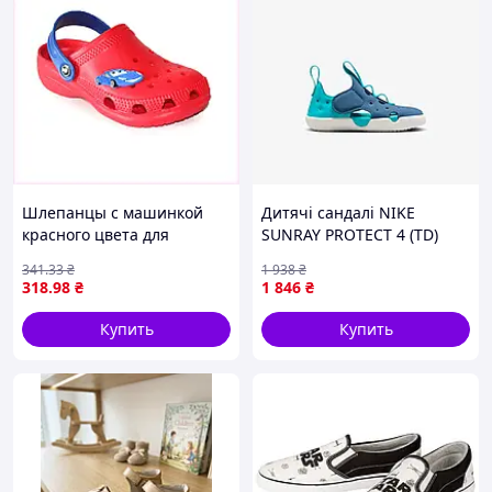
Шлепанцы с машинкой
Дитячі сандалі NIKE
красного цвета для
SUNRAY PROTECT 4 (TD)
мальчика 660HA2988
HF6278-401, 21
341
.33
₴
1 938
₴
318
.98
₴
1 846
₴
Купить
Купить