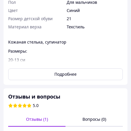
Пол
Для мальчиков
Цвет
Синий
Размер детской обуви
21
Материал верха
Текстиль
Кожаная стелька, супинатор
Размеры:
20-13 см
21-13,5 см
Подробнее
22-14,3 см
23-15,3 см
24-15,6 см
Отзывы и вопросы
25-16 см
5.0
Отзывы (1)
Вопросы (0)