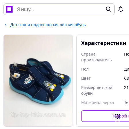
Детская и подростковая летняя обувь
Характеристики
Страна
П
производитель
Пол
Дл
Цвет
С
Размер детской
21
обуви
Материал верха
Те
Подробн