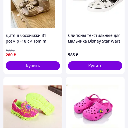
Дитячі босоніжки 31
Слипоны текстильные для
розмір -18 см Tom.m
мальчика Disney Star Wars
(золотистий з бантами)
402391 35 черный, белый
400
₴
280
₴
585
₴
Купить
Купить