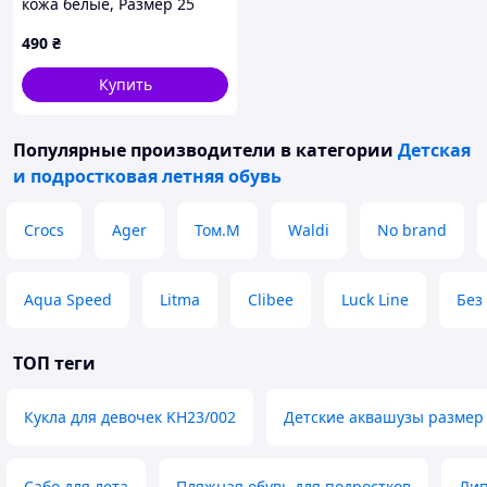
кожа белые, Размер 25
490
₴
Купить
Популярные производители
в категории
Детская
и подростковая летняя обувь
Crocs
Ager
Том.М
Waldi
No brand
Aqua Speed
Litma
Clibee
Luck Line
Без
ТОП теги
Кукла для девочек KH23/002
Детские аквашузы размер
Сабо для лета
Пляжная обувь для подростков
Лип