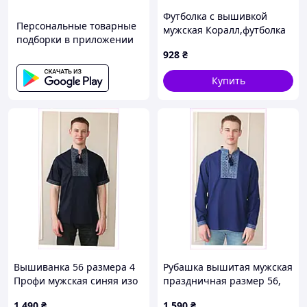
Футболка с вышивкой
Персональные товарные
мужская Коралл,футболка
подборки в приложении
вышивка, футболка
928
₴
вышиванка, футболка с
вышиванкой, футболка
Купить
вышитая M, Трикотаж
Вышиванка 56 размера 4
Рубашка вышитая мужская
Профи мужская синяя изо
праздничная размер 56,
льна 86K13X88B4
861K39P14
1 490
₴
1 590
₴