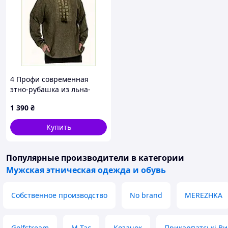
4 Профи современная
этно-рубашка из льна-
габардина 50 8613905MT
1 390
₴
Купить
Популярные производители
в категории
Мужская этническая одежда и обувь
Собственное производство
No brand
MEREZHKA
Golfstream
M-Tac
Козачок
Прикарпатські В