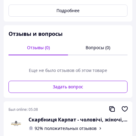
Кольори вишиття: зелений, червоний,
Подробнее
бордовий, жовтий, рожевий, фіолетовий
Тип рукава: вставний
Короткий опис:
Отзывы и вопросы
Чоловіча вишиванка пошита з натурального льону, з
коміром стійкою. Манжети застібаються на ґудзик.
Техніка виконання: машинна вишивка.
Отзывы (0)
Вопросы (0)
У візерунках сорочки переважають квіткові орнаменти.
Основні елементи вишивки - квіткові.
Еще не было отзывов об этом товаре
Цікавий орнамент символізує чоловічу енергію,
розвиток та життя.
Задать вопрос
Был online:
05.08
Скарбниця Карпат - чоловічі, жіночі, дитячі вишиванки, гердани, ручної роботи
92% положительных отзывов