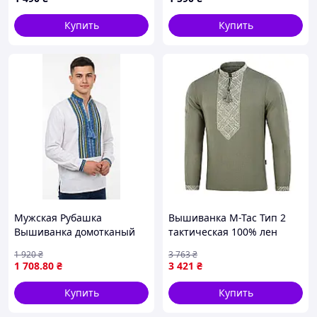
Купить
Купить
Мужская Рубашка
Вышиванка M-Tac Тип 2
Вышиванка домотканый
тактическая 100% лен
хлопок богатая синий
олива 2XL 8009-TD
1 920
₴
3 763
₴
орнамент 42 44 46 48 50 52
1 708
.80
₴
3 421
₴
54 56 58 60 58, Белый с
желто голубой
Купить
Купить