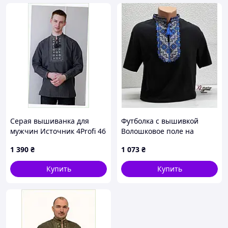
Серая вышиванка для
Футболка с вышивкой
мужчин Источник 4Profi 46
Волошковое поле на
р. лен C8613A8T97
черном, футболка
1 390
₴
1 073
₴
вышивка, футболка
вышиванка, футболка с
Купить
Купить
вышиванкой, футболка
вышитая