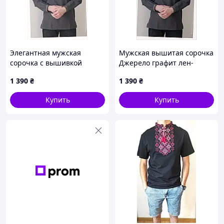
Элегантная мужская
Мужская вышитая сорочка
сорочка с вышивкой
Джерело графит лен-
серого цвета 54
габардин 50, 86A13X89P9
1 390
₴
1 390
₴
8B61X39T01
Купить
Купить