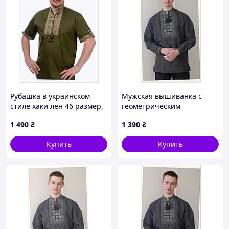
Рубашка в украинском
Мужская вышиванка с
стиле хаки лен 46 размер,
геометрическим
8613C88P5
орнаментом 50 р серая
1 490
₴
1 390
₴
86138ABX99
Купить
Купить