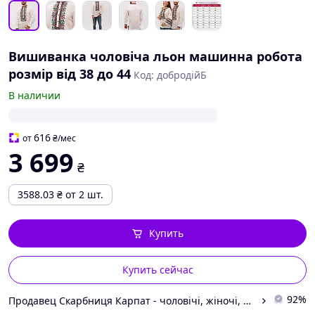
Вишиванка чоловіча льон машинна робота
розмір від 38 до 44
Код: добродійБ
В наличии
616
от
₴
/мес
3 699
₴
3588.03
₴
от 2 шт.
Купить
Купить сейчас
92%
Продавец Скарбниця Карпат - чоловічі, жіночі, дитячі вишиванки, гердани, ручної роботи