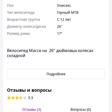
Пол
Унисекс
Тип велосипеда
Горный MTB
Возрастная группа
С 12 лет
Диаметр колеса/диска
26"
Размер рамы
17"
Велосипед Macce на 26" дюймовых колесах
складной
Горный велосипед предназначен для катания по
пересеченной местности и горным тропам. Он
Подробнее
обладает особой конструкцией, включая прочную раму,
амортизацию, широкие покрышки с выдающимися
характеристиками сцепления и трансмиссию с
большим количеством скоростей. Горные велосипеды
Отзывы и вопросы
используются для активного отдыха, занятий спортом,
3.3
а также для путешествий и приключений в горной
местности.
Отзывы (3)
Вопросы (0)