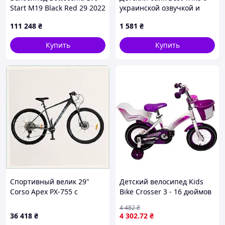
Start M19 Black Red 29 2022
украинской озвучкой и
корзиной 89H3669MM4
111 248
₴
1 581
₴
Купить
Купить
Спортивный велик 29"
Детский велосипед Kids
Corso Apex PX-755 с
Bike Crosser 3 - 16 дюймов
кассетой 10-51Т,
наличие уточняйте перед
4 482
₴
903A037M1
заказом
36 418
₴
4 302
.72
₴