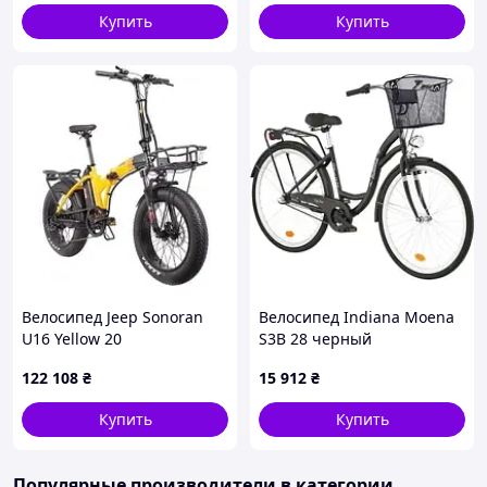
Купить
Купить
Велосипед Jeep Sonoran
Велосипед Indiana Moena
U16 Yellow 20
S3B 28 черный
электрический складной
122 108
₴
15 912
₴
Купить
Купить
Популярные производители
в категории