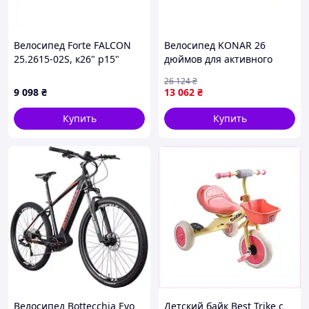
Велосипед Forte FALCON
Велосипед KONAR 26
25.2615-02S, к26" р15"
дюймов для активного
зелений
отдыха алюминиевая рама
26 124
₴
хардтейл с дисковыми
9 098
₴
13 062
₴
тормозами
Купить
Купить
Велосипед Bottecchia Evo
Детский байк Best Trike с