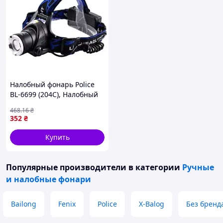
Налобный фонарь Police
BL-6699 (204C), Налобный
фонарик bailong,
468
.16
₴
Налобный фонарик с usb
352
₴
зарядкой
Купить
Популярные производители
в категории
Ручные
и налобные фонари
Bailong
Fenix
Police
X-Balog
Без бренд