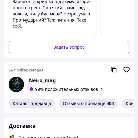
Зарядка та кришка під акумулятори-
просто треш. Про який захист від
вологи, пилу йде мова? Незрозуміло.
Протиударний? Теж питання. Таке
собі.
Преимущества
Якість освітлення, червоне світло
Задать вопрос
Недостатки
Кришка під акумулятори з'ємна та
просто тонка резинка, незрозуміла
конструкція, в описі цього немає та
Был online:
сегодня
на фото цього теж не
Neiro_mag
видно.Зарядний пристрій-жах
98% положительных отзывов
Каталог продавца
Отзывы о продавце
404
Конт
Доставка
Подписка на доставку Smart