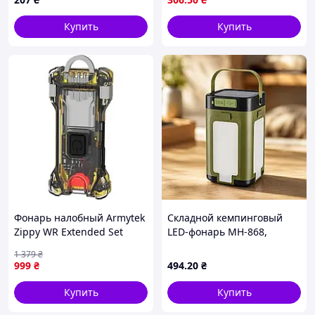
Купить
Купить
Фонарь налобный Armytek
Складной кемпинговый
Zippy WR Extended Set
LED-фонарь MH-868,
Yellow
солнечная панель, Power
1 379
₴
Bank, 2000 мА·ч
999
₴
494
.20
₴
Купить
Купить