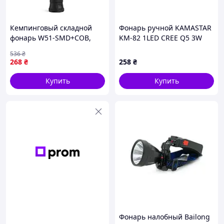
Кемпинговый складной
Фонарь ручной KAMASTAR
фонарь W51-SMD+COB,
KM-82 1LED CREE Q5 3W
Фонарь для кемпинга
ZOOM АА/1300mAh Black
536
₴
аккумуляторный,
IP40 pelican
268
₴
258
₴
Кемпинговый светильник
ES-32
Купить
Купить
Фонарь налобный Bailong