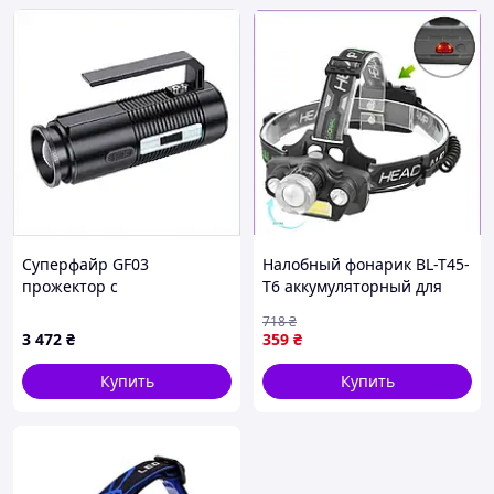
Суперфайр GF03
Налобный фонарик BL-T45-
прожектор с
T6 аккумуляторный для
телескопическим зумом
походов и работы мощный
718
₴
380 метров, 8H6ME84886
светодиодный 1200 люмен
3 472
₴
359
₴
Купить
Купить