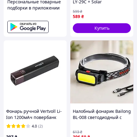
Персональные товарные
LY-29C + Solar
подборки в приложении
599
₴
589
₴
Купить
Фонарь ручной Vertvoll Li-
Налобный фонарик Bailong
Ion 1200мAч повербанк
BL-008 светодиодный с
(RX-8002)
красным белым светом для
4.0
(2)
рыбалки кемпинга работы
613
₴
207
₴
306
.50
₴