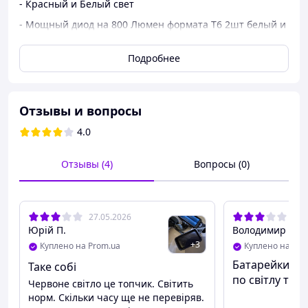
- Красный и Белый свет
- Мощный диод на 800 Люмен формата T6 2шт белый и
красный
Подробнее
- Количество режимов работы - 3 режима белых 1
режим красный
- Водонепроницаемость IPX4
Отзывы и вопросы
- Ударопрочный металлический корпус + пластик АБС
4.0
- Линзированая Оптика Регулируемый ЗУМ
- Сменный Аккумулятор 2 шт формат 18650 ( в
Отзывы (4)
Вопросы (0)
комплекте) (для лучшей работы фонаря в нашем
магазине есть аккумуляторы большой емкости по
хорошей цене)
27.05.2026
01.
Юрій П.
Володимир Г.
+
3
Куплено на Prom.ua
Куплено на Pro
Батарейки в к
Таке собі
по світлу те 
Червоне світло це топчик. Світить
норм. Скільки часу ще не перевіряв.