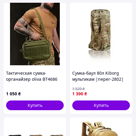
Тактическая сумка-
Сумка-баул 80л Kiborg
органайзер oliva ВТ4686
мультикам |neper-2802|
1 529
₴
1 050
₴
1 390
₴
Купить
Купить