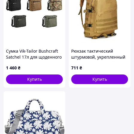
Сумка Vik-Tailor Bushcraft
Рюкзак тактический
Satchel 17л для щоденного
штурмовой, укрепленный
використання
военный рюкзак для
1 460
₴
711
₴
армии, Рюкзак
туристический армейский
Купить
Купить