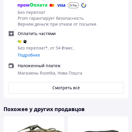
3. В кратчайшие сроки мы тщательно проверим и
отправим Вам товар
Без переплат
Prom гарантирует безопасность
Качественное обслуживание
Вернем деньги при отказе от посылки
Реальные фото и отзывы
Работаем без выходных
Оплатить частями
Быстрая отправка
Компания Smart Play – выбирай лучших!
Без переплат*, от 54 ₴/мес.
Подробнее
Наложенный платеж
Магазины Rozetka, Нова Пошта
Смотреть всё
Похожее у других продавцов