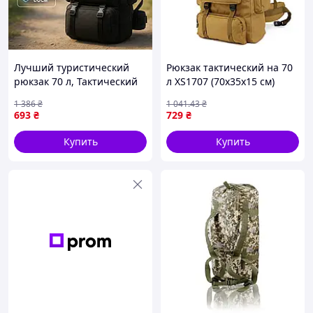
Лучший туристический
Рюкзак тактический на 70
рюкзак 70 л, Тактический
л XS1707 (70х35х15 см)
рюкзак для армии ЗСУ
Койот / Армейский рюкзак
1 386
₴
1 041
.43
₴
Походный
/ Туристический рюкзак
693
₴
729
₴
водонепроницаемый OL-
83
Купить
Купить