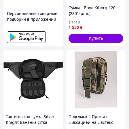
Сумка - Баул Kiborg 120
Персональные товарные
{2801-piho}
подборки в приложении
1 705
₴
1 550
₴
Купить
Тактическая сумка Silver
Подсумок 4 Профи с
Knight Бананка сітка
фиксацией на фастекс
липучка Black (73033302)
зеленый, 8BA681X489