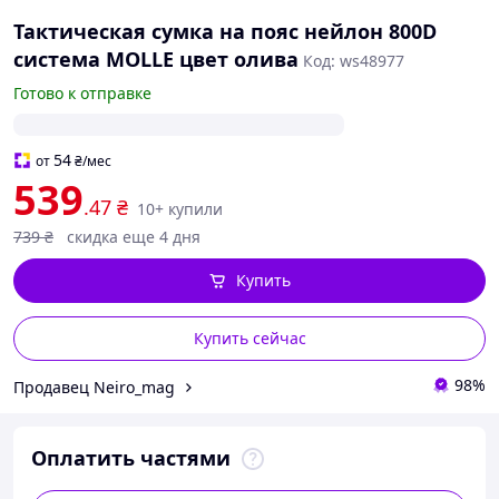
Тактическая сумка на пояс нейлон 800D
система MOLLE цвет олива
Код: ws48977
Готово к отправке
54
от
₴
/мес
539
.47
₴
10+ купили
739
₴
скидка еще 4 дня
Купить
Купить сейчас
98%
Продавец Neiro_mag
Оплатить частями