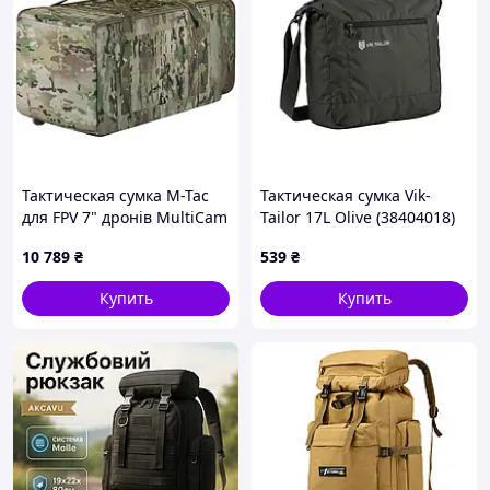
Тактическая сумка M-Tac
Тактическая сумка Vik-
для FPV 7" дронів MultiCam
Tailor 17L Olive (38404018)
10 789
₴
539
₴
Купить
Купить