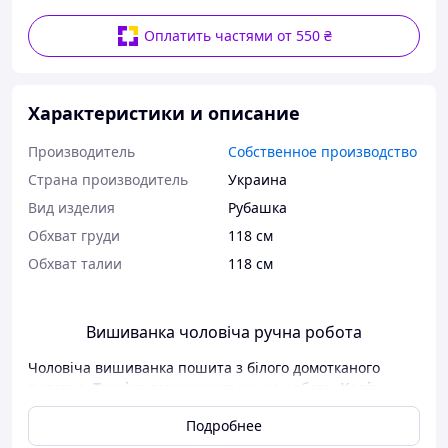
Оплатить частями от 550 ₴
Характеристики и описание
Производитель
Собственное производство
Страна производитель
Украина
Вид изделия
Рубашка
Обхват груди
118 см
Обхват талии
118 см
Вишиванка чоловіча ручна робота
Чоловіча вишиванка пошита з білого домотканого
полотна.
Техніка виконання:
ручна робота.
Колір
вишивки:
жовтий, зелений, бордовий, чорний,
Подробнее
оранжевий.