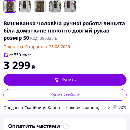
Вишиванка чоловіча ручної роботи вишита
біла домоткане полотно довгий рукав
розмір 50
Код: 390325 Б
Под заказ. Отправка с 28.08.2026
550
от
₴
/мес
3 299
₴
Купить
Купить сейчас
92%
Продавец Скарбниця Карпат - чоловічі, жіночі, дитячі вишиванки, гердани, ручної роботи
Оплатить частями