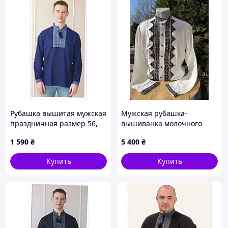
Рубашка вышитая мужская
Мужская рубашка-
праздничная размер 56,
вышиванка молочного
861K39P14
цвета выполнена из
1 590
₴
5 400
₴
домотканого полотна и
имеет геометрический
Купить
Купить
орнамент