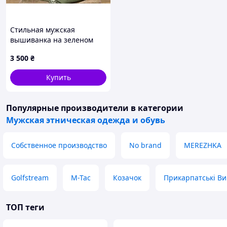
Стильная мужская
вышиванка на зеленом
домотканом полотне
3 500
₴
ручной работы.
Купить
Популярные производители
в категории
Мужская этническая одежда и обувь
Собственное производство
No brand
MEREZHKA
Golfstream
M-Tac
Козачок
Прикарпатські В
ТОП теги