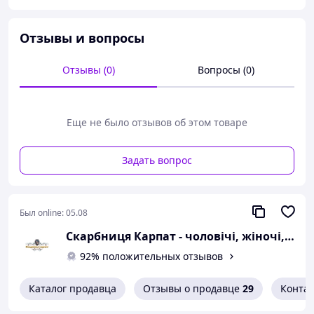
Неповторний орнамент символізує чоловічу енергію,
розвиток та життя. Український національний одяг,
зокрема вишиті чоловічі сорочки, набирає все більшої
Отзывы и вопросы
популярності. Особливою увагою користуються
вишиванки ручної роботи.
Отзывы (0)
Вопросы (0)
Характеристики
Комірець: 44
Еще не было отзывов об этом товаре
Ширина плечей: 46.5 см
Довжина рукава: 66 см
Окружність рукава: 42 см
Задать вопрос
Окружність грудей: 116 см
Висота вишиванки: 76 см
Розмір: 50
Тканина: домоткане полотно
Был online:
05.08
Колір тканини: біла
Скарбниця Карпат - чоловічі, жіночі, дитячі вишиванки, гердани, ручної роботи
Тип рукава: вставний
92% положительных отзывов
Каталог продавца
Отзывы о продавце
29
Конта