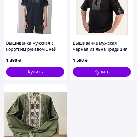
Вышиванка мужская с
Вышиванка мужская
коротким рукавом Эней
черная из льна Традиция
темно-синий 4Profi 46,
4Profi 52, E8E613924
1 390
₴
1 590
₴
M86138K79
Купить
Купить