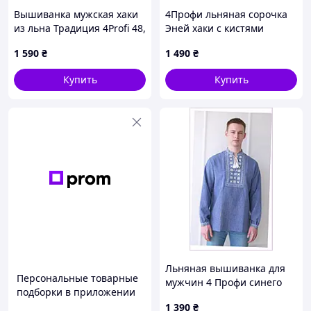
Вышиванка мужская хаки
4Профи льняная сорочка
из льна Традиция 4Profi 48,
Эней хаки с кистями
8613H9A16
86138P86P
1 590
₴
1 490
₴
Купить
Купить
Льняная вышиванка для
Персональные товарные
мужчин 4 Профи синего
подборки в приложении
цвета 56 р. 8613X8X96
1 390
₴