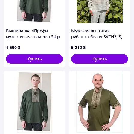
Вышиванка 4Профи
Мужская вышитая
мужская зеленая лен 54 р
рубашка белая SVCH2, S,
8X61391P9
100% лен, Мужчинам
1 590
₴
5 212
₴
Купить
Купить