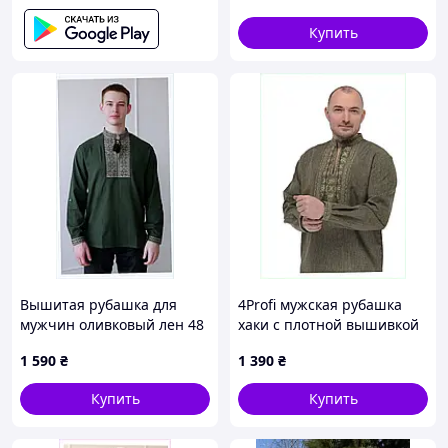
Купить
Вышитая рубашка для
4Profi мужская рубашка
мужчин оливковый лен 48
хаки с плотной вышивкой
размер 86139CE16
56 8K613908XA
1 590
₴
1 390
₴
Купить
Купить