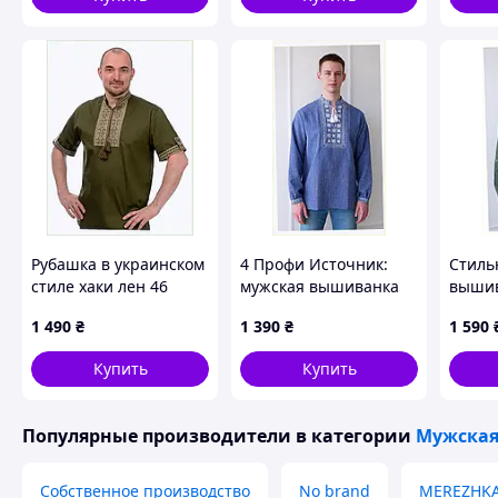
Рубашка в украинском
4 Профи Источник:
Стиль
стиле хаки лен 46
мужская вышиванка
вышив
размер, 8613C88P5
лен-габардин
хаки 4
1 490
₴
1 390
₴
1 590
HC8613893
B86T1
Купить
Купить
Популярные производители
в категории
Мужская
Собственное производство
No brand
MEREZHK