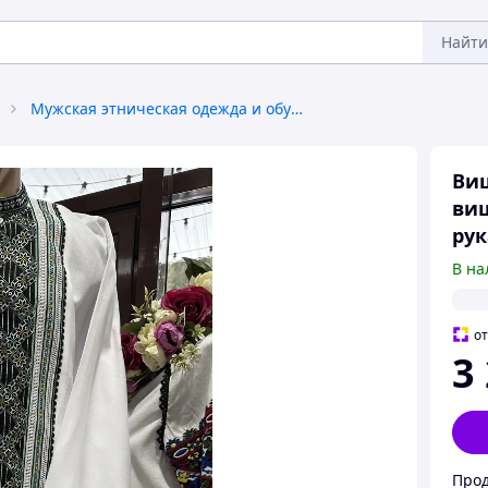
Найти
Мужская этническая одежда и обувь
Виш
виш
рук
В на
о
3