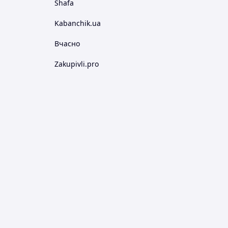
Shafa
Kabanchik.ua
Вчасно
Zakupivli.pro