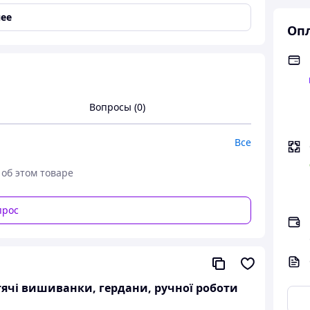
ее
Опл
Вопросы (0)
Все
 об этом товаре
прос
итячі вишиванки, гердани, ручної роботи
 ручна робота