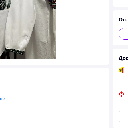
Оп
Дос
тво