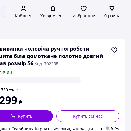
Кабинет
Уведомления
Избранное
Корзина
иванка чоловіча ручної роботи
ита біла домоткане полотно довгий
ав розмір 56
Код: 70225Б
личии
550
т
₴
/мес
 299
₴
Купить
Купить сейчас
92%
Продавец Скарбниця Карпат - чоловічі, жіночі, дитячі вишиванки, гердани, ручної роботи