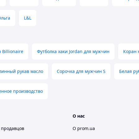
Ольга
L&L
Billionaire
Футболка хаки Jordan для мужчин
Коран 
линный рукав масло
Сорочка для мужчин S
Белая ру
енное производство
О нас
 продавцов
О prom.ua