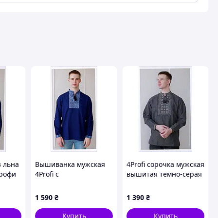
з льна
Вышиванка мужская
4Profi сорочка мужская
Профи
4Profi с
вышитая темно-серая
3H913
геометрическим
56 р 86E1A39X02
узором 86139EC1K4
1 590
₴
1 390
₴
Купить
Купить