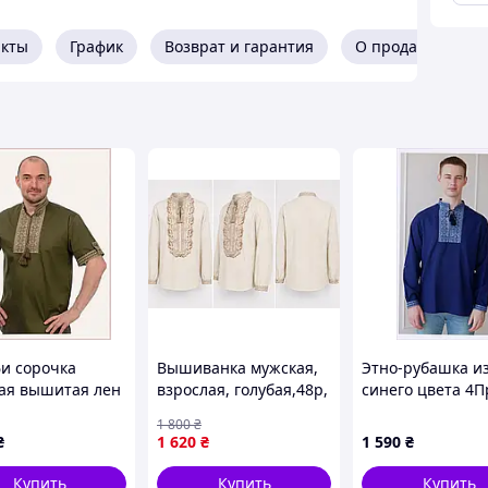
а.
Техніка виконання:
ручна робота.
Колір
акты
График
Возврат и гарантия
О продавце
иток та життя. З кожним днем все більшої
ому числі вишиті чоловічі сорочки. Вони бувають
ишиванки чоловічі ручної роботи.
и сорочка
Вышиванка мужская,
Этно-рубашка и
ая вышитая лен
взрослая, голубая,48р,
синего цвета 4
86P138P8M6
светлая коричневая
мужская, 8K61H
1 800
₴
машинная вышивка.
₴
1 620
₴
1 590
₴
Купить
Купить
Купить