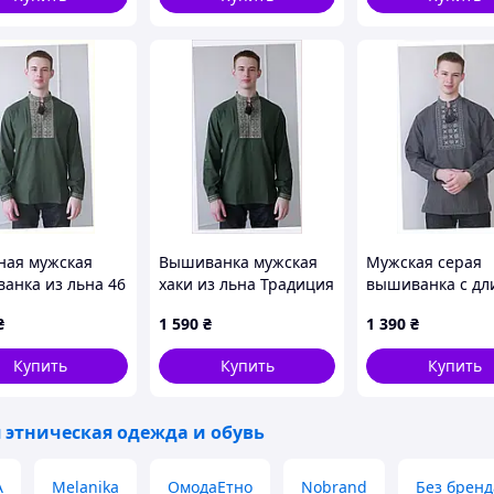
ная мужская
Вышиванка мужская
Мужская серая
анка из льна 46
хаки из льна Традиция
вышиванка с д
Profi,
4Profi 54, M86139P19
рукавом 4Профи
₴
1 590
₴
1 390
₴
391H5
B8C6138B99
Купить
Купить
Купить
 этническая одежда и обувь
A
Melanika
ОмодаЕтно
Nobrand
Без бренд