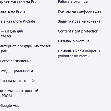
ернет-магазин
на Prom
Работа в prom.ua
авать на Prom
Контактная информация
 в Каталоге ProSale
Защита прав на контент
 — медиа для
Content right protection
ателей
Отзывы о prom.ua
 интернет-предпринимателей
Кращі
Помощь Силам обороны
(Volonter by Prom)
льское соглашение
онфиденциальности
боты на маркетплейсе
рограмма электронный
с PROM
 Google Ads