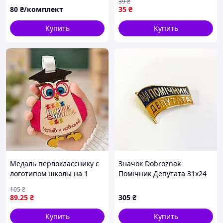
39
₴
значок круглый на булавке
80
₴/комплект
35
₴
Ø44 мм
Купить
Купить
Медаль первокласснику с
Значок Dobroznak
логотипом школы на 1
Помічник Депутата 31x24
сентября "Мудрая Сова".
мм Сине-желтый (4224)
105
₴
Подарок первокласснику
89
.25
₴
305
₴
Купить
Купить