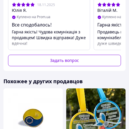
18.11.2025
02.
Юлія Я.
Віталій М.
Куплено на Prom.ua
Куплено на Pro
Все сподобалось!
Гарна якість,
Гарна якість! Чудова комунікація з
Продавець мак
продавцем! Швидка відправка! Дуже
комунікабельни
вдячна!
дуже швидка, д
Задать вопрос
Похожее у других продавцов