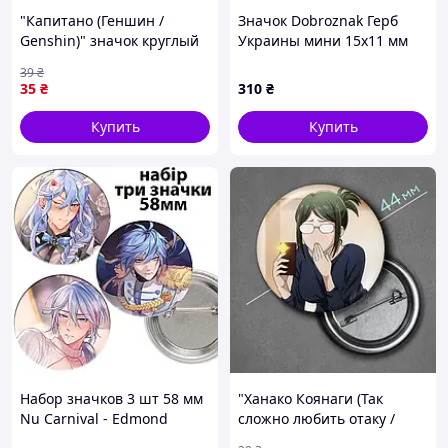
"Капитано (Геншин /
Значок Dobroznak Герб
Genshin)" значок круглый
Украины мини 15х11 мм
на булавке Ø44 мм
(#3685)
39
₴
35
₴
310
₴
Купить
Купить
Набор значков 3 шт 58 мм
"Ханако Коянаги (Так
Nu Carnival - Edmond
сложно любить отаку /
Love is hard for otaku)"