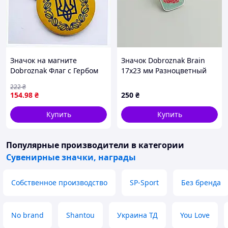
Значок на магните
Значок Dobroznak Brain
Dobroznak Флаг с Гербом
17х23 мм Разноцветный
Желто-синий 56х56 мм
(4208)
222
₴
(#6141), 855A24X03
154
.98
₴
250
₴
Купить
Купить
Популярные производители
в категории
Сувенирные значки, награды
Собственное производство
SP-Sport
Без бренда
No brand
Shantou
Украина ТД
You Love