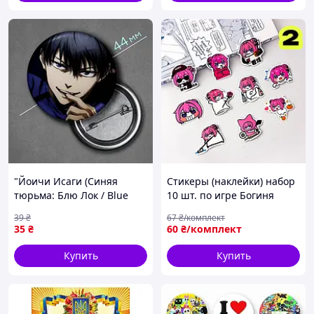
"Йоичи Исаги (Синяя
Стикеры (наклейки) набор
тюрьма: Блю Лок / Blue
10 шт. по игре Богиня
Lock)" значок круглый на
победы: Никке / Goddess of
39
₴
67
₴/комплект
булавке Ø44 мм
Victory: NIKKE
35
₴
60
₴/комплект
Купить
Купить