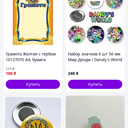
Грамота Желтая с гербом
Набор значков 6 шт 56 мм
10127070 А4, бумага
Мир Денди / Dandy's World
мелованная 150 г/м2
111
₴
матовая
100
₴
240
₴
Купить
Купить