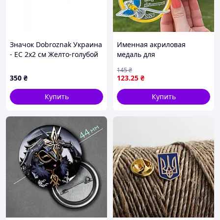
Значок Dobroznak Украина
Именная акриловая
- ЕС 2х2 см Желто-голубой
медаль для
(6025)
первоклассника на 1
145
₴
сентября, школьная
350
₴
123
.25
₴
медаль с лентой, 8 см
Купить
Купить