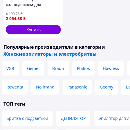
охлаждением для
удаления волос 9 уровней
4 109
.76
₴
48 Вт KM-7106
2 054
.88
₴
Купить
Популярные производители
в категории
Женские эпиляторы и электробритвы
VGR
Gemei
Braun
Philips
Flawless
Rowenta
No brand
Panasonic
Geemy
B
ТОП теги
Бритва с подсветкой
ДЕПИЛЯТОР
Эпилятор для 