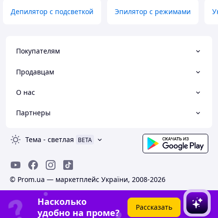
Депилятор с подсветкой
Эпилятор с режимами
У
Покупателям
Продавцам
О нас
Партнеры
Тема
-
светлая
BETA
© Prom.ua — маркетплейс України, 2008-2026
Насколько
Рассказать
удобно на проме?