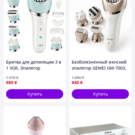
Бритва для депиляции 3 в
Безболезненный женский
1 VGR, Эпилятор
эпилятор GEMEI GM-7003,
домашний женский
Женский беспроводной
1 978
₴
1 880
₴
аккумуляторный, Эпилятор
портативный эпилятор
989
₴
940
₴
для интимных зон YH-38
для тела JE-25
Купить
Купить