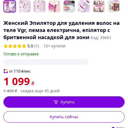
Женский Эпилятор для удаления волос на
теле Vgr, пемза електрична, епілятор с
бритвенной насадкой для зони
Код: 39661
5.0
(1)
10+ купили
Готово к отправке
110
от
₴
/мес
1 099
₴
1 400
₴
скидка еще 45 дней
Купить
Купить сейчас