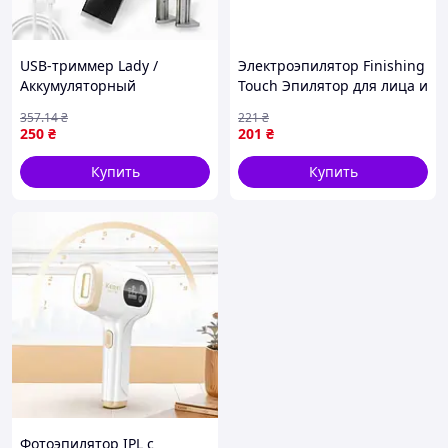
USB-триммер Lady /
Электроэпилятор Finishing
Аккумуляторный
Touch Эпилятор для лица и
депилятор для бровей /
тела EKOBOX
357
.14
₴
221
₴
Электрический триммер
250
₴
201
₴
для лица / Депилятор
волос на лице
Купить
Купить
Фотоэпилятор IPL с