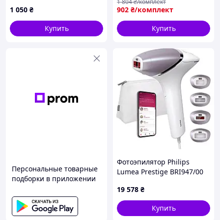
1 804
₴/комплект
H8P586078
Эпилятор для удаления
1 050
₴
902
₴/комплект
волос без боли , EWD
Купить
Купить
Фотоэпилятор Philips
Персональные товарные
Lumea Prestige BRI947/00
подборки в приложении
19 578
₴
Купить