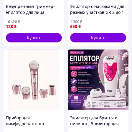
Безупречный триммер-
Эпилятор с насадками для
эпилятор для лица
разных участков GR 2 до 1
Flawless Dermaplane - Top
V-758, Домашний эпилятор
161
.28
₴
1 300
₴
Brow Tool
для бикини DR-53
128
₴
650
₴
Купить
Купить
Прибор для
Эпилятор для бритья и
лимфодренажного
пилинга , Эпилятор для
массажа и эпиляции 5в1
ног беспроводной ,