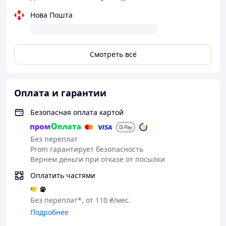
Епілятор 3 в 1 VGR - чудовий прилад в арсеналі кожної
Нова Пошта
жінки, яка бажає завжди мати бездоганний вигляд.
Смотреть всё
Оплата и гарантии
Безопасная оплата картой
Без переплат
Prom гарантирует безопасность
Вернем деньги при отказе от посылки
Оплатить частями
Без переплат*, от 110 ₴/мес.
Подробнее