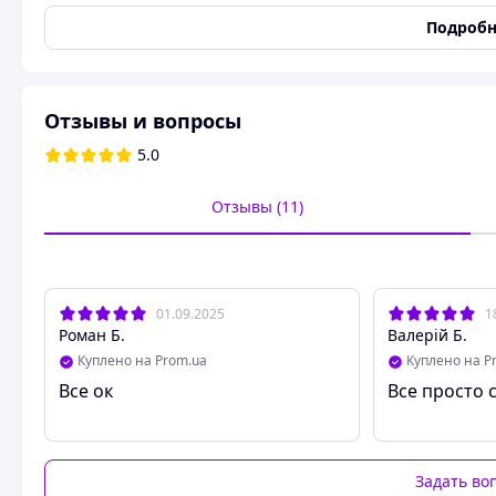
Подробн
Багатий на природні цукри
(глюкоза, фруктоза), що
Містить вітаміни групи B
, які підтримують роботу н
Джерело антиоксидантів
, які захищають клітини ві
Містить калій
, що сприяє здоровій роботі серця.
Отзывы и вопросы
Поліпшує травлення
завдяки клітковині.
5.0
Використання:
Як
самостійний перекус
або у поєднанні з горіхами.
Отзывы (11)
Додається у
випічку, каші, десерти, мюслі
.
Використовується у
східній кухні
для приготування п
Світлий коричневий ізюм – це натуральний, корисний прод
01.09.2025
1
Роман Б.
Валерій Б.
Куплено на Prom.ua
Куплено на P
Все ок
Все просто с
Задать во