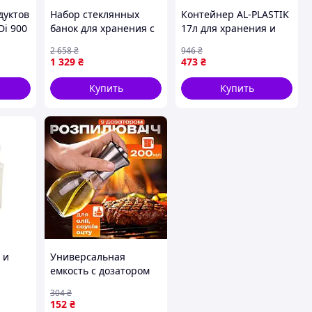
дуктов
Набор стеклянных
Контейнер AL-PLASTIK
Di 900
банок для хранения с
17л для хранения и
700
бамбуковыми
переноски продуктов с
2 658
₴
946
₴
крышками 3 шт объем
крышкой и ручками
1 329
₴
473
₴
0.5 0.8 1 л 64486-55
для замораживания и
разогрева
Купить
Купить
 и
Универсальная
емкость с дозатором
ылки
для жидкости Benson
304
₴
я
Big 200 мл, Диспенсер
152
₴