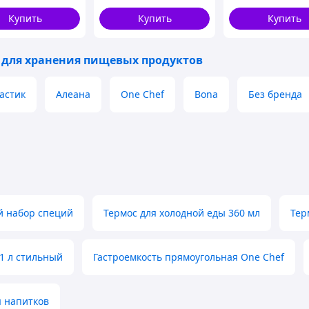
ингредиентов ТМ
кухни и сервиро
GRAZIE
стола
Купить
Купить
Купить
 для хранения пищевых продуктов
астик
Алеана
One Chef
Bona
Без бренда
й набор специй
Термос для холодной еды 360 мл
Тер
 1 л стильный
Гастроемкость прямоугольная One Chef
я напитков