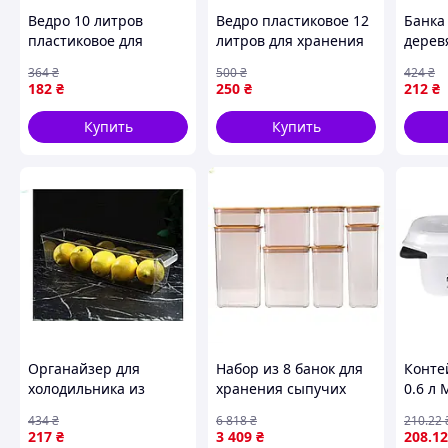
Ведро 10 литров
Ведро пластиковое 12
Банка
пластиковое для
литров для хранения
дерев
хранения и
продуктов мятного
для х
364
₴
500
₴
424
₴
транспортировки
цвета ТМ R-PLASTIC
и дру
182
₴
250
₴
212
₴
продуктов и
GRAZI
жидкостей голубое ТМ
Купить
Купить
МЕД
Органайзер для
Набор из 8 банок для
Конте
холодильника из
хранения сыпучих
0.6 л 
пластика 2л
продуктов с крышками
FOODI
434
₴
6 818
₴
210
.22
прозрачный
из бамбука HP-1303
217
₴
3 409
₴
208
.12