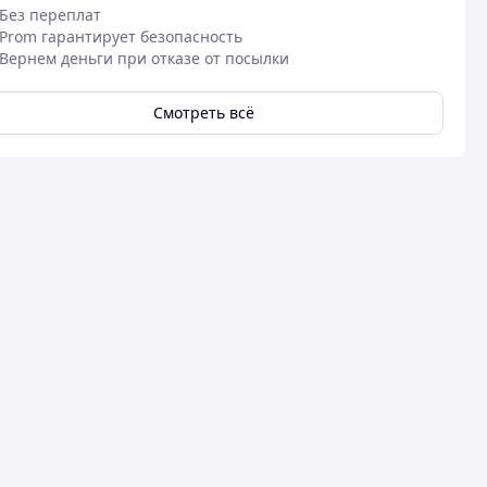
Без переплат
Prom гарантирует безопасность
Вернем деньги при отказе от посылки
Смотреть всё
28.05.2025
01
Татьяна Г.
Любов Д.
Куплено на Prom.ua
Куплено на Pr
Смачні родзинки, не вологі.
Дуже задовол
Дрібні, але смачні - це головне.
чисті, прозор