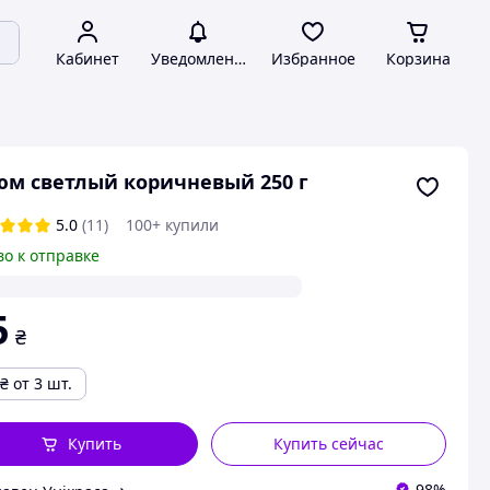
Кабинет
Уведомления
Избранное
Корзина
м светлый коричневый 250 г
5.0
(11)
100+ купили
во к отправке
5
₴
₴
от 3 шт.
Купить
Купить сейчас
98%