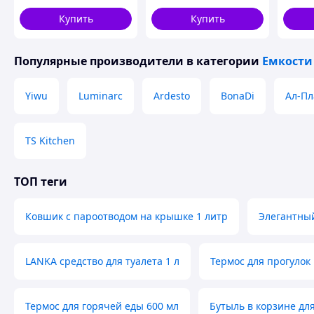
ударопрочный
антиподряпинный для
Купить
Купить
хранения продуктов
Популярные производители
в категории
Емкости
Yiwu
Luminarc
Ardesto
BonaDi
Ал-Пл
TS Kitchen
ТОП теги
Ковшик с пароотводом на крышке 1 литр
Элегантны
LANKA средство для туалета 1 л
Термос для прогулок
Термос для горячей еды 600 мл
Бутыль в корзине дл