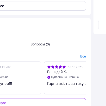
ее
 робить його чудовим джерелом енергії.
ервової системи.
д старіння.
Вопросы (0)
лову та інших страв.
Все
укт, що додає солодкість і поживність у раціон.
8.11.2025
18.10.2025
Геннадий К.
rom.ua
Куплено на Prom.ua
упер!!!
Гарна якість за таку ціну
прос