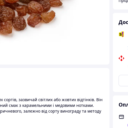
Прод
Дос
сортів, зазвичай світлих або жовтих відтінків. Він
Опл
чений смак з карамельними і медовими нотками.
оричневого, залежно від сорту винограду та методу