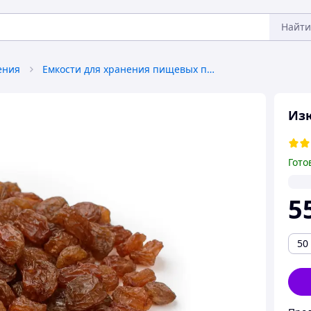
Найти
ения
Емкости для хранения пищевых продуктов
Изю
Гото
5
50