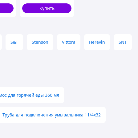
вки
для масла CG-99
Купить
S&T
Stenson
Vittora
Herevin
SNT
мос для горячей еды 360 мл
Труба для подключения умывальника 11/4х32