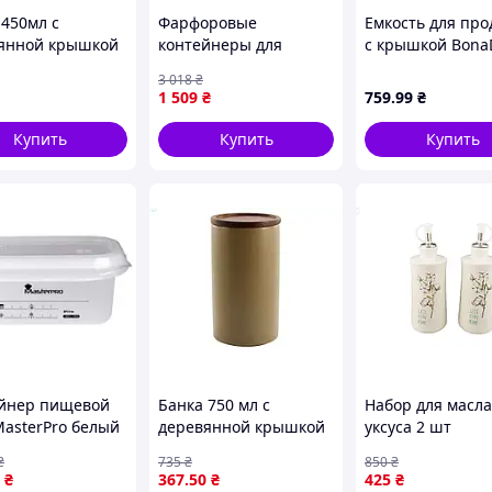
 450мл с
Фарфоровые
Емкость для про
янной крышкой
контейнеры для
с крышкой Bona
ранения лохины
сыпучих продуктов 3
мл Белый DP229
3 018
₴
гих ягод ТМ
шт по 800 мл с
D10-2026
1 509
₴
759
.99
₴
E
крышками Серый HP-
26-1G
Купить
Купить
Купить
йнер пищевой
Банка 750 мл с
Набор для масла
MasterPro белый
деревянной крышкой
уксуса 2 шт
ES BGEU-2938
для хранения
стеклянные бут
₴
735
₴
850
₴
продуктов и сыпучих
объем 280 мл дл
₴
367
.50
₴
425
₴