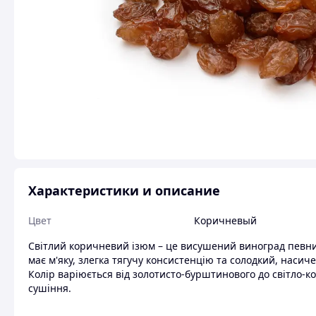
Характеристики и описание
Цвет
Коричневый
Світлий коричневий ізюм – це висушений виноград певних 
має м'яку, злегка тягучу консистенцію та солодкий, наси
Колір варіюється від золотисто-бурштинового до світло-к
сушіння.
Корисні властивості: