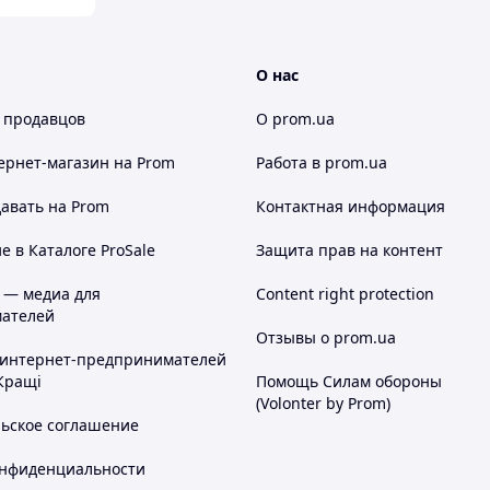
О нас
 продавцов
О prom.ua
ернет-магазин
на Prom
Работа в prom.ua
авать на Prom
Контактная информация
 в Каталоге ProSale
Защита прав на контент
 — медиа для
Content right protection
ателей
Отзывы о prom.ua
 интернет-предпринимателей
Кращі
Помощь Силам обороны
(Volonter by Prom)
льское соглашение
онфиденциальности