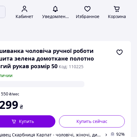
Кабинет
Уведомления
Избранное
Корзина
иванка чоловіча ручної роботи
ита зелена домоткане полотно
гий рукав розмір 50
Код: 110225
личии
550
т
₴
/мес
 299
₴
Купить
Купить сейчас
92%
Продавец Скарбниця Карпат - чоловічі, жіночі, дитячі вишиванки, гердани, ручної роботи