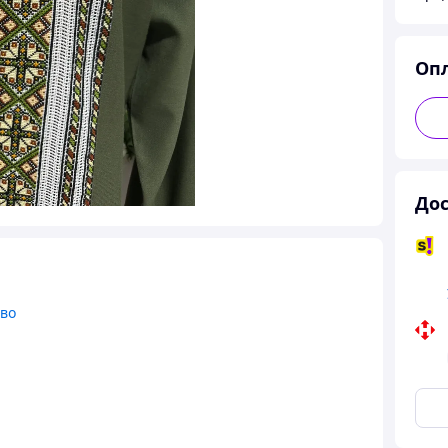
Оп
Дос
тво