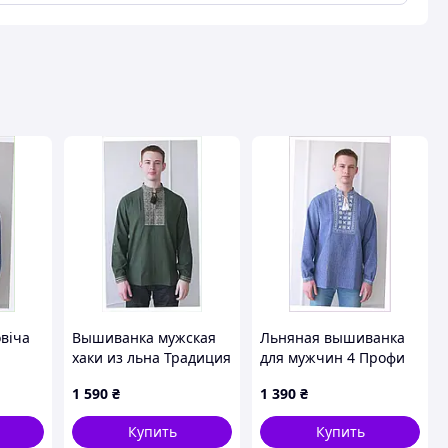
віча
Вышиванка мужская
Льняная вышиванка
хаки из льна Традиция
для мужчин 4 Профи
Profi
4Profi 48 EB861H3916
синего цвета 56 р.
1 590
₴
1 390
₴
8613X8X96
Купить
Купить