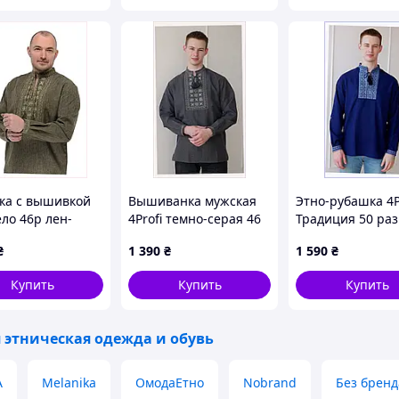
агазині "Скарбниця-Карпат"?
латіть Ваше
Отримайте товар
мовлення
ка с вышивкой
Вышиванка мужская
Этно-рубашка 4P
ло 46р лен-
4Profi темно-серая 46
Традиция 50 ра
дин хаки,
размер лен-габардин
темно-синяя
₴
1 390
₴
1 590
₴
C903
A86138A97
P861391T1
нашому інтернет-магазині?
Купить
Купить
Купить
 этническая одежда и обувь
сть
A
Melanika
ОмодаЕтно
Nobrand
Без бренд
льність