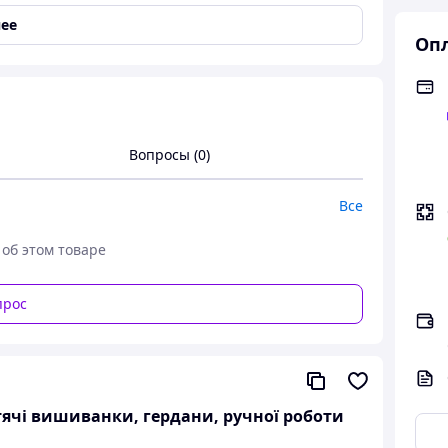
ее
Опл
Вопросы (0)
Все
 об этом товаре
прос
а ручна робота
итячі вишиванки, гердани, ручної роботи
а рукава :66 см.Окружність рукава 42 см.
сота вишиванки 76 см.