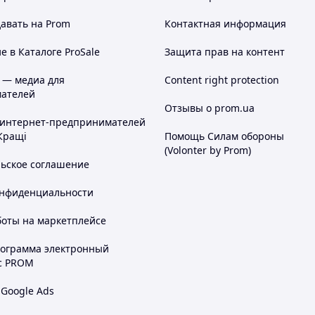
авать на Prom
Контактная информация
 в Каталоге ProSale
Защита прав на контент
 — медиа для
Content right protection
ателей
Отзывы о prom.ua
 интернет-предпринимателей
Кращі
Помощь Силам обороны
(Volonter by Prom)
льское соглашение
онфиденциальности
боты на маркетплейсе
рограмма электронный
с PROM
 Google Ads