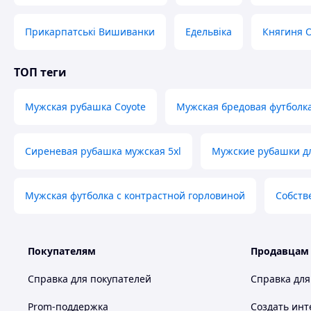
Індивідуал
Прикарпатські Вишиванки
Едельвіка
Княгиня 
Професійна консу
ТОП теги
Мужская рубашка Coyote
Мужская бредовая футболка 
Великий асортимент товару
Сиреневая рубашка мужская 5xl
Мужские рубашки д
Також в нашому Інтернет-магазин "
найрізноманітніші вироби ручної роботи 
вишиванки
скатертини
посуд
взут
краю:
,
,
,
Мужская футболка с контрастной горловиной
Собств
шкіри
вироби з дерева
сувенірна продукція
,
,
та
смак. Тільки у нас Ви знайдете оригінальні та неп
для Вас та Ваши
Покупателям
Продавцам
Не забудьте перегл
Справка для покупателей
Справка для
Вдалих Вам з
Prom-поддержка
Создать инт