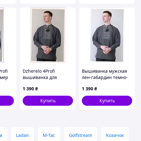
rofi
Dzherelo 4Profi
Вышиванка мужская
змер
вышиванка для
лен-габардин темно-
мужчин праздничная
серый Источник 4Profi
1 390
₴
1 390
₴
серая, CP8613900
48, 861B38E98
Купить
Купить
а
Ladan
M-Tac
Golfstream
Козачок