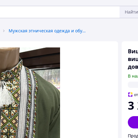
Найти
Мужская этническая одежда и обувь
Виш
виш
дов
В на
о
3