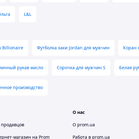
ьний дизайн
Ольга
L&L
льтація продавця
Billionaire
Футболка хаки Jordan для мужчин
Коран 
, що постійно оновлюється
линный рукав масло
Сорочка для мужчин S
Белая ру
Скарбниця Карпат"
― Ви знайдете
від кращих майстрів "Карпатського
тя
дари Карпат
вироби з овчини та
,
,
енное производство
 багато інших цікавих дрібничок на будь-який
овторні речі, що стануть чудовим подарунком
х рідних.
О нас
янути Новинки!
 продавцов
О prom.ua
акупів!
ернет-магазин
на Prom
Работа в prom.ua