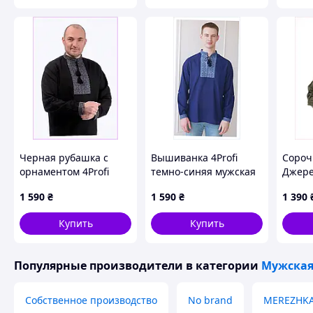
Як придбати Товар в інтернет м
Зробіть замовлення
Очікуйте дзвінка
Оп
за
Черная рубашка с
Вышиванка 4Profi
Сороч
орнаментом 4Profi
темно-синяя мужская
Джере
размер 56 лен
54 размер, 8613BX913
габар
1 590
₴
1 590
₴
1 390
TP86139B26
8C613
Чому варто купувати Товар в 
Купить
Купить
Популярные производители
в категории
Мужская
Які
Собственное производство
No brand
MEREZHK
Оригіна