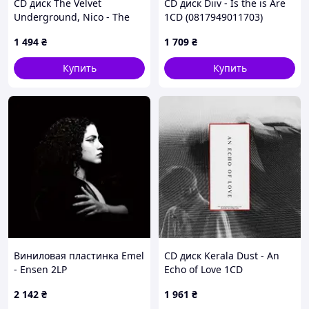
CD диск The Velvet
CD диск Diiv - Is the is Are
Underground, Nico - The
1CD (0817949011703)
Velvet Underground & Nico
1 494
₴
1 709
₴
1CD (0602537153190)
Купить
Купить
Виниловая пластинка Emel
CD диск Kerala Dust - An
- Ensen 2LP
Echo of Love 1CD
(0720841213314)
(5400863183295)
2 142
₴
1 961
₴