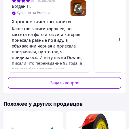
конца 80-х.
30.06.2026
Богдан П.
+
3
Куплено на Prom.ua
Формат
:
Кассета , альбом 1989 года
Выпущенный : 2024
Хорошее качество записи
Жанр
:
Стиль : Хард-рок , альтернативный рок
Качество записи хорошее, но
кассета на фото и кассета которая
Обкурен
Посм
приехала разные по виду, в
1.
«Blew»
2:55
ный
объявлении черная а приехала
прозрачная, ну это так, я
«Floyd
Парикма
придираюсь. И нету песни Downer,
2.
the
хер
2:18
писали что переиздание 92 года, а
Barber»
Флойд
пришла без Downer. Ну на
«About a
О
последнем фото переборщили с
3.
2:48
Girl»
девушке
вкладышем, он огромный что аж
Задать вопрос
пришлось обрезать. Ну а так кассета
4.
«School»
Школа
2:42
хорошая, советую
«Love
Buzz»
Робби
Любовна
Похожее у других продавцов
5.
(кавер
ван
я
3:35
на Shocki
Леувен
трясучка
ng Blue)
«Paper
Обрывки