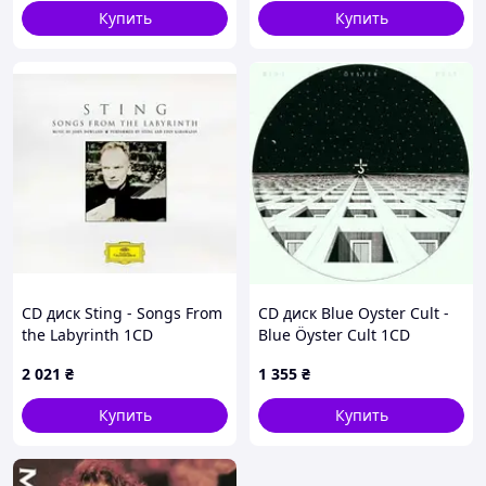
Купить
Купить
CD диск Sting - Songs From
CD диск Blue Oyster Cult -
the Labyrinth 1CD
Blue Öyster Cult 1CD
(0602517031395)
(5099750223420)
2 021
₴
1 355
₴
Купить
Купить