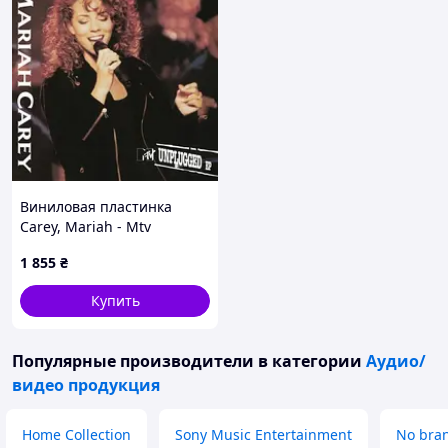
Виниловая пластинка
Carey, Mariah - Mtv
Unplugged 1LP
1 855
₴
(0194397763911)
Купить
Популярные производители
в категории
Аудио/
видео продукция
Home Collection
Sony Music Entertainment
No bra