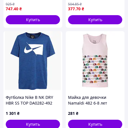
детей 116 см спортивная
синий 2XL KU110-46
925
₴
504
.85
₴
футболка для футбола
747
.40
₴
377
.70
₴
SKU_704938-10
Купить
Купить
Футболка Nike B NK DRY
Майка для девочки
HBR SS TOP DA0282-492
Namaldi 482 6-8 лет
1 301
₴
281
₴
Купить
Купить