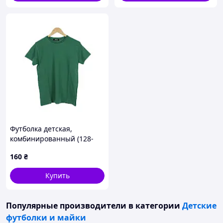
Футболка детская,
комбинированный (128-
176) оптом 4404 green -
160
₴
P167050
Купить
Популярные производители
в категории
Детские
футболки и майки