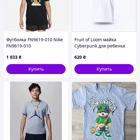
Футболка FN9619-010 Nike
Fruit of Loom майка
FN9619-010
Cyberpunk для ребенка
белая 775H31M91C
1 833
₴
620
₴
Купить
Купить