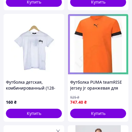
Купить
Купить
Футболка детская,
Футболка PUMA teamRISE
комбинированный (128-
Jersey Jr оранжевая для
176) оптом 4404-6 white -
детей 128 см спортивная
925
₴
P167135
футболка для футбола
160
₴
747
.40
₴
SKU_704938-08
Купить
Купить