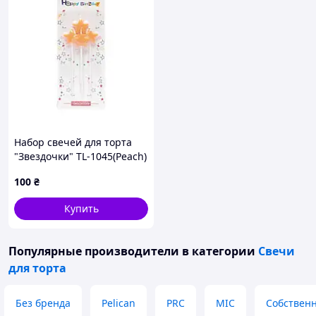
Набор свечей для торта
"Звездочки" TL-1045(Peach)
персиковый, 4 штуки
100
₴
Купить
Популярные производители
в категории
Свечи
для торта
Без бренда
Pelican
PRC
MIC
Собственн