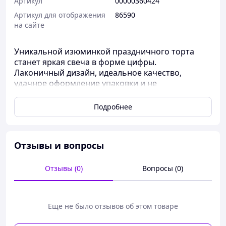
Артикул
00000360424
Артикул для отображения
86590
на сайте
Уникальной изюминкой праздничного торта
станет яркая свеча в форме цифры.
Лаконичный дизайн, идеальное качество,
удачное оформление упаковки и не
осыпающиеся блестки.
Вот составляющие успеха тортовых свечей.
Подробнее
Такая свеча непременно подарит хорошее
настроение и малышам, и мамам, и даже
бабушкам.
Отзывы и вопросы
Она изготовлена из высококачественного
пищевого парафина, что позволяет ей гореть до
получаса.
Отзывы (0)
Вопросы (0)
Длина свечи без ножки 55 мм.
Ширина 28 мм
Размер упаковки 70 х 150 мм.
Еще не было отзывов об этом товаре