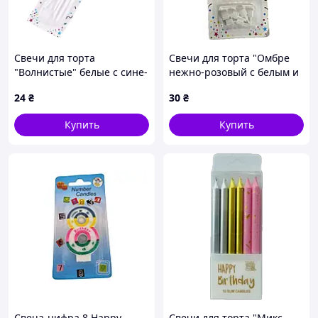
Свечи для торта
Свечи для торта "Омбре
"Волнистые" белые с сине-
нежно-розовый с белым и
золотыми брызгами 6 шт
золотыми брызгами", 6 шт
24
₴
30
₴
Купить
Купить
Свеча-цифра 8 Happy
Свечи для торта "Микс