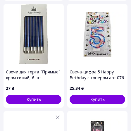
Свечи для торта "Прямые"
Свеча-цифра 5 Happy
хром синий, 6 шт
Birthday с топером арт.076
ТМ PRC
27
₴
25
.34
₴
Купить
Купить