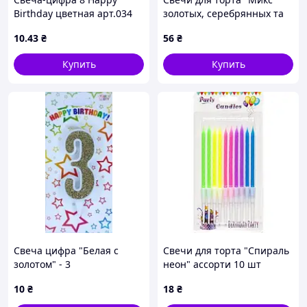
Birthday цветная арт.034
золотых, серебрянных та
ТМ PRC
розовых с золотыми
10
.43
₴
56
₴
брызгами" 12 шт
Купить
Купить
Свеча цифра "Белая с
Свечи для торта "Спираль
золотом" - 3
неон" ассорти 10 шт
10
₴
18
₴