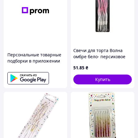
Свечи для торта Волна
Персональные товарные
омбре бело- персиковое
подборки в приложении
12шт с белыми точками
51
.85
₴
#211 арт.861211 ТМ
PELICAN
Купить