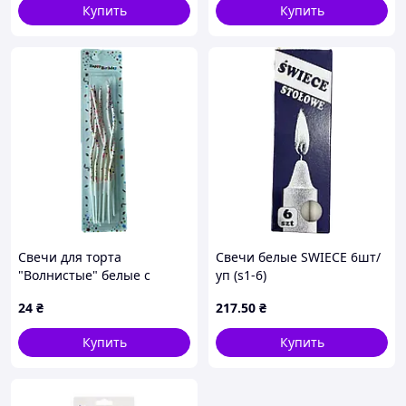
Купить
Купить
Свечи для торта
Свечи белые SWIECE 6шт/
"Волнистые" белые с
уп (s1-6)
розовыми и другими
24
₴
217
.50
₴
брызгами 6 шт
Купить
Купить