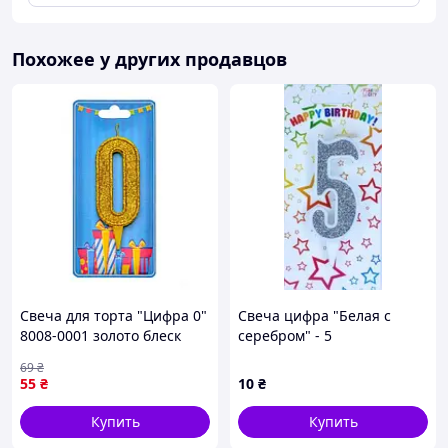
Похожее у других продавцов
Свеча для торта "Цифра 0"
Свеча цифра "Белая с
8008-0001 золото блеск
серебром" - 5
newyork
69
₴
55
₴
10
₴
Купить
Купить