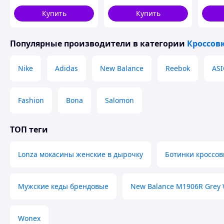
Jordan прошиты,
маломерят на размер
Купить
Купить
Популярные производители
в категории
Кроссов
Nike
Adidas
New Balance
Reebok
ASI
Fashion
Bona
Salomon
ТОП теги
Lonza мокасины женские в дырочку
Ботинки кроссов
Мужские кеды брендовые
New Balance M1906R Grey 
Wonex