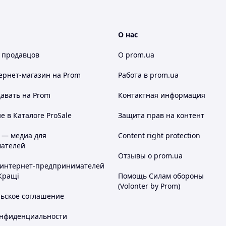
О нас
 продавцов
О prom.ua
ернет-магазин
на Prom
Работа в prom.ua
авать на Prom
Контактная информация
 в Каталоге ProSale
Защита прав на контент
 — медиа для
Content right protection
ателей
Отзывы о prom.ua
 интернет-предпринимателей
Кращі
Помощь Силам обороны
(Volonter by Prom)
льское соглашение
онфиденциальности