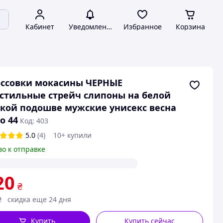
Кабинет
Уведомления
Избранное
Корзина
ссовки мокасины ЧЕРНЫЕ
стильные стрейч слипоны на белой
кой подошве мужские унисекс весна
о 44
Код: 403
5.0
(4)
10+ купили
во к отправке
20
₴
₴
скидка еще 24 дня
Купить
Купить сейчас