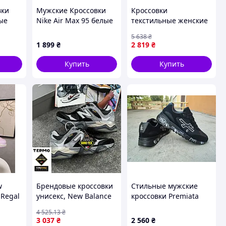
вки
Мужские Кроссовки
Кроссовки
ые
Nike Air Max 95 белые
текстильные женские
для повседневной
5 638
₴
носки черные арт
1 899
₴
2 819
₴
5051 ТМ PROGRESS
Купить
Купить
ртивні
w
Брендовые кроссовки
Стильные мужские
 Regal
унисекс, New Balance
кроссовки Premiata
9060 Black Grey
Black White Премиата
4 525
.13
₴
Cordura Термо 41
44 (28,0 см)
3 037
₴
2 560
₴