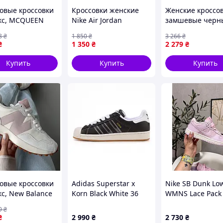
овые кроссовки
Кроссовки женские
Женские кроссо
кс, MCQUEEN
Nike Air Jordan
замшевые черн
BLACK• 36
демисезонные серые
демисезонные
8
₴
1 850
₴
3 266
₴
прошитые
спортивные Seli
₴
1 350
₴
2 279
₴
Жіночі кросівки
замшеві чорні
Купить
Купить
Купить
демісезонні спо
овые кроссовки
Adidas Superstar x
Nike SB Dunk Lo
кс, New Balance
Korn Black White 36
WMNS Lace Pack
remium 36
Pink 36
9
₴
₴
2 990
₴
2 730
₴