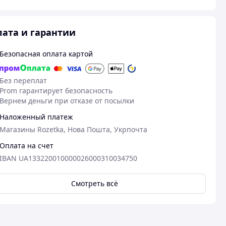
ата и гарантии
Безопасная оплата картой
Без переплат
Prom гарантирует безопасность
Вернем деньги при отказе от посылки
Наложенный платеж
Магазины Rozetka, Нова Пошта, Укрпочта
18.05.2026
Оплата на счет
Заміра Л.
IBAN UA133220010000026000310034750
Куплено на Prom.ua
Пос
Чудово
Смотреть всё