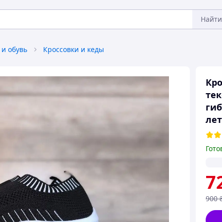
Найти
 и обувь
Кроссовки и кеды
Кро
тек
гиб
лет
Гото
7
900