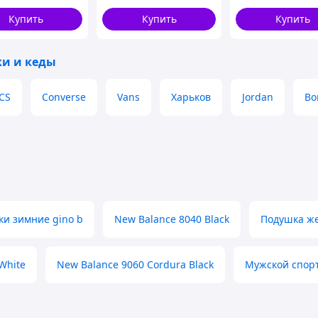
Купить
Купить
Купить
ки и кеды
CS
Converse
Vans
Харьков
Jordan
Bo
ки зимние gino b
New Balance 8040 Black
Подушка ж
White
New Balance 9060 Cordura Black
Мужской спор