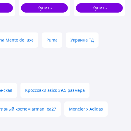
Купить
Купить
na Mente de luxe
Puma
Украина ТД
енская
Кроссовки asics 39.5 размера
тивный костюм armani ea27
Moncler x Adidas