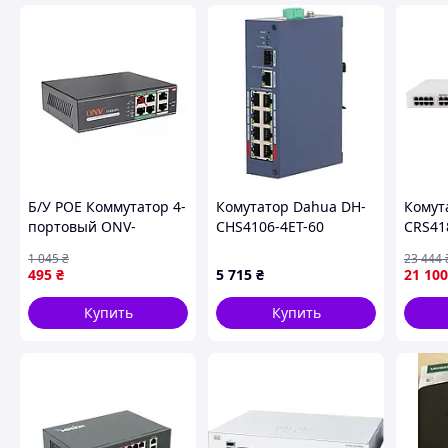
Б/У POE Коммутатор 4-
Комутатор Dahua DH-
Комута
портовый ONV-
CHS4106-4ET-60
CRS41
H1064PL
1 045
₴
23 444
495
₴
5 715
₴
21 100
Купить
Купить