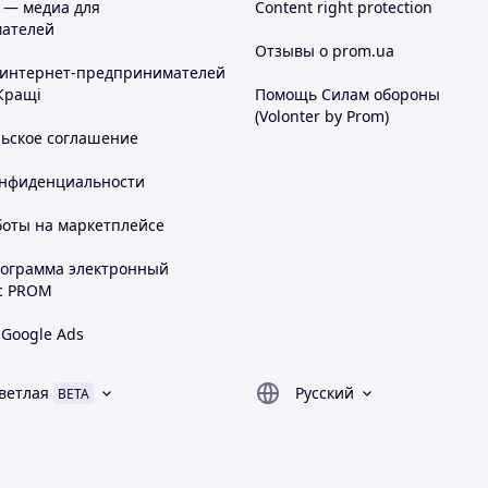
 — медиа для
Content right protection
ателей
Отзывы о prom.ua
 интернет-предпринимателей
Кращі
Помощь Силам обороны
(Volonter by Prom)
льское соглашение
онфиденциальности
боты на маркетплейсе
рограмма электронный
с PROM
 Google Ads
ветлая
Русский
BETA