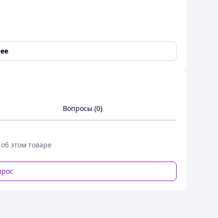
ее
Вопросы (0)
ний) (код 147978)
 об этом товаре
прос