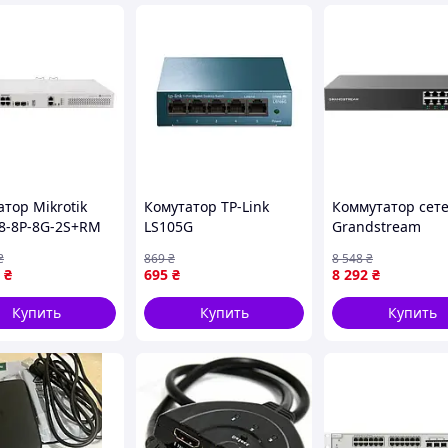
тор Mikrotik
Комутатор TP-Link
Коммутатор сет
8-8P-8G-2S+RM
LS105G
Grandstream
GWN7801P-Гаран
₴
869
₴
8 548
₴
₴
695
₴
8 292
₴
Купить
Купить
Купить