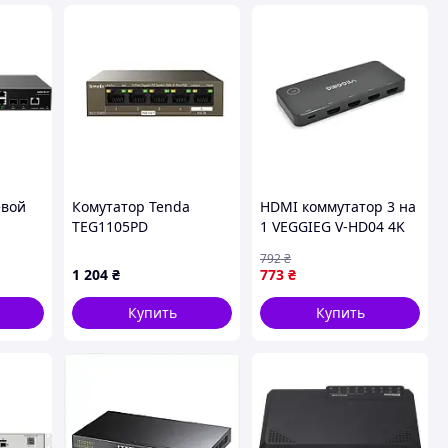
евой
Комутатор Tenda
HDMI коммутатор 3 на
TEG1105PD
1 VEGGIEG V-HD04 4K
тия!
пульт ДУ черный
792
₴
1 204
₴
773
₴
Купить
Купить