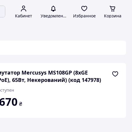
Кабинет
Уведомления
Избранное
Корзина
утатор Mercusys MS108GP (8xGE
PoE), 65Вт, Некерований) (код 147978)
ступен
 670
₴