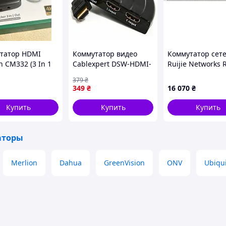
татор HDMI
Коммутатор видео
Коммутатор сет
 CM332 (3 In 1
Cablexpert DSW-HDMI-
Ruijie Networks 
4K@30Hz с
35 (n555963)
NBS5100-24GT4S
379
₴
м ДУ (80125)
349
₴
16 070
₴
Купить
Купить
Купить
аторы
Merlion
Dahua
GreenVision
ONV
Ubiqui