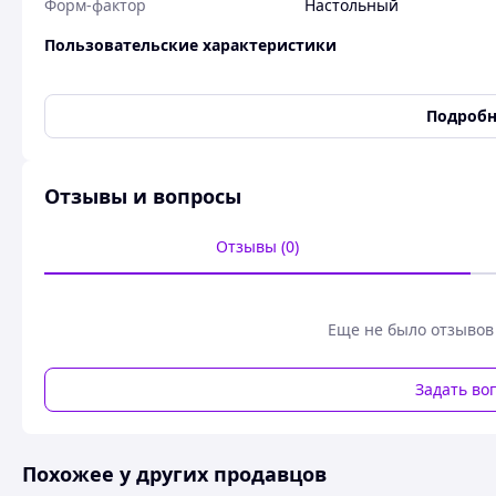
Форм-фактор
Настольный
Пользовательские характеристики
Артикул
MS108GP
Гарантія
12 місяців
Подробн
Країна-виробник товару
Китай
Пропускна здатність, Гбіт/с
16
Отзывы и вопросы
Тип
Некерований
Тип портов
8 x (10/100/1000 Мбіт/с)
Отзывы (0)
Швидкість LAN портів
1 Гбіт/с
Комутатор Mercusys MS108GP (8xGE (7xPoE), 65Вт, Некерова
Еще не было отзывов
Задать во
Похожее у других продавцов