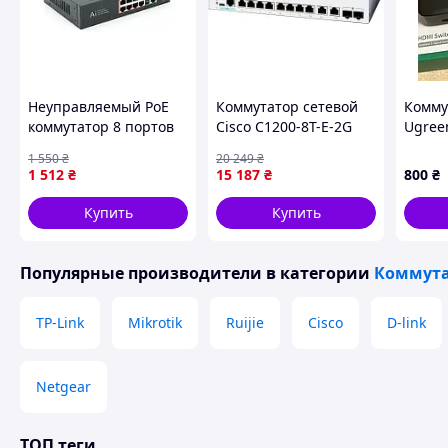
Неуправляемый PoE
Коммутатор сетевой
Комму
коммутатор 8 портов
Cisco C1200-8T-E-2G
Ugreen
Merlion 100 Мбит/с
Out) 
1 550
₴
20 249
₴
Gigabit Uplink 52В
пульто
1 512
₴
15 187
₴
800
₴
Купить
Купить
Популярные производители
в категории
Коммут
TP-Link
Mikrotik
Ruijie
Cisco
D-link
Netgear
ТОП теги