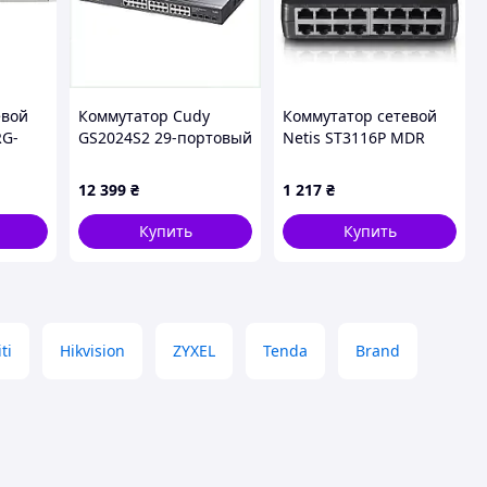
евой
Коммутатор Cudy
Коммутатор сетевой
RG-
GS2024S2 29-портовый
Netis ST3116P MDR
FP
гигабитный
управляемый L2
12 399
₴
1 217
₴
(2804894130),
90K2497C8K
Купить
Купить
ti
Hikvision
ZYXEL
Tenda
Brand