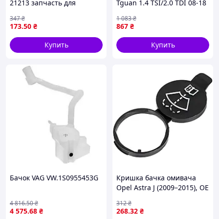
21213 запчасть для
Tguan 1.4 TSI/2.0 TDI 08-18
автомобилей объем 2,2
347
₴
1 083
₴
литра для эффективного
173
.50
₴
867
₴
омывания стекол
Купить
Купить
Бачок VAG VW.1S0955453G
Кришка бачка омивача
Opel Astra J (2009–2015), OE
13227300
4 816
.50
₴
312
₴
4 575
.68
₴
268
.32
₴