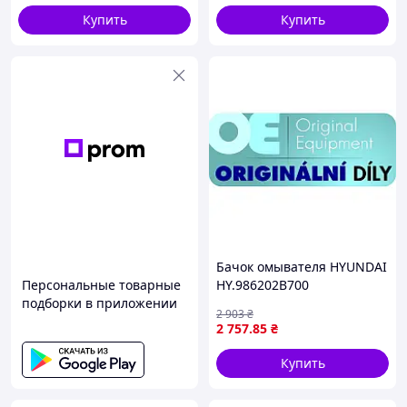
Купить
Купить
Бачок омывателя HYUNDAI
Персональные товарные
HY.986202B700
подборки в приложении
2 903
₴
2 757
.85
₴
Купить