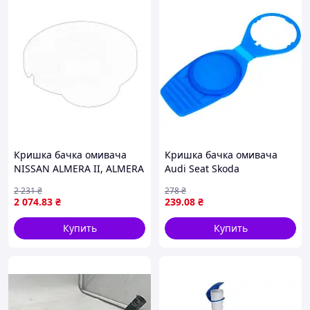
Кришка бачка омивача
Кришка бачка омивача
NISSAN ALMERA II, ALMERA
Audi Seat Skoda
TINO, MICRA II, QASHQAI I
Volkswagen OE 1K0955455
2 231
₴
278
₴
08.92-04.14 OE NISSAN
2 074
.83
₴
239
.08
₴
28913-BM410
Купить
Купить