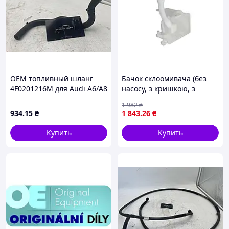
OEM топливный шланг
Бачок склоомивача (без
4F0201216M для Audi A6/A8
насосу, з кришкою, з
запчасти б/у (оригинал)
отвором для датчика)
1 982
₴
SKODA FABIA III, RAPID
934
.15
₴
1 843
.26
₴
07.12-12.22 BLIC 6905-43-
012480P
Купить
Купить