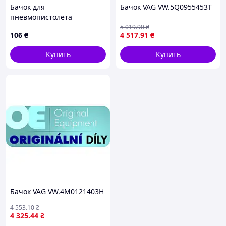
Бачок для
Бачок VAG VW.5Q0955453T
пневмопистолета
покрасочного
5 019
.90
₴
106
₴
4 517
.91
₴
MASTERTOOL пластиковый
125 мл ВР 14х1 мм 81-8612,
Купить
Купить
11T057M27B
Бачок VAG VW.4M0121403H
4 553
.10
₴
4 325
.44
₴