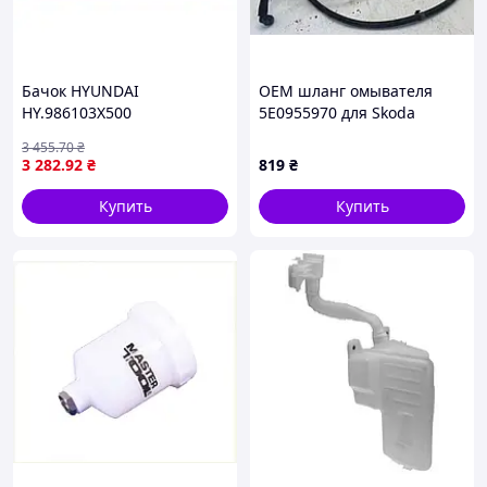
Бачок HYUNDAI
OEM шланг омывателя
HY.986103X500
5E0955970 для Skoda
Octavia / Superb запчасти
3 455
.70
₴
б/у
3 282
.92
₴
819
₴
Купить
Купить