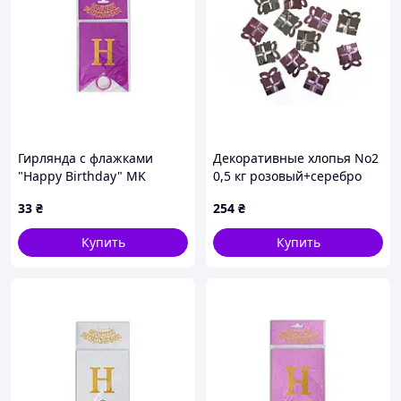
Гирлянда с флажками
Декоративные хлопья No2
"Happy Birthday" MK
0,5 кг розовый+серебро
5955(Violet) фиолетовый
Kidis, уп. 25*15см
33
₴
254
₴
Купить
Купить