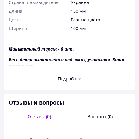
Страна производитель
Украина
Длина
150 мм
Цвет
Разные цвета
Ширина
100 мм
Минимальный тираж - 8 шт.
Весь декор выполняется под заказ, учитывая Ваши
пожелания.
*стоимость указана за пример на фото.
Подробнее
При отсутствии каких-либо материалов их замену
обсуждаем отдельно.
Срок выполнения зависит от объема заказа и загрузки,
Отзывы и вопросы
обговариваем в индивидуальном порядке.
Доставка и оплата.
Отзывы (0)
Вопросы (0)
Отправка по всей Украине перевозчиком Новая Почта.
Заказ считается принятым со дня внесения 50%