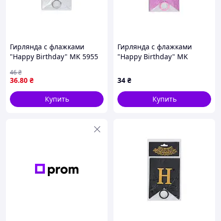
Гирлянда с флажками
Гирлянда с флажками
"Happy Birthday" MK 5955
"Happy Birthday" MK
(White) белая
5955(Pink) розовый
46
₴
36
.80
₴
34
₴
Купить
Купить