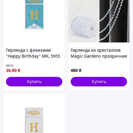
Гирлянда с флажками
Гирлянда из кристаллов
"Happy Birthday" MK, 5955
Magic Gardens прозрачная
(Light-Blue) голубая
15 м (9302-014)
46
₴
36
.80
₴
480
₴
Купить
Купить