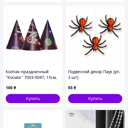
Колпак праздничный
Подвесной декор Паук (уп.
"Космос" 7003-0047, 15см,
3 шт)
в упаковке 20 шт
100
₴
93
₴
Купить
Купить