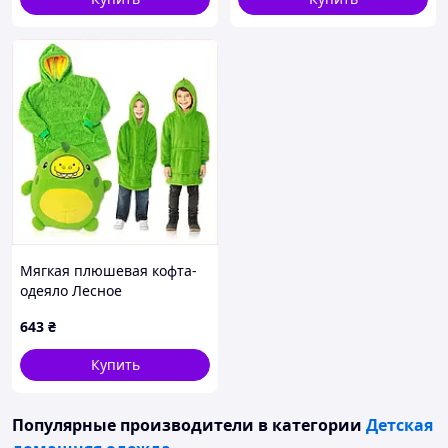
Мягкая плюшевая кофта-
одеяло Лесное
приключение 3в1,
643
₴
315314EM3
Купить
Популярные производители
в категории
Детская