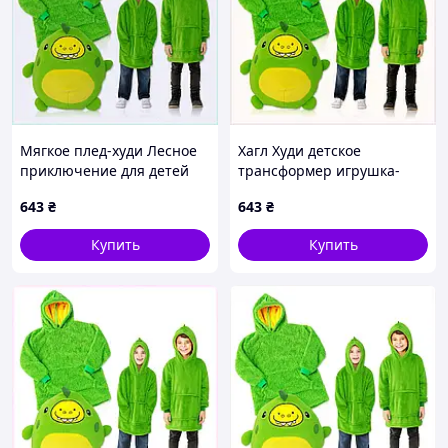
Мягкое плед-худи Лесное
Хагл Худи детское
приключение для детей
трансформер игрушка-
плюш 31C53143H
подушка-плед A31531E43
643
₴
643
₴
Купить
Купить