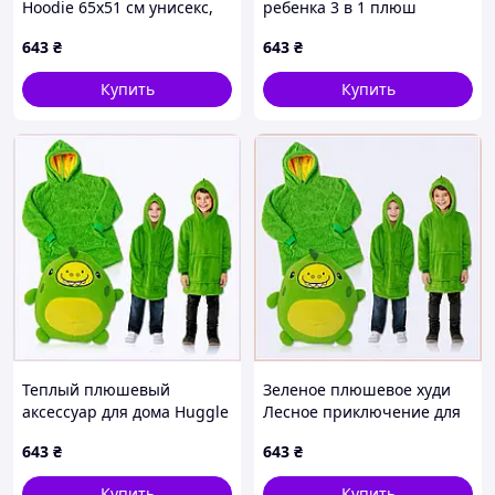
Hoodie 65х51 см унисекс,
ребенка 3 в 1 плюш
X31531X43
3H15314X3
643
₴
643
₴
Купить
Купить
Теплый плюшевый
Зеленое плюшевое худи
аксессуар для дома Huggle
Лесное приключение для
Hoodie X315AM3143
сна и игр, 31MP53143
643
₴
643
₴
Купить
Купить