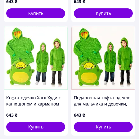
643
₴
643
₴
Купить
Купить
Кофта-одеяло Хагл Худи с
Подарочная кофта-одеяло
капюшоном и карманом
для мальчика и девочки,
зеленая BC3153H143
B3EH153143
643
₴
643
₴
Купить
Купить