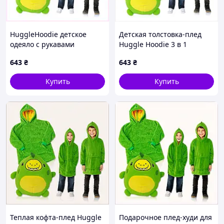
HuggleHoodie детское
Детская толстовка-плед
одеяло с рукавами
Huggle Hoodie 3 в 1
зеленого цвета,
зеленая 3153E14A3
643
₴
643
₴
T315X3143K
Купить
Купить
Теплая кофта-плед Huggle
Подарочное плед-худи для