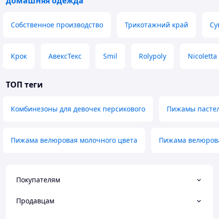
домашняя одежда
Собственное производство
Трикотажний край
Су
Крок
АвексТекс
Smil
Rolypoly
Nicoletta
ТОП теги
Комбинезоны для девочек персикового
Пижамы пастел
Пижама велюровая молочного цвета
Пижама велюров
Покупателям
Продавцам