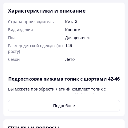
Характеристики и описание
Страна производитель
Китай
Вид изделия
Костюм
Пол
Для девочек
Размер детской одежды (по
146
росту)
Сезон
Лето
Подростковая пижама топик с шортами 42-46
Вы можете приобрести Летний комплект топик с
шортами для девочки подростка 10-14лет |
Подростковый костюм с шортами на лето бамбук от
Подробнее
интернет-магазина "Гарний одяг" по приемлемой цене.
Быстрая доставка по Украине. Отправка в день заказа.
Современная модель летнего комплекта - футболка
укороченная и шорты, пошита с бамбука.
Отзывы и вопросы