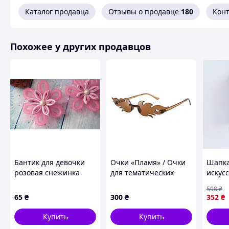
Каталог продавца
Отзывы о продавце
180
Кон
Похожее у других продавцов
Бантик для девочки
Очки «Пламя» / Очки
Шапка
розовая снежинка
для тематических
искус
вечеринок,
велюр
598
₴
Фотосессий, Съемки
см цв
65
₴
300
₴
352
₴
видеоконтента,
Украи
Косплея, Стильных
Купить
Купить
образов