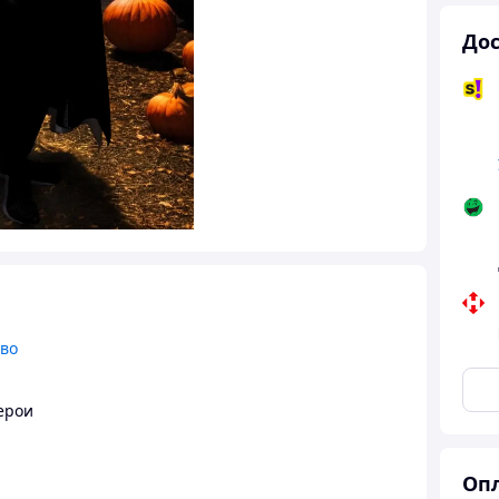
Дос
тво
ерои
Опл