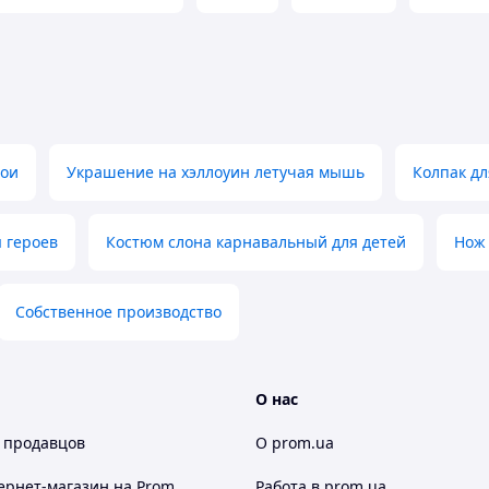
рои
Украшение на хэллоуин летучая мышь
Колпак д
 героев
Костюм слона карнавальный для детей
Нож 
Собственное производство
О нас
 продавцов
О prom.ua
ернет-магазин
на Prom
Работа в prom.ua