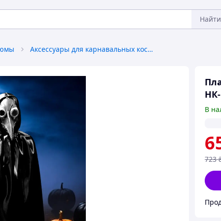
Найти
тюмы
Аксессуары для карнавальных костюмов
Пла
НК-
В на
6
723
Прод