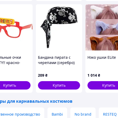
льные очки
Бандана пирата с
Нэко ушки ELite
Y!! красно-
черепами (серебро)
е, аксессуар для
3637221
инки
209
₴
1 014
₴
Купить
Купить
Купить
ары для карнавальных костюмов
твенное производство
Bambi
No brand
RESTEQ