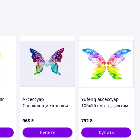
яя
Аксессуар
Yufeng аксессуар
Сверкающие крылья
106х56 см с эффектом
ушами
феи с музыкой и
полета и звуком для
движением
девочек, 8T84A6H590
968
₴
792
₴
88264X0P4M
Купить
Купить