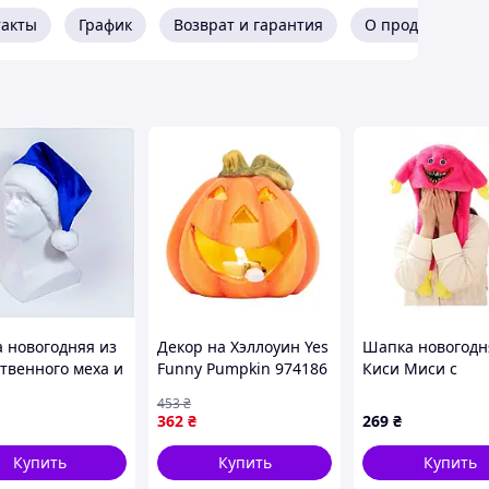
такты
График
Возврат и гарантия
О продавце
 новогодняя из
Декор на Хэллоуин Yes
Шапка новогодн
ственного меха и
Funny Pumpkin 974186
Киси Миси с
а размер 56 57
8 см newyork
двигающимися 
453
₴
ет синий
9203 розовая
362
₴
269
₴
на MK-13520
Купить
Купить
Купить