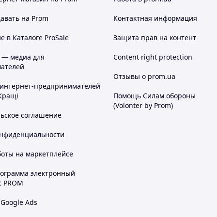
авать на Prom
Контактная информация
 в Каталоге ProSale
Защита прав на контент
 — медиа для
Content right protection
ателей
Отзывы о prom.ua
 интернет-предпринимателей
Кращі
Помощь Силам обороны
(Volonter by Prom)
льское соглашение
онфиденциальности
боты на маркетплейсе
рограмма электронный
с PROM
 Google Ads