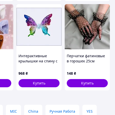
Интерактивные
Перчатки фатиновые
крылышки на спину с
в горошек 25см
механизмом
(черные с белым)
движения, 882640PK4
968
₴
148
₴
Купить
Купить
MIC
China
Ручная Работа
YES