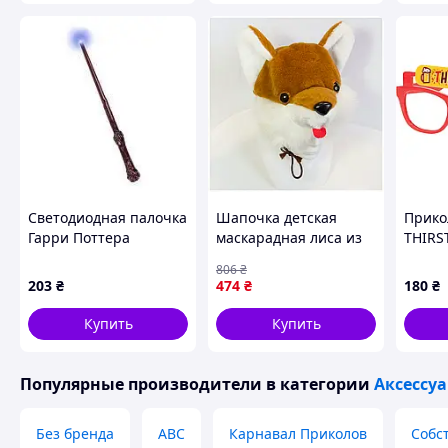
(КОРИЧНЕВЫЕ)
Светодиодная палочка
Шапочка детская
Прико
Гарри Поттера
маскарадная лиса из
THIRST
искусственного меха
желты
806
₴
для карнавала размер
вечер
203
₴
474
₴
180
₴
53-56 см бело-
коричневая Золушка
Купить
Купить
GR-8937
Популярные производители
в категории
Аксессу
Без бренда
ABC
Карнавал Приколов
Собс