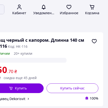
Кабинет
Уведомления
Избранное
Корзина
щ черный с капором. Длинна 140 см
116
Код: НК-116
личии
20+ купили
50
.70
₴
₴
скидка еще 45 дней
Купить
Купить сейчас
100%
авец Dekorisvit