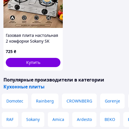
Газовая плита настольная
2 комфорки Sokany SK
07022 \ Двухконфорочная
725
₴
Газовая настольная плита
Купить
Популярные производители
в категории
Кухонные плиты
Domotec
Rainberg
CROWNBERG
Gorenje
RAF
Sokany
Amica
Ardesto
BEKO