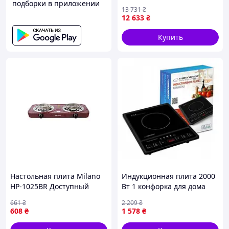
подборки в приложении
13 731
₴
12 633
₴
Купить
Настольная плита Milano
Индукционная плита 2000
HP-1025BR Доступный
Вт 1 конфорка для дома
стеклокерамика Esperanza
661
₴
2 209
₴
FK-8146
608
₴
1 578
₴