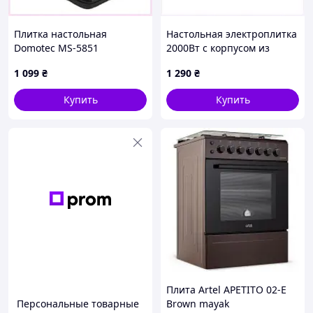
Плитка настольная
Настольная электроплитка
Domotec MS-5851
2000Вт с корпусом из
эмалированный корпус,
нержавейки 8M515840C
1 099
₴
1 290
₴
8M5159A4M8
Купить
Купить
Плита Artel APETITO 02-E
Персональные товарные
Brown mayak