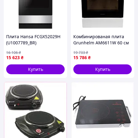
Плита Hansa FCGX52029H
Комбинированая плита
(U1007789_BR)
Grunhelm АM6611W 60 см
белая Отличное качество
16 106
₴
19 733
₴
15 623
₴
15 786
₴
Купить
Купить