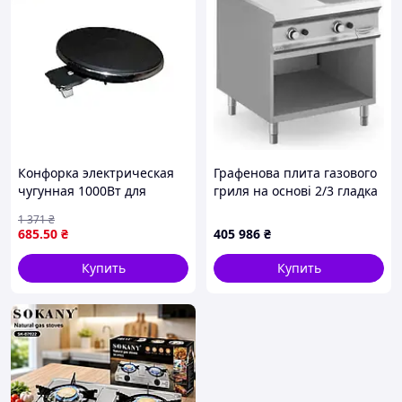
Конфорка электрическая
Графенова плита газового
чугунная 1000Вт для
гриля на основі 2/3 гладка
готовки на кухне
+ 1/3 ребриста хромована
1 371
₴
компактная и мощная
2X 9.2kW Domina Pro 900
685
.50
₴
405 986
₴
плитка
800X900X850 мм
Купить
Купить