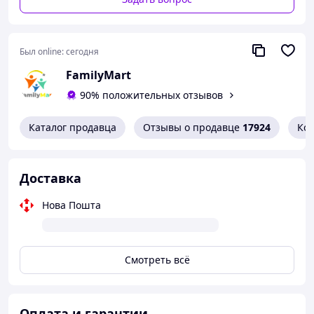
Был online:
сегодня
FamilyMart
90% положительных отзывов
Каталог продавца
Отзывы о продавце
17924
Ко
Доставка
Нова Пошта
Смотреть всё
Оплата и гарантии