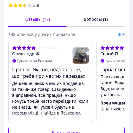
3.9
Отзывы (17)
Вопросы (1)
+38 отзывов у других продавцов
Все
23.05.2026
14.
Олександр Ж.
Сергій П.
+
4
Куплено на Prom.ua
Куплено на Pro
Працює. Якісно, недорого. Те,
Гарна якість з
що треба при частих переїздах
Плитка коштує 
гарно. Вода ду
Дешевше, аніж в інших продавців
Відправили шви
за такий же товар. Швиденько
упакована
відправили, все працює. Якщо
комусь треба часто переїздити, коли
Преимуществ
не знаєш, які умови будуть на
Ціна / якість
новому місці. Підійде військовим,
єдина вимога-наявність
електроенергії.
Задать вопрос