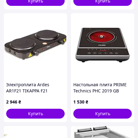
Купить
Купить
Электроплита Ardes
Настольная плита PRIME
AR1F21 TIKAPPA F21
Technics PHC 2019 GB
Електрична плита 2500 Вт,
(w719019)
2 946
₴
1 530
₴
Купить
Купить