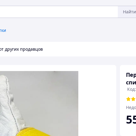
Найти
тки
от других продавцов
Пер
спи
Код
Недо
5