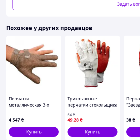
Область применения:
Задать во
строительные и монтажные работы;
работы с необработанными пиломатериалами или камне
работы с литьем и различными заготовками;
слесарные работы и ремонтные работы, автосервис;
Похожее у других продавцов
сантехнические работы, прокладка кабелей и труб;
Соответствуют стандартам: ДСТУ EN 388:2005 (маркировка
Уважаемые покупатели, просим обратить Ваше внимание
указаны для ознакомления и могут меняться в зависимост
осуществляться при наличии товара который находиться 
Похожие товары по характеристикам
Перчатка
Трикотажные
Перча
металлическая 3-х
перчатки стекольщика
"Звез
полная Niroflex Bramar
SIGMA с двойным
рабоч
64
₴
2000 с металлическим
латексным покрытием
ПВХ 7
4 547
₴
49
.28
₴
38
₴
крючком размер XL
(размер 9, красный
арт. 4
GS2311400016
манжет)
Купить
Купить