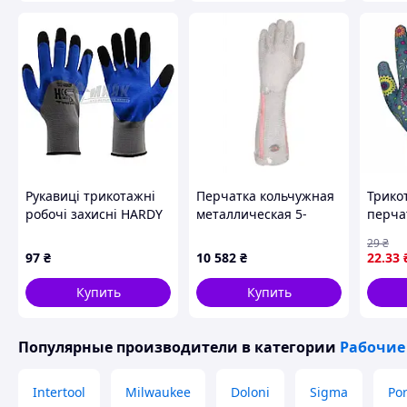
Рукавиці трикотажні
Перчатка кольчужная
Трико
робочі захисні HARDY
металлическая 5-
перча
L (9) покриття латекс
палая Niroflex 2000 с
покры
29
₴
посилені
металлическим
синий
97
₴
10 582
₴
22
.33
крючком рукав 190 мм
размер S
Купить
Купить
GS2111119016
Популярные производители
в категории
Рабочие
Intertool
Milwaukee
Doloni
Sigma
Po