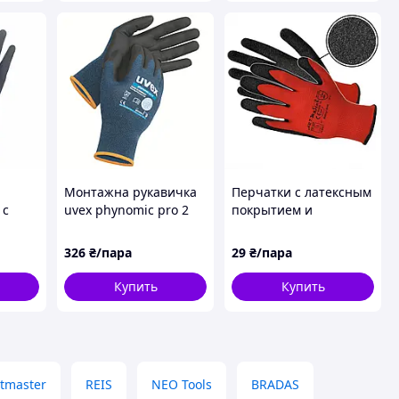
Монтажна рукавичка
Перчатки с латексным
 с
uvex phynomic pro 2
покрытием и
ловым
(6006409)
усиленной защитой
ер 9,
RWNYL B+R
326
₴/пара
29
₴/пара
нжет)
Купить
Купить
tmaster
REIS
NEO Tools
BRADAS