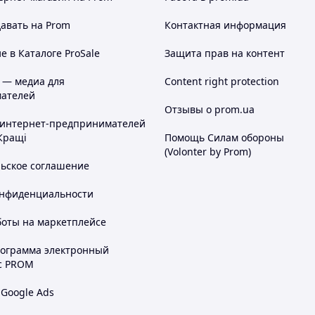
авать на Prom
Контактная информация
 в Каталоге ProSale
Защита прав на контент
 — медиа для
Content right protection
ателей
Отзывы о prom.ua
 интернет-предпринимателей
Кращі
Помощь Силам обороны
(Volonter by Prom)
льское соглашение
онфиденциальности
боты на маркетплейсе
рограмма электронный
с PROM
 Google Ads