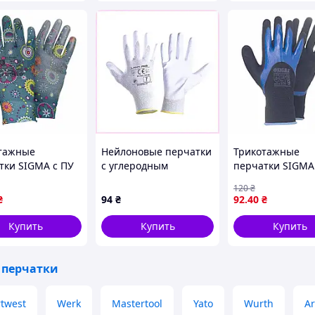
тажные
Нейлоновые перчатки
Трикотажные
тки SIGMA с ПУ
с углеродным
перчатки SIGMA
тием (размер 8,
волокном Lahti Pro
двойным нитри
120
₴
 манжет)
E8582E5A51
покрытием (разм
₴
94
₴
92
.40
₴
сине-черный ма
Купить
Купить
Купить
 перчатки
rtwest
Werk
Mastertool
Yato
Wurth
Ar