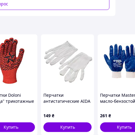
прос
м;
 – 2221)
 что мы работаем с оптовыми заказами. Цены
и от количества. Продажи в розницу
не под резервом.
тки Doloni
Перчатки
Перчатки Master
да" трикотажные
антистатические AIDA
масло-бензостой
ие красные с
нейлоновые с ПВХ
мягким манжет
 класс 11 размер
микроточками
10.5" (83-0406) (3
149
₴
261
₴
040
(комплект 2шт)
Купить
Купить
Купить