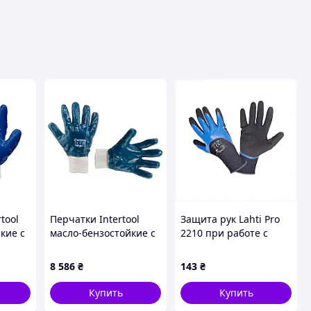
tool
Перчатки Intertool
Защита рук Lahti Pro
кие с
масло-бензостойкие с
2210 при работе с
ом
мягким манжетом
инструментом,
 шт.)
10.5" 6шт (SP-0137W)
8B582549K
8 586
₴
143
₴
(120 шт.)
Купить
Купить