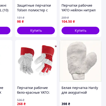
ажні
Защитные перчатки
Перчатки рабочие
 (10)
Tolsen полиэстер с
YATO нейлон нитрил
рапка
латексным покрытием
для защиты рук от
131
₴
209
₴
красные XXL (11)
механических
98
₴
104
.50
₴
(45514)
повреждений стойкие
к бензину
Купить
Купить
ие
Перчатки рабочие
Белая перчатка Hardy
Х
бело-красные YATO:
для аккуратной
сс,
хлопок + козья кожа,
покраски в углах,
536
₴
размер 9 [10/120]
867622THH9
268
₴
398
₴