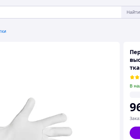
Найти
тки
Пер
выс
тка
В на
9
Зака