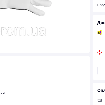
Прод
Дос
Опл
вий