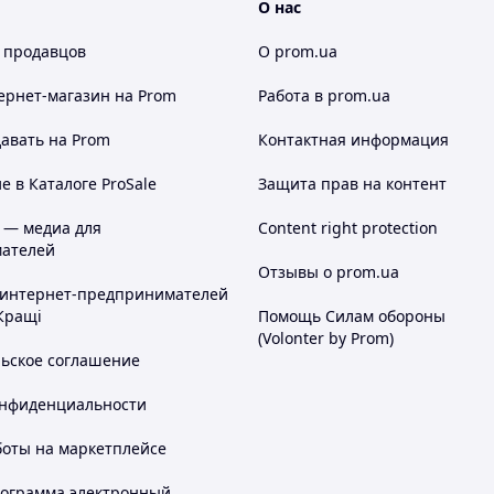
О нас
 продавцов
О prom.ua
ернет-магазин
на Prom
Работа в prom.ua
авать на Prom
Контактная информация
 в Каталоге ProSale
Защита прав на контент
 — медиа для
Content right protection
ателей
Отзывы о prom.ua
 интернет-предпринимателей
Кращі
Помощь Силам обороны
(Volonter by Prom)
льское соглашение
онфиденциальности
боты на маркетплейсе
рограмма электронный