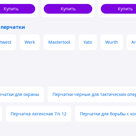
Купить
Купить
Купить
 перчатки
rtwest
Werk
Mastertool
Yato
Wurth
Ar
рчатки для охраны
Перчатки черные для тактических оп
Перчатка латексная 7/s 12
Перчатки для борьбы с к