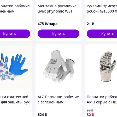
ерчатки рабочие
Монтажна рукавичка
Рукавиці трикот
ененным
uvex phynomic WET
робочі №15500 XL
сом HOEGERT 8
(6006009)
покриття ПВХ к
77-8)
чорні
475
₴/пара
21
₴
Купить
Купить
Купить
тки с латексной
ALZ Перчатки рабочие
Перчатки рабоч
 для защиты рук
с вспененным
4613 серые с ПВ
н, 85M82H5H47
латексом HOEGERT 7
рисунком 10 кла
36
₴
(HT5K777-7)
10р. ТМ FORA
624
₴
32
₴