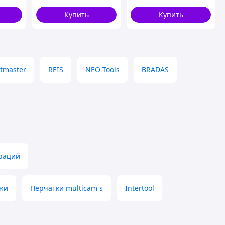
Купить
Купить
tmaster
REIS
NEO Tools
BRADAS
ераций
ожи
Перчатки multicam s
Intertool