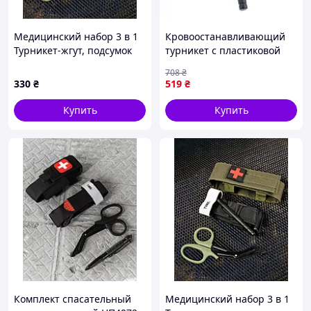
Медицинский набор 3 в 1
Кровоостанавливающий
Турникет-жгут, подсумок
турникет с пластиковой
MOLLE, маленькие
палочкой и липучкой
708
₴
тактические медицинские
38х95 см CAT
330
₴
519
₴
ножницы EMT олива
CombatApplicationTourniquet
ВТ5411
Seli Кровоспинний
Купить
Купить
Комплект спасательный
Медицинский набор 3 в 1