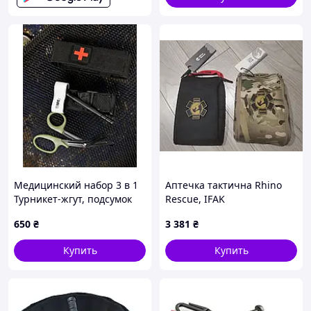
ВТ5408
Медицинский набор 3 в 1
Аптечка тактична Rhino
Турникет-жгут, подсумок
Rеscue, IFAK
MOLLE, маленькие
650
₴
3 381
₴
тактические медицинские
ножницы EMT черный
Купить
Купить
ВТ5408