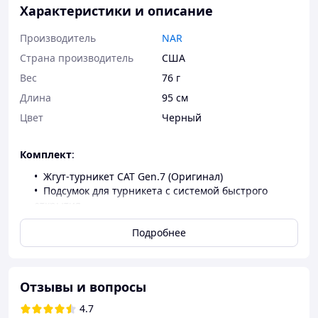
Характеристики и описание
Производитель
NAR
Страна производитель
США
Вес
76 г
Длина
95 см
Цвет
Черный
Комплект
:
Жгут-турникет CAT Gen.7 (Оригинал)
Подсумок для турникета с системой быстрого
открытия
Подробнее
Жгут-турникет CAT 7 поколения
— это
высокоэффективное решение для остановки
различных видов кровотечений нижних и верхних
конечностей. Это изделие является выбором №1
Отзывы и вопросы
для вооруженных сил США, государственных и
частных структур воинской обороны в Европе. Как
4.7