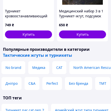
Турникет
Медицинский набор 3 в 1
кровоостанавливающий
Турникет-жгут, подсумок
"ДНЕПР" GEN 2
MOLLE, маленькие
749
₴
650
₴
тактические медицинские
ножницы EMT черный
Купить
Купить
ВТ5408
Популярные производители
в категории
Тактические жгуты и турникеты
No brand
Медика
CAT
North American Rescu
Дніпро
C&A
Perfect
Без бренда
TMT
ТОП теги
Турникет nar cat gen 7
Армейский жгут типа турникет