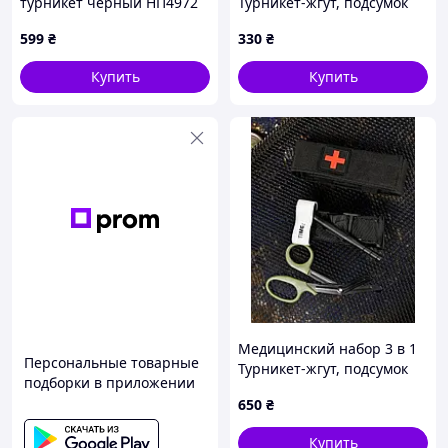
турникет черный НП4972
Турникет-жгут, подсумок
MOLLE, маленькие
599
₴
330
₴
тактические медицинские
ножницы EMT олива
Купить
Купить
ВТ5411
Медицинский набор 3 в 1
Персональные товарные
Турникет-жгут, подсумок
подборки в приложении
MOLLE, маленькие
650
₴
тактические медицинские
ножницы EMT черный
Купить