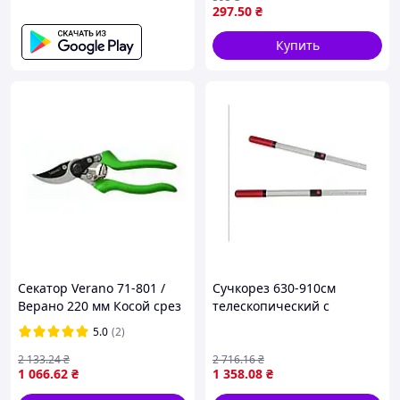
для садовых работ
297
.50
₴
Купить
Секатор Verano 71-801 /
Сучкорез 630-910см
Верано 220 мм Косой срез
телескопический с
18мм (71-801)
храповым мех. Master LS-
5.0
(2)
910-02RT, арт.123172
ТМVITALS
2 133
.24
₴
2 716
.16
₴
1 066
.62
₴
1 358
.08
₴