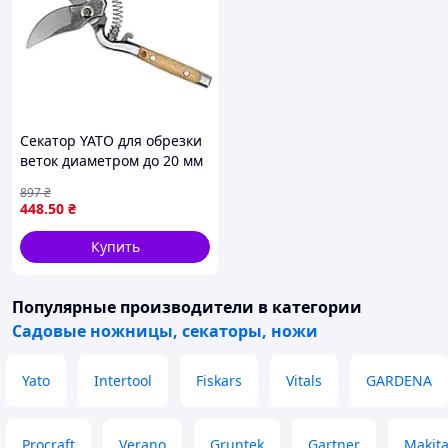
Секатор YATO для обрезки
веток диаметром до 20 мм
длиной 210 мм с
897
₴
прочными коваными
448
.50
₴
лезвиями
Купить
Популярные производители
в категории
Садовые ножницы, секаторы, ножи
Yato
Intertool
Fiskars
Vitals
GARDENA
Procraft
Verano
Gruntek
Gartner
Makit