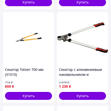
Купить
Купить
Секатор Tolsen 700 мм
Секатор с алюминиевым
(31010)
наковальником и
трещоткой YATO до веток
716
₴
2 478
₴
Ø 40 мм, з алюминиевими
659
₴
1 239
₴
ручками l= 76 см [8]
Купить
Купить