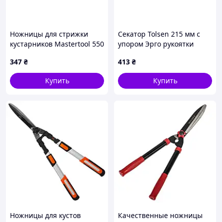
Ножницы для стрижки
Секатор Tolsen 215 мм с
кустарников Mastertool 550
упором Эрго рукоятки
мм лезвие волной (14-
(31036)
347
₴
413
₴
6131)
Купить
Купить
Ножницы для кустов
Качественные ножницы