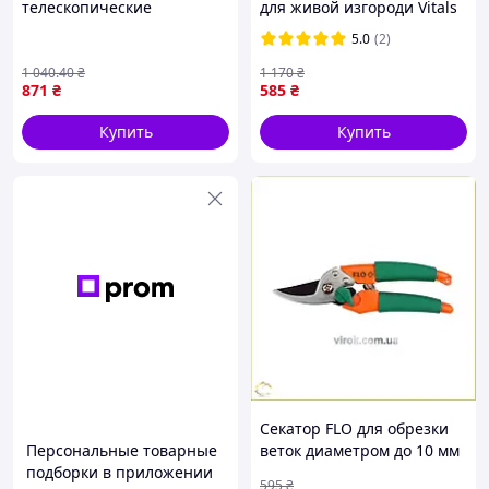
телескопические
для живой изгороди Vitals
алюминиевые рукоятки
HS-550-01 с карбоновыми
5.0
(2)
711-833мм FLORA (5024414)
лезвиями 550 мм новый
брендовый инструмент
1 040
.40
₴
1 170
₴
871
₴
585
₴
Купить
Купить
Секатор FLO для обрезки
Персональные товарные
веток диаметром до 10 мм
подборки в приложении
длина 180 мм усиленный
595
₴