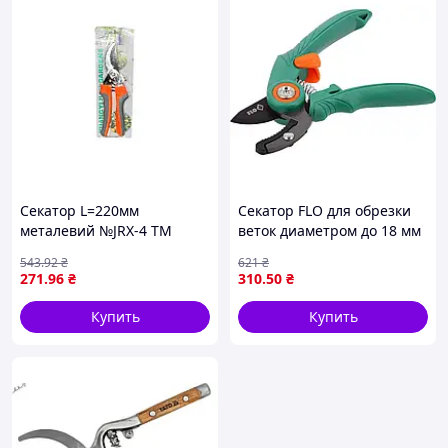
Секатор L=220мм
Секатор FLO для обрезки
металевий №JRX-4 ТМ
веток диаметром до 18 мм
КИТАЙ
с регулировкой длиной 175
543
.92
₴
621
₴
мм
271
.96
₴
310
.50
₴
Купить
Купить