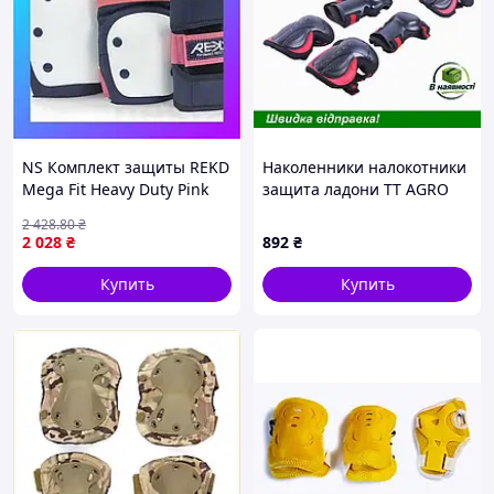
NS Комплект защиты REKD
Наколенники налокотники
Mega Fit Heavy Duty Pink
защита ладони TT AGRO
Nes22/Q
MOTO детские L комплект
2 428
.80
₴
6 шт защита для активных
2 028
₴
892
₴
игр
Купить
Купить