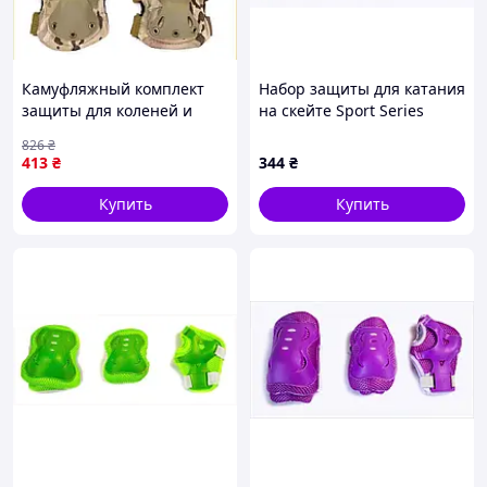
Камуфляжный комплект
Набор защиты для катания
защиты для коленей и
на скейте Sport Series
локтей наколенники и
желтый BB14898B23
826
₴
налокотники для
413
₴
344
₴
активного отдыха
Купить
Купить