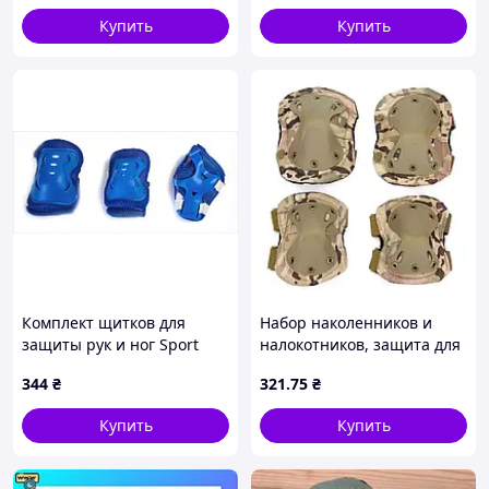
Купить
Купить
Комплект щитков для
Набор наколенников и
защиты рук и ног Sport
налокотников, защита для
Series 14C89822A
коленей и локтей
344
₴
321
.75
₴
Камуфляж
Купить
Купить