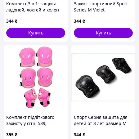
Комплект 3 в 1: защита
Захист спортивний Sport
ладоней, локтей и колен
Series M Violet
Sport Series, 1T4898X25
(1058117724) 14H8T9819
344
₴
344
₴
Купить
Купить
Комплект підліткового
Спорт Серия защита для
захисту у сітці 539,
детей от 3 лет размер М
рожевий
E148M9E824
355
₴
344
₴