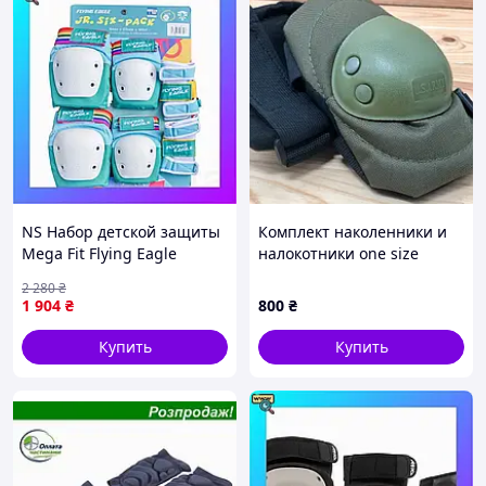
NS Набор детской защиты
Комплект наколенники и
Mega Fit Flying Eagle
налокотники one size
Valiant Blue S Nes22/Q
2 280
₴
1 904
₴
800
₴
Купить
Купить