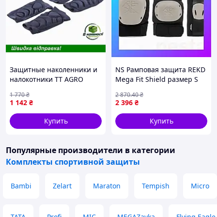
Защитные наколенники и
NS Рамповая защита REKD
налокотники TT AGRO
Mega Fit Shield размер S
MOTO G10 черные для
Nes22/Q
1 770
₴
2 870
.40
₴
взрослых для активного
1 142
₴
2 396
₴
отдыха и спорта
Купить
Купить
Популярные производители
в категории
Комплекты спортивной защиты
Bambi
Zelart
Maraton
Tempish
Micro
TATA
Profi
MIC
MEGAZayka
Flying Eagle