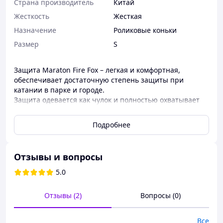
Страна производитель
Китай
Жесткость
Жесткая
Назначение
Роликовые коньки
Размер
S
Защита Maraton Fire Fox – легкая и комфортная,
обеспечивает достаточную степень защиты при
катании в парке и городе.
Защита одевается как чулок и полностью охватывает
колено, локоть и запястья рук.
Колена, локти фиксируются чулками с лайкры и
Подробнее
эластичными ремнями на липучках с широкой
площадью. Такая система креплений является одной из
лучших в плане надежности и комфорта. Она не
Отзывы и вопросы
сковывает движения и не позволяет защите сползать.
Материал, из которого изготовлен чулок является
5.0
эластичным и устойчивым к потере формы и
появлению затяжек. Он приятный к телу, пропускает
Отзывы (2)
Вопросы (0)
воздух и не парит.
Защита Maraton Fire Fox обеспечивает уверенность и
максимальную безопасность при катании не только на
Все