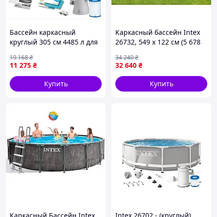
Бассейн каркасный
Каркасный бассейн Intex
круглый 305 см 4485 л для
26732, 549 x 122 см (5 678
дачи с насосом-фильтром
л/ч, фильтр-насос,
19 168
₴
34 240
₴
синій Intex FK-14054
лестница, подстилка, тент)
11 275
₴
32 640
₴
Купить
Купить
Каркасный Бассейн Intex
Intex 26702 - (круглый)