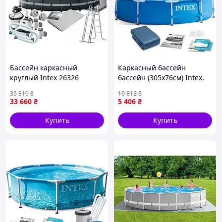
Бассейн каркасный
Каркасный бассейн
круглый Intex 26326
бассейн (305х76см) Intex,
размер 488x122см, объем
Бассейн каркасный
35 310
₴
10 812
₴
19156л (фильтр-
взрослый, FBK
33 660
₴
5 406
₴
насос,лестница,тент,подложка)
Купить
Купить