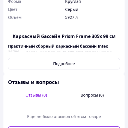
Форма
Круглая
Цвет
Серый
Объем
5927 л
Каркасный бассейн Prism Frame 305х 99 см
Практичный сборный каркасный бассейн Intex
26706
— идеальное решение для летнего отдыха во
дворе. Благодаря оригинальной конструкции его
можно собрать всего за
30 минут
без лишних усилий.
Подробнее
Особенности:
✅
Размеры бассейна:
305×99 см
Отзывы и вопросы
✅
Объем воды:
5927 литров
Отзывы (0)
Вопросы (0)
✅
Міцна чаша
со
тришарового ПВХ
—
устойчива к проколам и солнечным лучам
✅
Металлический каркас
с антикоррозийным
Еще не было отзывов об этом товаре
покрытием
✅
Фильтр-насос производительностью 2006