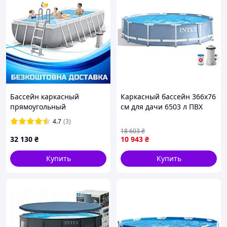
Бассейн каркасный
Каркасный бассейн 366x76
прямоугольный
см для дачи 6503 л ПВХ
(400*200*122см, 8418л,
Intex PS-12419
4.7
(3)
фильтр, лестница) Intex
18 603
₴
26790 Серый
32 130
₴
10 943
₴
Купить
Купить