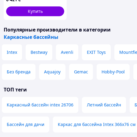
Интекс Avenli Бэствей)
Купить
Популярные производители
в категории
Каркасные бассейны
Intex
Bestway
Avenli
EXIT Toys
Mountfi
Без бренда
Aquajoy
Gemac
Hobby-Pool
ТОП теги
Каркасный бассейн intex 26706
Летний бассейн
Б
Бассейн для дачи
Каркас для бассейна Intex 366х76 см