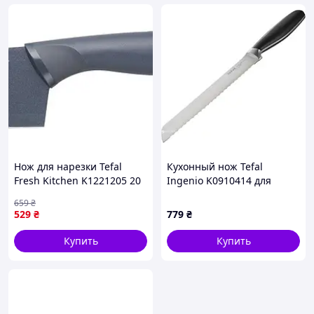
Нож для нарезки Tefal
Кухонный нож Tefal
Fresh Kitchen K1221205 20
Ingenio K0910414 для
см mars
хлеба
659
₴
529
₴
779
₴
Купить
Купить