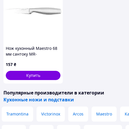
Нож кухонный Maestro 68
мм сантоку MR-
1474(160902882)
157
₴
Купить
Популярные производители
в категории
Кухонные ножи и подставки
Tramontina
Victorinox
Arcos
Maestro
Ka