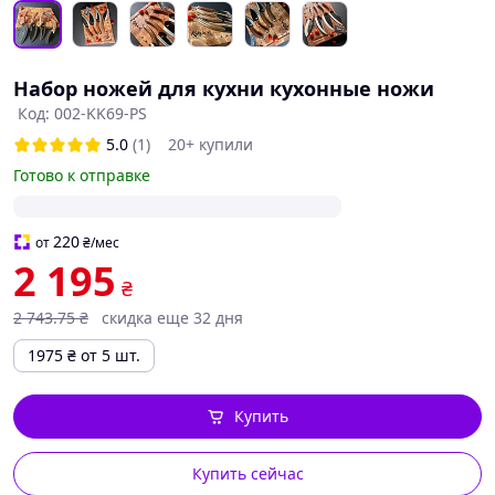
Набор ножей для кухни кухонные ножи
Код: 002-KK69-PS
5.0
(1)
20+ купили
Готово к отправке
220
от
₴
/мес
2 195
₴
2 743
.75
₴
скидка еще 32 дня
1975
₴
от 5 шт.
Купить
Купить сейчас