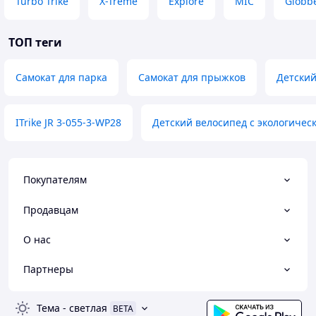
Turbo Trike
X-Treme
Explore
MIC
Globb
ТОП теги
Самокат для парка
Самокат для прыжков
Детский
ITrike JR 3-055-3-WP28
Детский велосипед с экологиче
Покупателям
Продавцам
О нас
Партнеры
Тема
-
светлая
BETA