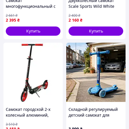
Самокат
Двухколесный самокат
многофункциональный с
Scale Sports Wild White
бортиком Skyper Forever
(складная конструкция)
2 661
₴
2 400
₴
5в1 Зеленый (169229)
2092784442
2 395
₴
2 160
₴
Купить
Купить
Самокат городской 2-х
Складной регулируемый
колесный алюминий,
детский самокат для
колеса 200 мм (КРАСНЫЙ)
начинающих до 12 лет
3 510
₴
3 159
₴
3 999
₴