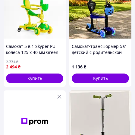
Самокат 5 в 1 Skyper PU
Самокат-трансформер 5в1
колеса 125 х 40 мм Green
детский с родительской
and Yellow (153424)
ручкой синий Божья
2 771
₴
Коровка (А 24972 - 61009)
2 494
₴
1 136
₴
Купить
Купить