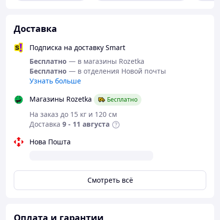
Материалы:
Доставка
Конструкция - руль из хроммолибденовой
Подписка на доставку Smart
стали, дека - алюминий AL7003-T6
Колеса – 120 мм PU (высококачественный SHR-
Бесплатно
— в магазины Rozetka
полиуретан)
Бесплатно
— в отделения Новой почты
Диски колес – высокопрочный алюминий
Узнать больше
AL7003-T6
Ширина керма – 58 см
Магазины Rozetka
Бесплатно
Высота руля от пола - 89 см
На заказ до 15 кг и 120 см
Ручки – гума
Доставка
9 - 11 августа
Пеги – 5,4 см
Максимальная нагрузка: 100 кг
Нова Пошта
Характеристики и комплектация товара могут
меняться производителем без уведомления
Смотреть всё
Оплата и гарантии