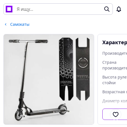
Самокаты
Характе
Производит
Страна
производит
Высота рул
стойки
Возрастная 
Диаметр ко