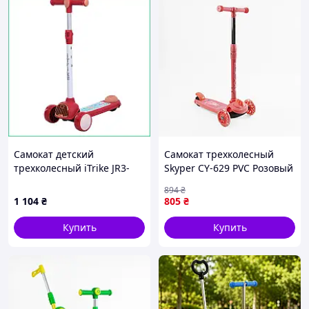
Самокат детский
Самокат трехколесный
трехколесный iTrike JR3-
Skyper CY-629 PVC Розовый
163 металлический
(193698)
894
₴
светящиеся колеса
1 104
₴
805
₴
регулируемый руль до 25
кг
Купить
Купить