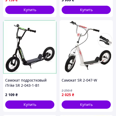
Купить
Купить
Самокат подростковый
Самокат SR 2-047-W
iTrike SR 2-043-1-B1
стальной двухколесный на
2 250
₴
2 109
₴
2 025
₴
резиновых колесах с
ручным тормозом
Купить
Купить