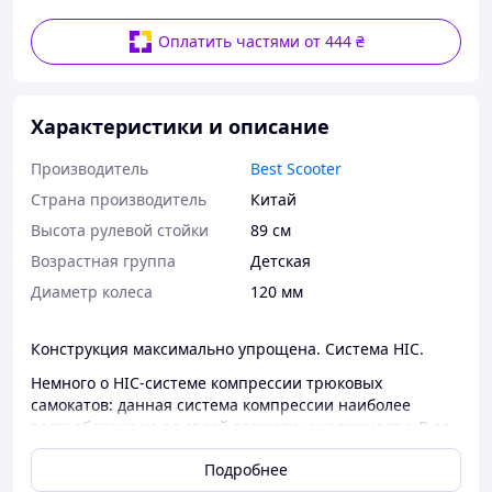
Оплатить частями от 444 ₴
Характеристики и описание
Производитель
Best Scooter
Страна производитель
Китай
Высота рулевой стойки
89 см
Возрастная группа
Детская
Диаметр колеса
120 мм
Конструкция максимально упрощена. Система HIC.
Немного о HIC-системе компрессии трюковых
самокатов: данная система компрессии наиболее
востребована из-за своей легкости и надежности. В ее
состав входит сама вилка, специальная проставка,
Подробнее
болт, хомут и "якор" во внутренней части вилки,