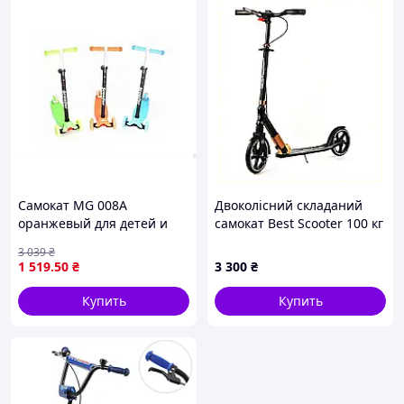
Самокат MG 008A
Двоколісний складаний
оранжевый для детей и
самокат Best Scooter 100 кг
подростков легкий и
Black and white (113217)
3 039
₴
маневренный для
7678MB094
1 519
.50
₴
3 300
₴
активного отдыха
Купить
Купить