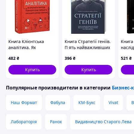
похвалити себе!
Похожие товары по характеристикам
Книга Клієнтська
Книга Стратегії геніїв.
Книга
аналітика. Як
П ять найважливіших
наслі
зрозуміти покупців,
уроків від Білла
Мухам
482
₴
396
₴
521
₴
підвищити їхню
Ґейтса, Енді Ґроува та
Салма
лояльність і збільшити
Стіва Джобса DE
2023 г
Купить
Купить
доходи компанії DE
Популярные производители
в категории
Бизнес-
Наш Формат
Фабула
КМ-Букс
Vivat
В
Лабораторія
Ранок
Видавництво Старого Лева