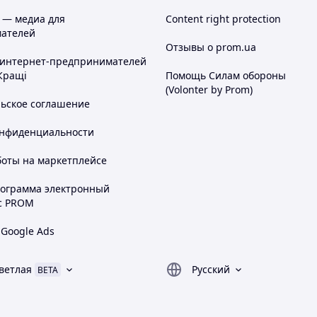
 — медиа для
Content right protection
ателей
Отзывы о prom.ua
 интернет-предпринимателей
Кращі
Помощь Силам обороны
(Volonter by Prom)
льское соглашение
онфиденциальности
боты на маркетплейсе
рограмма электронный
с PROM
 Google Ads
ветлая
Русский
BETA