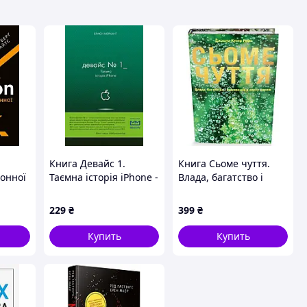
Книга Девайс 1.
Книга Сьоме чуття.
онної
Таємна історія iPhone -
Влада, багатство і
 Берг
Браєн Меркант 2018 г.
виживання в епоху
DE
мереж - Джошуа
229
₴
399
₴
Купер Ремо 2018 г. DE
Купить
Купить