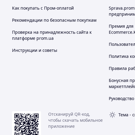
Как покупать с Пром-оплатой
Sprava.prom
предприним
Рекомендации по безопасным покупкам
Премия для
Проверка на принадлежность сайта к
Ecommerce.
платформе prom.ua
Пользовате
Инструкции и советы
Политика к
Правила ра
Бонусная п
маркетплей
Руководство
Отсканируй QR-код,
Тема
-
с
чтобы скачать мобильное
приложение