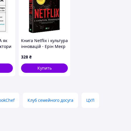
А як
Книга Netflix і культура
ектори
інновацій - Ерін Меєр
ва
2021 г. DE
328
₴
Купить
ookChef
Клуб семейного досуга
ЦУЛ