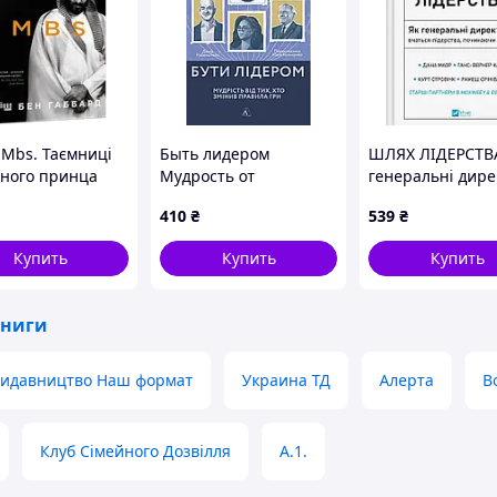
 Mbs. Таємниці
Быть лидером
ШЛЯХ ЛІДЕРСТВ
дного принца
Мудрость от
генеральні дир
меда бін
изменивших правила
вчаться лідерст
410
₴
539
₴
на - Бен Хаббард
игры Дэвид
Дана Маор Vivat
. DE
Рубенштейн
Купить
Купить
Купить
(Лаборатория, с
клапанами)
книги
идавництво Наш формат
Украина ТД
Алерта
B
Клуб Сімейного Дозвілля
A.1.