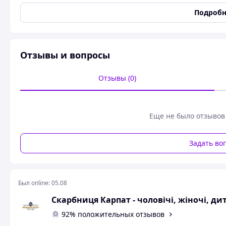
Сезон
Всесезонный
Подробн
Состояние
Новое
Тип ткани
Лен
Отзывы и вопросы
Цвет
Белый
Отзывы (0)
Вишита сорочка для хлопця льон
Еще не было отзывов
Сорочка вишита д
Задать во
Розмір:
ріст 116.128.134.140.146.152.158.164.
Детальний опис виробу:
Был online:
05.08
Тканина: льон;
Скарбниця Карпат - чоловічі, жіночі, д
Колір тканини: білий;
92% положительных отзывов
Тип рукава: вставний;