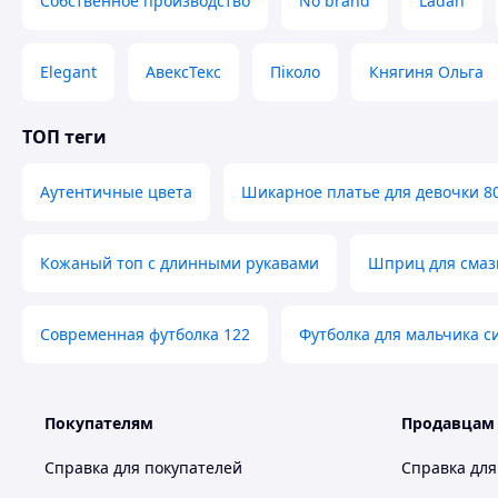
Собственное производство
No brand
Ladan
Великий асортимент товару
Elegant
АвексТекс
Піколо
Княгиня Ольга
Також в нашому Інтернет-магазин "
найрізноманітніші вироби ручної роботи 
ТОП теги
вишиванки
скатертини
посуд
взут
краю:
,
,
,
шкіри
вироби з дерева
сувенірна продукція
,
,
та
смак. Тільки у нас Ви знайдете оригінальні та неп
Аутентичные цвета
Шикарное платье для девочки 8
для Вас та Ваши
Незабудьте перегля
Кожаный топ с длинными рукавами
Шприц для смаз
Вдалих Вам з
Современная футболка 122
Футболка для мальчика с
Покупателям
Продавцам
Справка для покупателей
Справка для