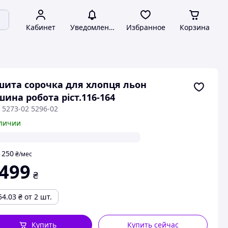
Кабинет
Уведомления
Избранное
Корзина
ита сорочка для хлопця льон
ина робота ріст.116-164
 5273-02 5296-02
личии
250
т
₴
/мес
 499
₴
54.03
₴
от 2 шт.
Купить
Купить сейчас