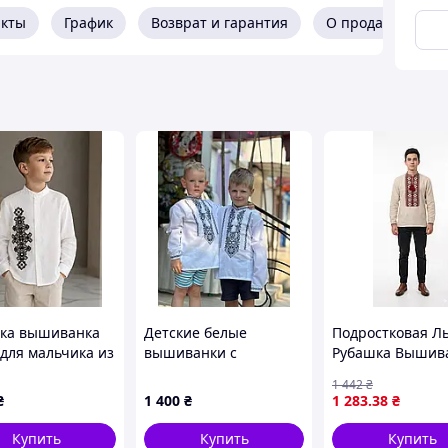
акты
График
Возврат и гарантия
О продавце
ійку.
ловічу енергію, розвиток та життя.
овічої статі силою та розумом. Справжня
і стане справжнім оберегом.
ння щодо товару?
 (067) 967 22 08
ка вышиванка
Детские белые
Подростковая Л
 для мальчика из
вышиванки с
Рубашка Вышив
 вышивка цвета
геометрическим
для мальчика се
агазині "Скарбниця-Карпат"?
1 442
₴
Размеры 116,
орнаментом
вышивка 140 14
₴
1 400
₴
1 283
.38
₴
28, 140
158 164 170 176 
Бежевый с крас
Купить
Купить
Купить