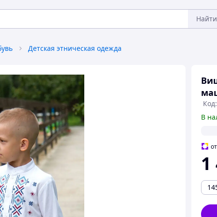
Найти
бувь
Детская этническая одежда
Виш
маш
Код:
В на
о
1
14