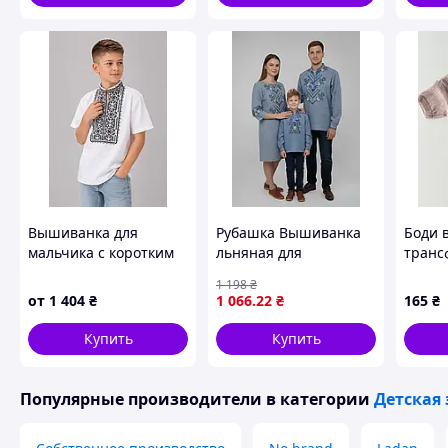
Зробіть замовлення
Очікуйте дзвінка
Оп
за
Чому варто купувати Товар в 
Які
Вышиванка для
Рубашка Вышиванка
Боди 
мальчика с коротким
льняная для
транс
руковом,110-164 см
мальчиков Family look
1 198
₴
Оригіна
синяя 86 92 98 104 110
от
1 404
₴
1 066
.22
₴
165
₴
116 122 128 134 140
140, Синяя с желто
Купить
Купить
Індивідуал
голубой вышивкой
Популярные производители
в категории
Детская
Професійна консу