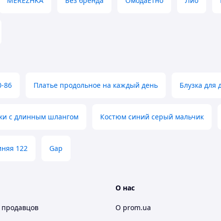
MEREZHKA
Без бренда
ОмодаЕтно
Лио
, що постійно оновлюється
Скарбниця Карпат"
― Ви знайдете
від кращих майстрів "Карпатського
тя
дари Карпат
вироби з овчини та
,
,
 багато інших цікавих дрібничок на будь-який
овторні речі, що стануть чудовим подарунком
0-86
Платье продольное на каждый день
Блузка для 
х рідних.
нути Новинки!
ки с длинным шлангом
Костюм синий серый мальчик
акупів!
иняя 122
Gap
О нас
 продавцов
О prom.ua