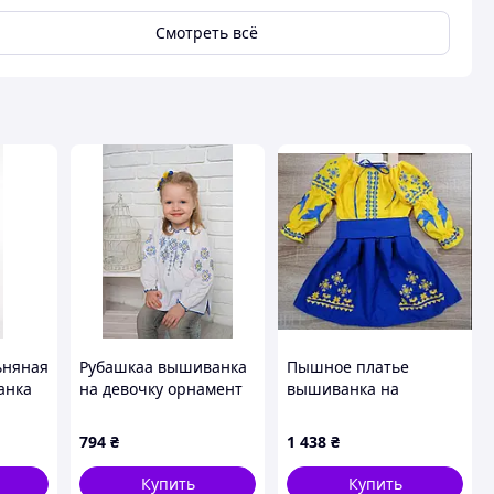
Смотреть всё
ьняная
Рубашкаа вышиванка
Пышное платье
анка
на девочку орнамент
вышиванка на
рая
92-122 размер
девочку 110-158
6 152
размер
794
₴
1 438
₴
146,
ной
Купить
Купить