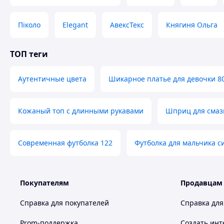
Які
Піколо
Elegant
АвексТекс
Княгиня Ольга
Оригіна
ТОП теги
Індивідуал
Аутентичные цвета
Шикарное платье для девочки 8
Професійна консу
Кожаный топ с длинными рукавами
Шприц для смаз
Великий асортимент товару
Современная футболка 122
Футболка для мальчика с
Також в нашому Інтернет-магазин "
найрізноманітніші вироби ручної роботи 
Покупателям
Продавцам
вишиванки
скатертини
посуд
взут
краю:
,
,
,
шкіри
вироби з дерева
сувенірна продукція
Справка для покупателей
Справка для
,
,
та ба
Тільки у нас Ви знайдете оригінальні та неповторні 
Prom-поддержка
Создать инт