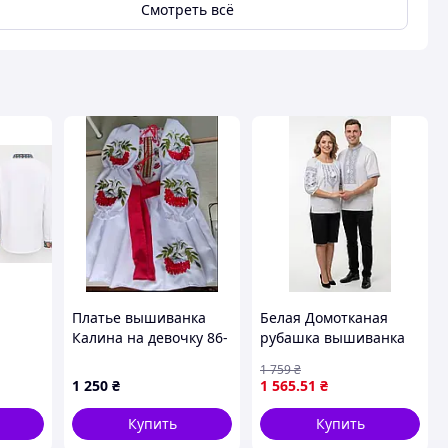
Смотреть всё
Платье вышиванка
Белая Домотканая
Калина на девочку 86-
рубашка вышиванка
а,
164 размер
для мальчика серый
1 759
₴
я
орнамент 140 146 152
1 250
₴
1 565
.51
₴
158 164 170 176 176,
Короткий
Купить
Купить