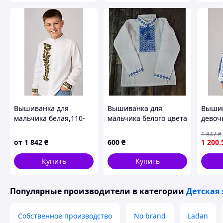
У Вас виникли запита
Телефонуйте +38
Як придбати Товар в інтернет м
Вышиванка для
Вышиванка для
Вышив
мальчика белая,110-
мальчика белого цвета
девоч
164 см
с длинным рукавом
"Ярос
1 847
₴
домот
от
1 842
₴
600
₴
1 200
.
152-1
Зробіть замовлення
Очікуйте дзвінка
Оп
Купить
Купить
за
Популярные производители
в категории
Детская
Чому варто купувати Товар в 
Собственное производство
No brand
Ladan