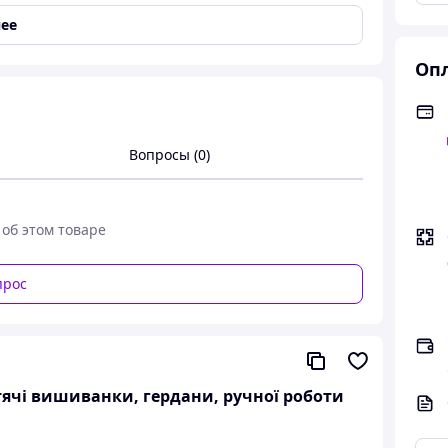
ее
Опл
Вопросы (0)
та з льону беж ріст 122-158
 об этом товаре
отні вишивка машинкою
прос
ана карпатськими майстринями, машинна робота.
наментів вишиті в традиційно в барвистих
 придає їй сучасності.
итячі вишиванки, гердани, ручної роботи