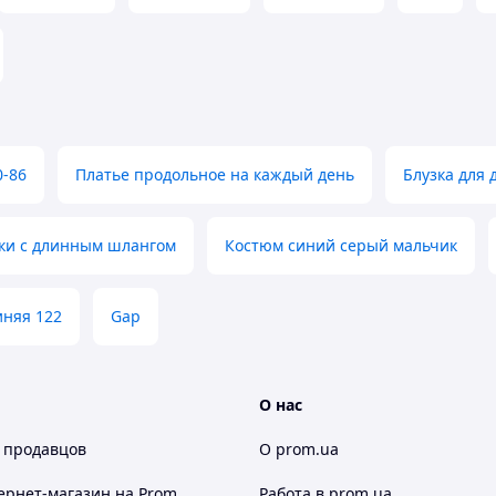
сть
льність
ьний дизайн
0-86
Платье продольное на каждый день
Блузка для 
льтація продавця
ки с длинным шлангом
Костюм синий серый мальчик
, що постійно оновлюється
иняя 122
Gap
Скарбниця Карпат"
― Ви знайдете
від кращих майстрів "Карпатського
О нас
тя
дари Карпат
вироби з овчини та
,
,
 продавцов
О prom.ua
гато інших цікавих дрібничок на будь-який смак.
речі, що стануть чудовим подарунком для Вас та
ернет-магазин
на Prom
Работа в prom.ua