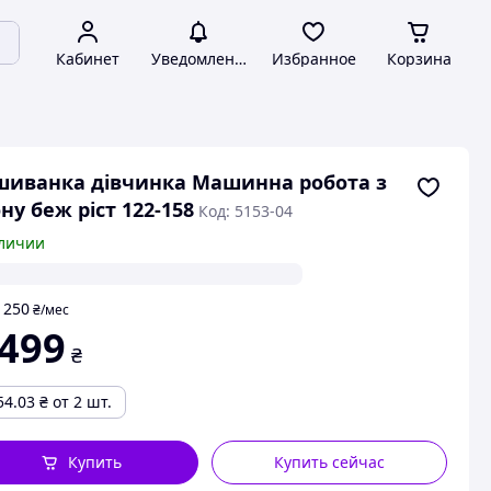
Кабинет
Уведомления
Избранное
Корзина
иванка дівчинка Машинна робота з
ну беж ріст 122-158
Код: 5153-04
личии
250
т
₴
/мес
 499
₴
54.03
₴
от 2 шт.
Купить
Купить сейчас