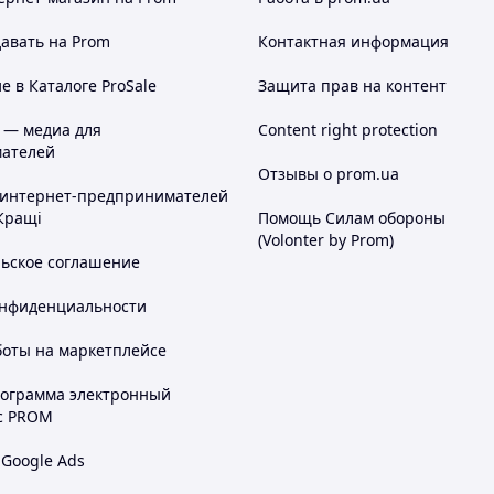
них.
нути Новинки!
авать на Prom
Контактная информация
акупів!
 в Каталоге ProSale
Защита прав на контент
 — медиа для
Content right protection
ателей
Отзывы о prom.ua
 интернет-предпринимателей
Кращі
Помощь Силам обороны
(Volonter by Prom)
льское соглашение
онфиденциальности
боты на маркетплейсе
рограмма электронный
с PROM
 Google Ads