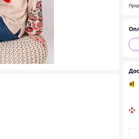
Оп
Дос