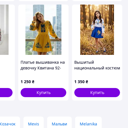
Платье вышиванка на
Вышитый
девочку Квитана 92-
национальный костюм
ст от
164 размер
Тризуб 92-170 размер
1 250
₴
1 350
₴
Купить
Купить
Козачок
Mevis
Мальви
Melanika