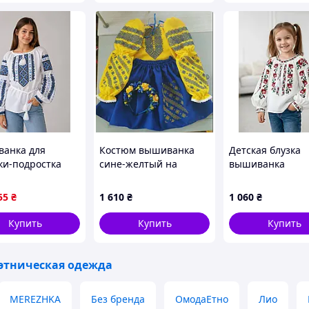
ння щодо товару?
 (067) 967 22 08
агазині "Скарбниця-Карпат"?
анка для
Костюм вышиванка
Детская блузка
ки-подростка
сине-желтый на
вышиванка
лава" на
девочку 122-158
Цветонька, на ро
каном полотне
размер
116 до 152 белая
55
₴
1 610
₴
1 060
₴
70 рр
латіть Ваше
Отримайте товар
Купить
Купить
Купить
мовлення
 этническая одежда
нашому інтернет-магазині?
MEREZHKA
Без бренда
ОмодаЕтно
Лио