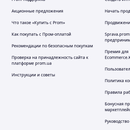
Ваших рід
Незабудьте перегля
Акционные предложения
Начать прод
Вдалих Вам з
Что такое «Купить с Prom»
Продвижение
Как покупать с Пром-оплатой
Sprava.prom
предприним
Рекомендации по безопасным покупкам
Премия для
Проверка на принадлежность сайта к
Ecommerce.
платформе prom.ua
Пользовате
Инструкции и советы
Политика к
Правила ра
Бонусная п
маркетплей
Руководство