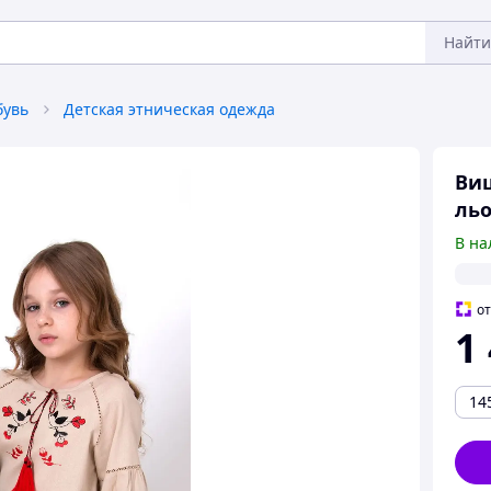
Найти
бувь
Детская этническая одежда
Виш
льо
В на
о
1
14