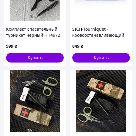
Комплект спасательный
SICH-Tourniquet -
турникет черный НП4972
кровоостанавливающий
жгут-турникет «СИЧ»
599
₴
849
₴
Купить
Купить