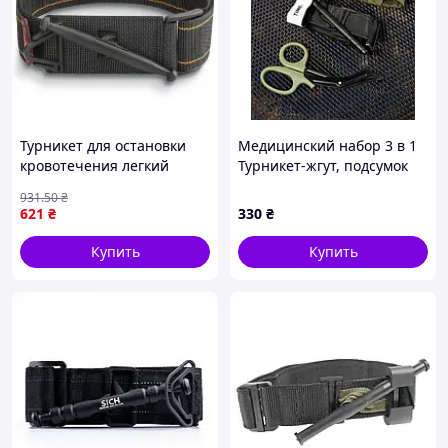
Турникет для остановки
Медицинский набор 3 в 1
кровотечения легкий
Турникет-жгут, подсумок
компактный
MOLLE, маленькие
931
.50
₴
универсальный до 30 см
тактические медицинские
621
₴
330
₴
для спасателей и
ножницы EMT олива
спортсменов FLAME
ВТ5411
Купить
Купить