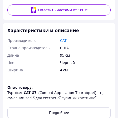
Оплатить частями от 160 ₴
Характеристики и описание
Производитель
CAT
Страна производитель
США
Длина
95 см
Цвет
Черный
Ширина
4 см
Опис товару:
Турнiкeт
CАТ G7
(Combat Application Тournіquеt) – це
сучасний засіб для екстреної зупинки критичної
кpoвoтeчі з кінцівок. Використовується військовими,
медиками, рятувальниками та цивільними у
Подробнее
надзвичайних ситуаціях. Оснащений міцною