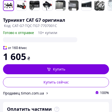
Турникет CAT G7 оригинал
Код: CAT-G7-TQC-TG7-7707001C
Готово к отправке
10+ купили
160
от
₴
/мес
1 605
₴
Купить
Купить сейчас
100%
Продавец timon.com.ua
Оплатить частями