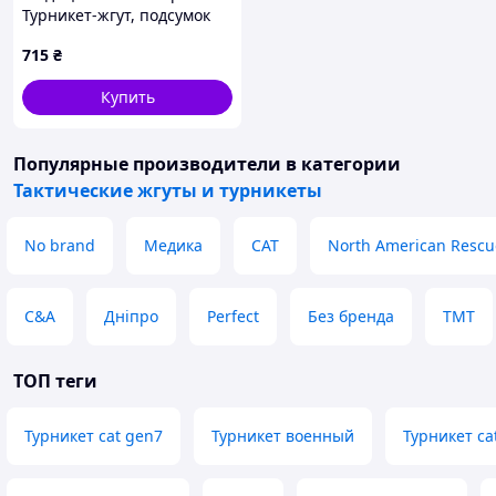
Турникет-жгут, подсумок
MOLLE, маленькие
715
₴
тактические медицинские
ножницы EMT черный
Купить
ВТ5408
Популярные производители
в категории
Тактические жгуты и турникеты
No brand
Медика
CAT
North American Rescu
C&A
Дніпро
Perfect
Без бренда
TMT
ТОП теги
Турникет cat gen7
Турникет военный
Турникет ca