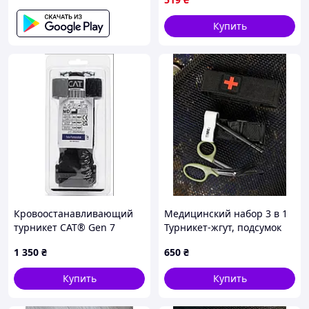
CombatApplicationTourniquet
DBUY Кровоспинний
Купить
Кровоостанавливающий
Медицинский набор 3 в 1
турникет CAT® Gen 7
Турникет-жгут, подсумок
(Combat Application
MOLLE, маленькие
1 350
₴
650
₴
Tourniquet) — Оригинал
тактические медицинские
(США)
ножницы EMT черный
Купить
Купить
ВТ5408