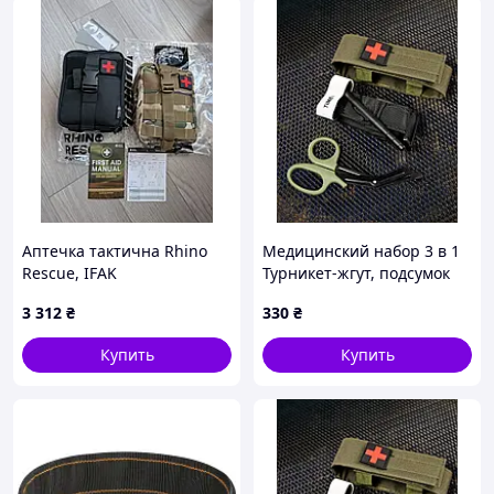
Аптечка тактична Rhino
Медицинский набор 3 в 1
Rescue, IFAK
Турникет-жгут, подсумок
MOLLE, маленькие
3 312
₴
330
₴
тактические медицинские
ножницы EMT олива
Купить
Купить
ВТ5411