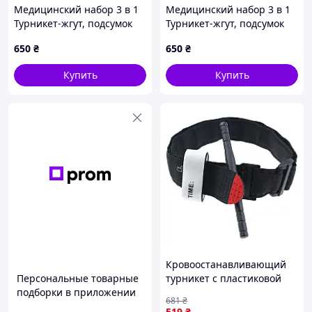
Медицинский набор 3 в 1
Медицинский набор 3 в 1
Турникет-жгут, подсумок
Турникет-жгут, подсумок
MOLLE, маленькие
MOLLE, маленькие
650
₴
650
₴
тактические медицинские
тактические медицинские
ножницы EMT мультикам
ножницы EMT пиксель
Купить
Купить
ВТ5407
ВТ5409
Кровоостанавливающий
Персональные товарные
турникет с пластиковой
подборки в приложении
палочкой и липучкой
681
₴
38х95 см CAT
519
₴