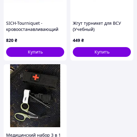
SICH-Tourniquet -
Жгут турникет для ВСУ
кровоостанавливающий
(Учебный)
жгут-турникет «СИЧ»
820
₴
449
₴
Купить
Купить
Медицинский набор 3 в 1