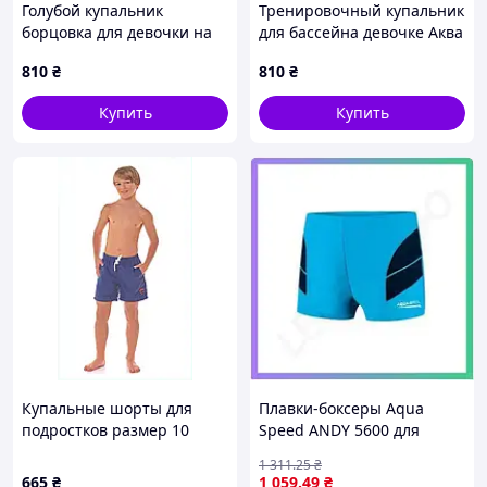
Голубой купальник
Тренировочный купальник
борцовка для девочки на
для бассейна девочке Аква
рост 152 см, 59B19A730
Спид Пола, 3X8P43975
810
₴
810
₴
Купить
Купить
Купальные шорты для
Плавки-боксеры Aqua
подростков размер 10
Speed ANDY 5600 для
синие 7B90P645H
мальчиков 128 см с
1 311
.25
₴
внутренней кулиской для
665
₴
1 059
.49
₴