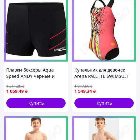
Плавки-боксеры Aqua
Купальник для девочек
Speed ANDY черные и
Arena PALETTE SWIMSUIT
красные для мальчиков с
SWIM PRO BACK
1 311
.25
₴
1 917
.50
₴
внутренней кулиской 122
коралловый черный для
1 059
.49
₴
1 549
.34
₴
см SKU_349-16
плавания 128 см
SKU_007918-350
Купить
Купить