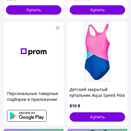
плавания SKU_349-24
Купить
Купить
Детский закрытый
Персональные товарные
купальник Aqua Speed Pola
подборки в приложении
оригинал 557T72H12
810
₴
Купить