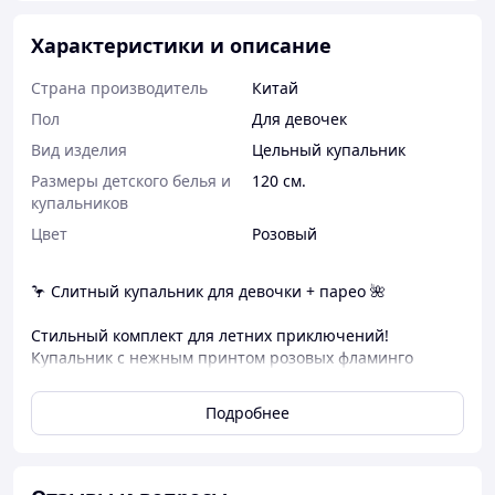
Характеристики и описание
Страна производитель
Китай
Пол
Для девочек
Вид изделия
Цельный купальник
Размеры детского белья и
120 см.
купальников
Цвет
Розовый
🦩 Слитный купальник для девочки + парео 🌺
Стильный комплект для летних приключений!
Купальник с нежным принтом розовых фламинго
дополнен ярким парео, которое станет отличным
завершением пляжного образа. Удобный, эластичный
Подробнее
и комфортный для отдыха у моря или бассейна. ☀️
📏 Размер: 6Y