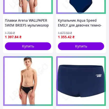
Плавки Arena WALLPAPER
Купальник Aqua Speed
SWIM BRIEFS мультиколор
EMILY для девочек темно-
для мальчиков для
синий и голубой
1 730
₴
1 677
.50
₴
плавания 128 см
спортивный костюм для
1 397
.84
₴
1 355
.42
₴
SKU_009096-750
плавания 158 см SKU_367-
42
Купить
Купить