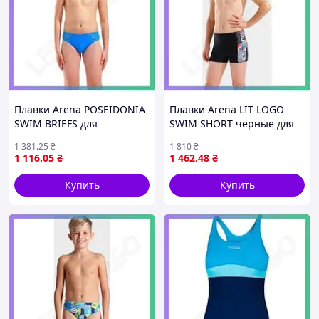
Плавки Arena POSEIDONIA
Плавки Arena LIT LOGO
SWIM BRIEFS для
SWIM SHORT черные для
мальчиков голубые
плавания 164 см детские
1 381
.25
₴
1 810
₴
желтые 164 см купальные
купальные шорты
1 116
.05
₴
1 462
.48
₴
шорты для плавания
SKU_010692-550
SKU_009009-806
Купить
Купить