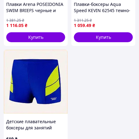
Плавки Arena POSEIDONIA
Плавки-боксеры Aqua
SWIM BRIEFS черные и
Speed KEVIN 62545 темно-
коралловые для мальчиков
синие для детей 146 см
1 381
.25
₴
1 311
.25
₴
128 см для плавания
для плавания и
1 116
.05
₴
1 059
.49
₴
SKU_009009-504
тренировки SKU_752-04
Купить
Купить
Детские плавательные
боксеры для занятий
спортом 122, X282526T2
619
₴