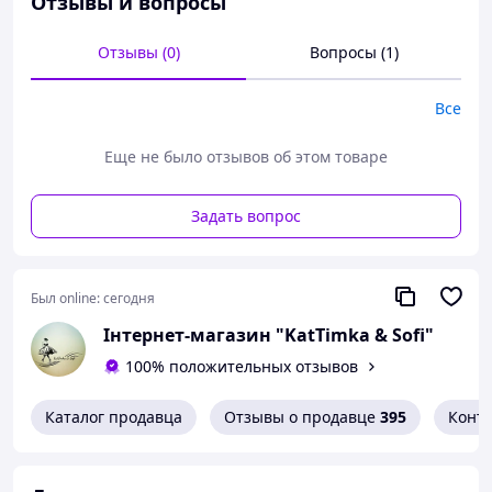
Отзывы и вопросы
📐 Замеры:
• Полуобхват груди - 30 см (тянется до 35 см)
Отзывы (0)
Вопросы (1)
• Длина - 50 см
🧵 Состав: 82% полиэстер • 18% эластан
Все
Еще не было отзывов об этом товаре
Задать вопрос
Был online:
сегодня
Інтернет-магазин "KatTimka & Sofi"
100% положительных отзывов
Каталог продавца
Отзывы о продавце
395
Конт