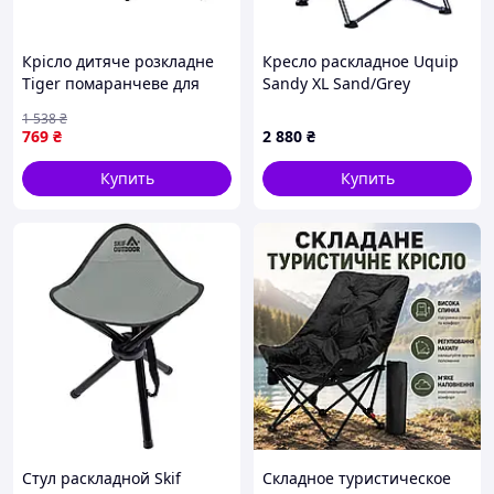
Крісло дитяче розкладне
Кресло раскладное Uquip
Tiger помаранчеве для
Sandy XL Sand/Grey
відпочинку і гри з
(244043) 1
1 538
₴
металевою основою і
769
₴
2 880
₴
поліестерою
Купить
Купить
Стул раскладной Skif
Складное туристическое