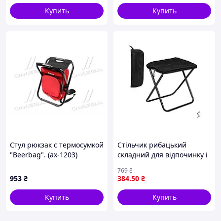
Купить
Купить
Стул рюкзак с термосумкой
Стільчик рибацький
"Beerbag". (ax-1203)
складний для відпочинку і
риболовлі метал поліестер
769
₴
28х23,5х27см
953
₴
384
.50
₴
Купить
Купить