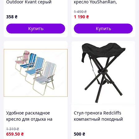
Outdoor Kvant серый
кресло YouShanRan,
кемпинговое кресло с
1 490
₴
чехлом
358
₴
1 190
₴
Купить
Купить
Удобное раскладное
Стул-тренога Redcliffs
кресло для отдыха на
компактный походный
природе и рыбалки
высотой 40 см 88H3A2933A
1 319
₴
GP4266 с комфортным
659
.50
₴
500
₴
дизайном