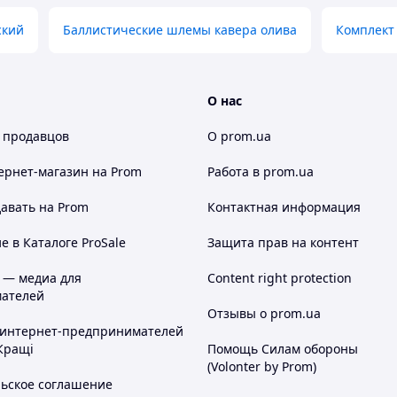
ский
Баллистические шлемы кавера олива
Комплект
О нас
 продавцов
О prom.ua
ернет-магазин
на Prom
Работа в prom.ua
авать на Prom
Контактная информация
 в Каталоге ProSale
Защита прав на контент
 — медиа для
Content right protection
ателей
Отзывы о prom.ua
 интернет-предпринимателей
Кращі
Помощь Силам обороны
(Volonter by Prom)
льское соглашение