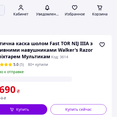
Кабинет
Уведомления
Избранное
Корзина
тична каска шолом Fast TOR NIJ IIIA з
ивними навушниками Walker's Razor
ліхтарем Мультикам
Код: 3614
5.0
(5)
80+ купили
во к отправке
 690
₴
10
₴
Купить
Купить сейчас