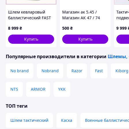
Шлем кевларовый
Магазин ак 5.45 /
Такти
баллистический FAST
Магазин АК 47 / 74
подве
универсальный
5.45х39 Черный
Team 
8 999
₴
500
₴
9 999
Черный P87657E46
8BT7C
Купить
Купить
Популярные производители
в категории
Шлемы, 
No brand
Nobrand
Razor
Fast
Kiborg
NTS
ARMOR
YKK
ТОП теги
Шлем тактический
Каска
Военные баллистичес