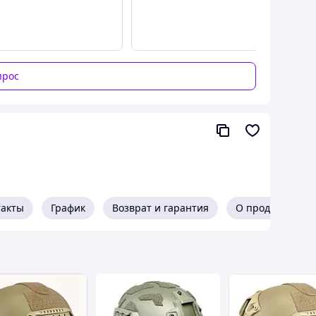
е вставки для
лучшей циркуляции воздуха
и
платформа
для установки
приборов ночного
и, камери, тактичні аксесуари, маячки
.
прос
 мягкими подушками для повышенного комфорта.
ву.
ические задачи.
оммуникационных систем и защитных устройств.
использования
.
ладка уменьшает кинетическую нагрузку.
–
термостойкость, защита от влаги, пыли,
такты
График
Возврат и гарантия
О продавце
 комплекте
 повышающие эффективность связи и защищающие
звуков (взры, выстрелы).