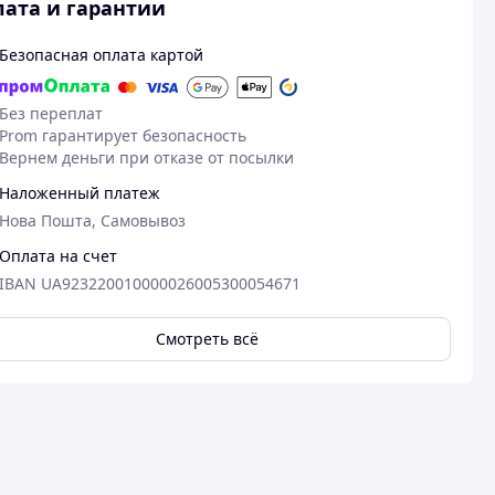
ата и гарантии
Безопасная оплата картой
Без переплат
Prom гарантирует безопасность
Вернем деньги при отказе от посылки
Наложенный платеж
Нова Пошта, Самовывоз
Оплата на счет
IBAN UA923220010000026005300054671
25.08.2025
29
Богдан о.
Ярослав Т.
Смотреть всё
Куплено на Prom.ua
Куплено на Pr
Гарна якість
Все чудово
м