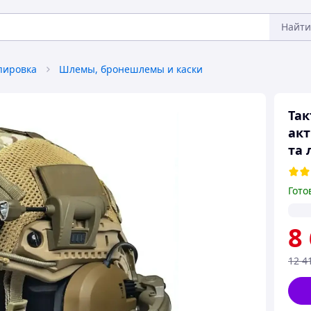
Найти
пировка
Шлемы, бронешлемы и каски
Так
акт
та 
Гото
8
12 4