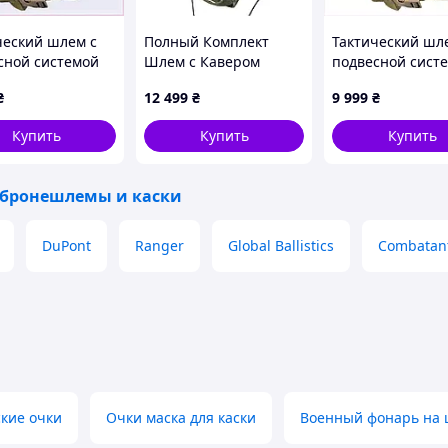
ческий шлем с
Полный Комплект
Тактический шл
сной системой
Шлем с Кавером
подвесной сист
Wendy M Койот,
Наушниками
Team Wendy S Ко
₴
12 499
₴
9 999
₴
64911
Чебурашками
876MTH6284
Фонариком Каска
Купить
Купить
Купить
бронешлемы и каски
DuPont
Ranger
Global Ballistics
Combatan
кие очки
Очки маска для каски
Военный фонарь на