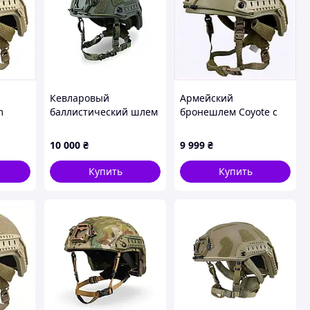
Кевларовый
Армейский
m
баллистический шлем
бронешлем Coyote с
FAST GEN III Kevlar
защитой от осколков
Olive с креплением
3А, 876K49A12
10 000
₴
9 999
₴
NVG и рейками
Купить
Купить