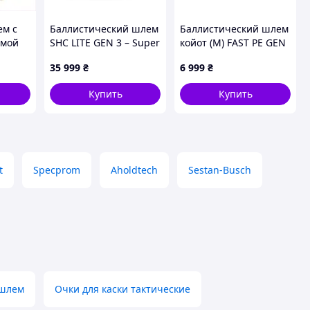
ем с
Баллистический шлем
Баллистический шлем
емой
SHC LITE GEN 3 – Super
койот (M) FAST PE GEN
йот,
High Cut, композит, NIJ
III AGGRESSIVE
35 999
₴
6 999
₴
IIIA Мультикам
Купить
Купить
t
Specprom
Aholdtech
Sestan-Busch
 шлем
Очки для каски тактические