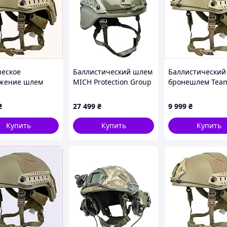
ов для лучшей ситуацийной осведомленности.
а
.
позволяет не только удобно регулировать
м. Поддерживает вращение на 360 градусов вокруг
чашу наушников, благодаря шаровому креплению
ческое
Баллистический шлем
Баллистический
жение шлем
MICH Protection Group
бронешлем Tea
Wendy кевлар
Denmark Олива L
Wendy с мягким
 3А T8P76T4912
подбородником,
₴
27 499
₴
9 999
₴
H87P64912
Купить
Купить
Купить
илагается при отправке.